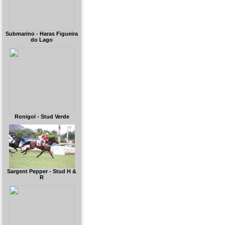
Submarino - Haras Figueira
do Lago
Ronigol - Stud Verde
Sargent Pepper - Stud H &
R