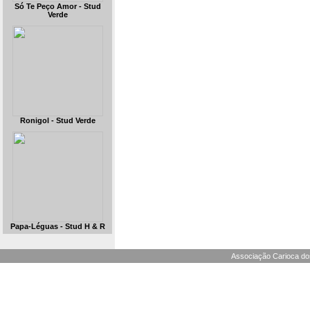
Só Te Peço Amor - Stud
Verde
Ronigol - Stud Verde
Papa-Léguas - Stud H & R
Associação Carioca dos