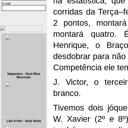
na estatística, q
E-mail
corridas da Terça–
2 pontos, montará
montará quatro. 
Henrique, o Braç
desdobrar para não p
Competência ele te
Valparaiso - Stud Blue
Mountain
J. Victor, o terce
branco.
Tivemos dois jóque
W. Xavier (2º e 8º
Like It Hot - Stud Verde