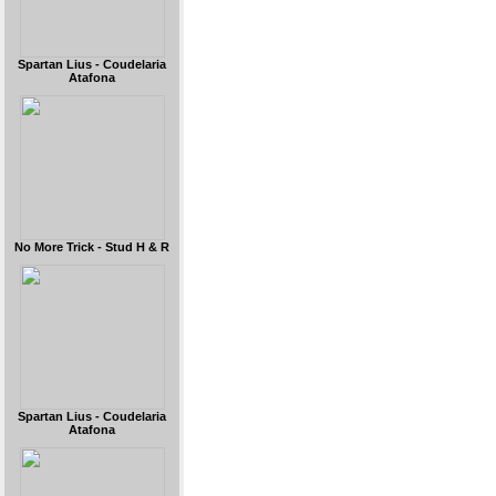
Spartan Lius - Coudelaria
Atafona
No More Trick - Stud H & R
Spartan Lius - Coudelaria
Atafona