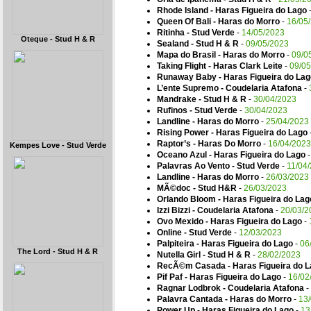
Rhode Island - Haras Figueira do Lago
Queen Of Bali - Haras do Morro
-
16/05
Ritinha - Stud Verde
-
14/05/2023
Oteque - Stud H & R
Sealand - Stud H & R
-
09/05/2023
Mapa do Brasil - Haras do Morro
-
09/0
Taking Flight - Haras Clark Leite
-
09/05
Runaway Baby - Haras Figueira do La
L’ente Supremo - Coudelaria Atafona
-
Mandrake - Stud H & R
-
30/04/2023
Rufinos - Stud Verde
-
30/04/2023
Landline - Haras do Morro
-
25/04/2023
Rising Power - Haras Figueira do Lago
Raptor’s - Haras Do Morro
-
16/04/2023
Kempes Love - Stud Verde
Oceano Azul - Haras Figueira do Lago
Palavras Ao Vento - Stud Verde
-
11/04
Landline - Haras do Morro
-
26/03/2023
MÃ©doc - Stud H&R
-
26/03/2023
Orlando Bloom - Haras Figueira do Lag
Izzi Bizzi - Coudelaria Atafona
-
20/03/2
Ovo Mexido - Haras Figueira do Lago
-
Online - Stud Verde
-
12/03/2023
Palpiteira - Haras Figueira do Lago
-
06
The Lord - Stud H & R
Nutella Girl - Stud H & R
-
28/02/2023
RecÃ©m Casada - Haras Figueira do L
Pif Paf - Haras Figueira do Lago
-
16/02
Ragnar Lodbrok - Coudelaria Atafona
-
Palavra Cantada - Haras do Morro
-
13
Power Up - Haras Figueira do Lago
-
13