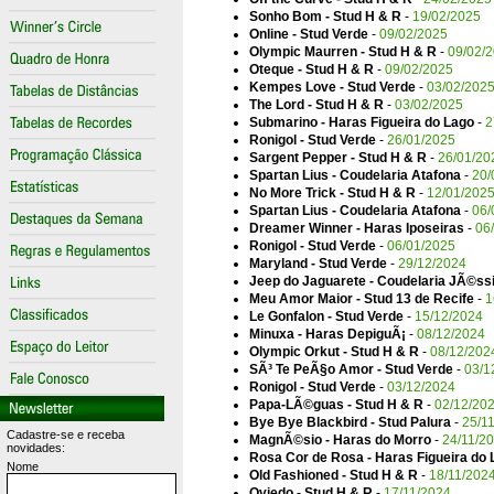
Sonho Bom - Stud H & R
-
19/02/2025
Online - Stud Verde
-
09/02/2025
Olympic Maurren - Stud H & R
-
09/02/
Oteque - Stud H & R
-
09/02/2025
Kempes Love - Stud Verde
-
03/02/202
The Lord - Stud H & R
-
03/02/2025
Submarino - Haras Figueira do Lago
-
2
Ronigol - Stud Verde
-
26/01/2025
Sargent Pepper - Stud H & R
-
26/01/20
Spartan Lius - Coudelaria Atafona
-
20/
No More Trick - Stud H & R
-
12/01/202
Spartan Lius - Coudelaria Atafona
-
06/
Dreamer Winner - Haras Iposeiras
-
06
Ronigol - Stud Verde
-
06/01/2025
Maryland - Stud Verde
-
29/12/2024
Jeep do Jaguarete - Coudelaria JÃ©ss
Meu Amor Maior - Stud 13 de Recife
-
1
Le Gonfalon - Stud Verde
-
15/12/2024
Minuxa - Haras DepiguÃ¡
-
08/12/2024
Olympic Orkut - Stud H & R
-
08/12/202
SÃ³ Te PeÃ§o Amor - Stud Verde
-
03/1
Ronigol - Stud Verde
-
03/12/2024
Papa-LÃ©guas - Stud H & R
-
02/12/20
Bye Bye Blackbird - Stud Palura
-
25/1
Cadastre-se e receba
MagnÃ©sio - Haras do Morro
-
24/11/2
novidades:
Rosa Cor de Rosa - Haras Figueira do 
Nome
Old Fashioned - Stud H & R
-
18/11/202
Oviedo - Stud H & R
-
17/11/2024