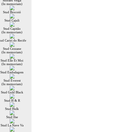
Moraes Veiga
(In memoriam)
Stud Brocoió
Stud Cajuli
Stud Capitão
(In memoriam)
tud Cariri do Recife
Stud Cezzane
(In memoriam)
Stud Elle Et Moi
(In memoriam)
Stud Embalagem
Stud Everest
(In memoriam)
Stud Gold Black
Stud H & R
Stud Hulk
Stud Ilse
Stud La Nave Va