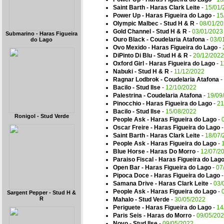
Saint Barth - Haras Clark Leite
-
15/01/
Power Up - Haras Figueira do Lago
-
15
Olympic Malbec - Stud H & R
-
08/01/2
Gold Channel - Stud H & R
-
03/01/2023
Submarino - Haras Figueira
Ouro Black - Coudelaria Atafona
-
03/0
do Lago
Ovo Mexido - Haras Figueira do Lago
-
DiPinto Di Blu - Stud H & R
-
20/12/2022
Oxford Girl - Haras Figueira do Lago
-
1
Nabuki - Stud H & R
-
11/12/2022
Ragnar Lodbrok - Coudelaria Atafona
-
Bacilo - Stud Ilse
-
12/10/2022
Palestrina - Coudelaria Atafona
-
19/09
Pinocchio - Haras Figueira do Lago
-
21
Bacilo - Stud Ilse
-
15/08/2022
Ronigol - Stud Verde
People Ask - Haras Figueira do Lago
-
Oscar Freire - Haras Figueira do Lago
Saint Barth - Haras Clark Leite
-
18/07/
People Ask - Haras Figueira do Lago
-
Blue Horse - Haras Do Morro
-
12/07/2
Paraiso Fiscal - Haras Figueira do Lag
Open Bar - Haras Figueira do Lago
-
07
Pipoca Doce - Haras Figueira do Lago
Samana Drive - Haras Clark Leite
-
03/
People Ask - Haras Figueira do Lago
-
Sargent Pepper - Stud H &
R
Mahalo - Stud Verde
-
30/05/2022
Periguete - Haras Figueira do Lago
-
14
Paris Seis - Haras do Morro
-
09/05/20
Novo - Stud Ilse
-
09/05/2022