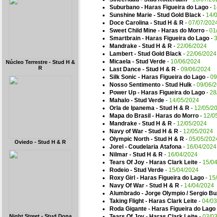
Suburbano - Haras Figueira do Lago
-
1
Sunshine Marie - Stud Gold Black
-
14/
Doce Carolina - Stud H & R
-
07/07/202
Sweet Child Mine - Haras do Morro
-
01
Smartbrain - Haras Figueira do Lago
-
Mandrake - Stud H & R
-
22/06/2024
Lambert - Stud Gold Black
-
22/06/2024
Micaela - Stud Verde
-
10/06/2024
Núcleo Terrestre - Stud H &
R
Last Dance - Stud H & R
-
09/06/2024
Silk Sonic - Haras Figueira do Lago
-
09
Nosso Sentimento - Stud Hulk
-
09/06/
Power Up - Haras Figueira do Lago
-
28
Mahalo - Stud Verde
-
14/05/2024
Orla de Ipanema - Stud H & R
-
12/05/2
Mapa do Brasil - Haras do Morro
-
12/0
Mandrake - Stud H & R
-
12/05/2024
Navy of War - Stud H & R
-
12/05/2024
Olympic North - Stud H & R
-
05/05/202
Oviedo - Stud H & R
Jorel - Coudelaria Atafona
-
16/04/2024
Nilmar - Stud H & R
-
16/04/2024
Tears Of Joy - Haras Clark Leite
-
15/0
Rodeio - Stud Verde
-
15/04/2024
Roxy Girl - Haras Figueira do Lago
-
15
Navy Of War - Stud H & R
-
14/04/2024
Alumbrado - Jorge Olympio / Sergio B
Taking Flight - Haras Clark Leite
-
04/03
Roda Gigante - Haras Figueira do Lago
Night Street - Stud Dona
Tears Of Joy - Haras Clark Leite
-
03/0