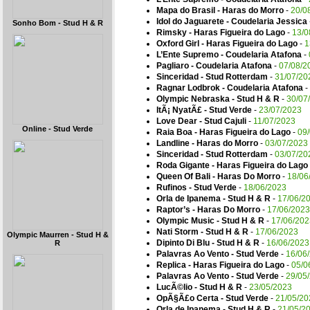
Mapa do Brasil - Haras do Morro
-
20/0
Idol do Jaguarete - Coudelaria Jessica
Sonho Bom - Stud H & R
Rimsky - Haras Figueira do Lago
-
13/0
Oxford Girl - Haras Figueira do Lago
-
1
L’Ente Supremo - Coudelaria Atafona
-
Pagliaro - Coudelaria Atafona
-
07/08/2
Sinceridad - Stud Rotterdam
-
31/07/20
Ragnar Lodbrok - Coudelaria Atafona
-
Olympic Nebraska - Stud H & R
-
30/07
ItÃ¡ NyatÃ£ - Stud Verde
-
23/07/2023
Love Dear - Stud Cajuli
-
11/07/2023
Online - Stud Verde
Raia Boa - Haras Figueira do Lago
-
09
Landline - Haras do Morro
-
03/07/2023
Sinceridad - Stud Rotterdam
-
03/07/20
Roda Gigante - Haras Figueira do Lago
Queen Of Bali - Haras Do Morro
-
18/06
Rufinos - Stud Verde
-
18/06/2023
Orla de Ipanema - Stud H & R
-
17/06/2
Raptor’s - Haras Do Morro
-
17/06/2023
Olympic Music - Stud H & R
-
17/06/202
Nati Storm - Stud H & R
-
17/06/2023
Olympic Maurren - Stud H &
Dipinto Di Blu - Stud H & R
-
16/06/2023
R
Palavras Ao Vento - Stud Verde
-
16/06
Replica - Haras Figueira do Lago
-
05/0
Palavras Ao Vento - Stud Verde
-
29/05
LucÃ©lio - Stud H & R
-
23/05/2023
OpÃ§Ã£o Certa - Stud Verde
-
21/05/20
Orla de Ipanema - Stud H & R
-
21/05/2