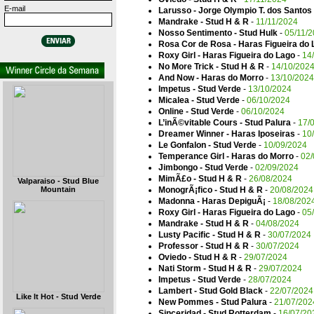
E-mail
Larusso - Jorge Olympio T. dos Santos
Mandrake - Stud H & R
-
11/11/2024
Nosso Sentimento - Stud Hulk
-
05/11/
Rosa Cor de Rosa - Haras Figueira do 
Roxy Girl - Haras Figueira do Lago
-
14
No More Trick - Stud H & R
-
14/10/202
And Now - Haras do Morro
-
13/10/2024
Impetus - Stud Verde
-
13/10/2024
Micalea - Stud Verde
-
06/10/2024
Online - Stud Verde
-
06/10/2024
L’inÃ©vitable Cours - Stud Palura
-
17/
Dreamer Winner - Haras Iposeiras
-
10
Le Gonfalon - Stud Verde
-
10/09/2024
Temperance Girl - Haras do Morro
-
02/
Jimbongo - Stud Verde
-
02/09/2024
MimÃ£o - Stud H & R
-
26/08/2024
Valparaiso - Stud Blue
Mountain
MonogrÃ¡fico - Stud H & R
-
20/08/2024
Madonna - Haras DepiguÃ¡
-
18/08/202
Roxy Girl - Haras Figueira do Lago
-
05
Mandrake - Stud H & R
-
04/08/2024
Lusty Pacific - Stud H & R
-
30/07/2024
Professor - Stud H & R
-
30/07/2024
Oviedo - Stud H & R
-
29/07/2024
Nati Storm - Stud H & R
-
29/07/2024
Impetus - Stud Verde
-
28/07/2024
Lambert - Stud Gold Black
-
22/07/2024
Like It Hot - Stud Verde
New Pommes - Stud Palura
-
21/07/202
Sinceridad - Stud Rotterdam
-
16/07/20