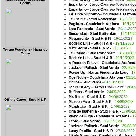
Cecília
Espartano - Jorge Olympio Teixeira do
Espartano - Jorge Olympio Teixeira do
LÂ’ Ente Supremo - Coudelaria Atafona
Je T’Aime - Stud Rotterdam
-
11/12/202
Pagliaro - Coudelaria Atafona
-
10/12/2
Last Fantastic - Stud Verde
-
20/11/202
Sinceridad - Stud Rotterdam
-
19/11/20
Megamente - Stud H & R
-
19/11/2023
Roderic Lius - Stud H & R
-
19/11/2023
Nati Storm - Stud H & R
-
13/11/2023
Tenuta Poggione - Haras do
Je T’aime - Stud Rotterdam
-
31/10/202
Morro
Roderic Luis - Stud H & R
-
29/10/2023
A Reason To Live - Coudelaria Atafona
Jackson Pollock - Stud Verde
-
22/10/2
Power Up - Haras Figueira do Lago
-
17
Que Noble - Coudelaria Atafona
-
03/10
Online - Stud Verde
-
01/10/2023
Tears Of Joy - Haras Clark Leite
-
26/0
Rufinos - Stud Verde
-
24/09/2023
Mr. Boss - Stud H & R
-
24/09/2023
Off the Curve - Stud H & R
Maroon Five - Stud H & R
-
18/09/2023
Mandrake - Stud H & R
-
17/09/2023
Orla de Ipanema - Stud H & R
-
17/09/2
Plano de Fuga - Coudelaria Atafona
-
1
Leste - Stud Verde
-
10/09/2023
Jackson Pollock - Stud Verde
-
29/08/2
Lusty Pacific - Stud H & R
-
27/08/2023
L’Ente Supremo - Coudelaria Atafona
-