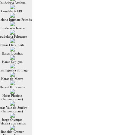
Coudelaria Atafona
Coudelaria FBL
elaria Intimate Friends
Coudelaria Jessica
oudelaria Pelotense
Haras Clark Leite
Haras Iposeiras
Haras Depigua
ras Figueira do Lago
Haras do Morro
Haras Old Friends
Haras Planície
(In memoriam)
aras Vale do Stucky
(In memoriam)
Jorge Olympio
Teixeira dos Santos
Ronaldo Cramer