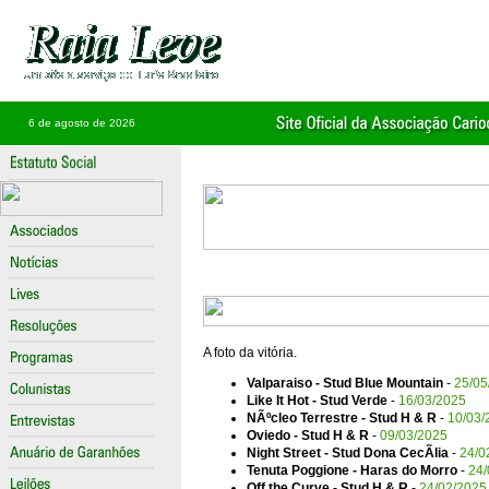
6 de agosto de 2026
A foto da vitória.
Valparaiso - Stud Blue Mountain
-
25/05
Like It Hot - Stud Verde
-
16/03/2025
NÃºcleo Terrestre - Stud H & R
-
10/03/
Oviedo - Stud H & R
-
09/03/2025
Night Street - Stud Dona CecÃ­lia
-
24/0
Tenuta Poggione - Haras do Morro
-
24/
Off the Curve - Stud H & R
-
24/02/2025