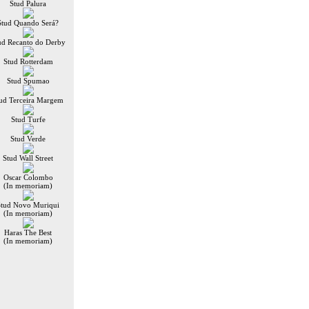
Stud Palura
Stud Quando Será?
ud Recanto do Derby
Stud Rotterdam
Stud Spumao
ud Terceira Margem
Stud Turfe
Stud Verde
Stud Wall Street
Oscar Colombo
(In memoriam)
Stud Novo Muriqui
(In memoriam)
Haras The Best
(In memoriam)