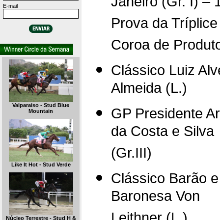
Janeiro (Gr. I) – 
E-mail
Prova da Tríplice
Coroa de Produt
Clássico Luiz Al
Almeida (L.)
Valparaiso - Stud Blue
GP Presidente Ar
Mountain
da Costa e Silva
(Gr.III)
Like It Hot - Stud Verde
Clássico Barão e
Baronesa Von
Leithner (L.)
Núcleo Terrestre - Stud H &