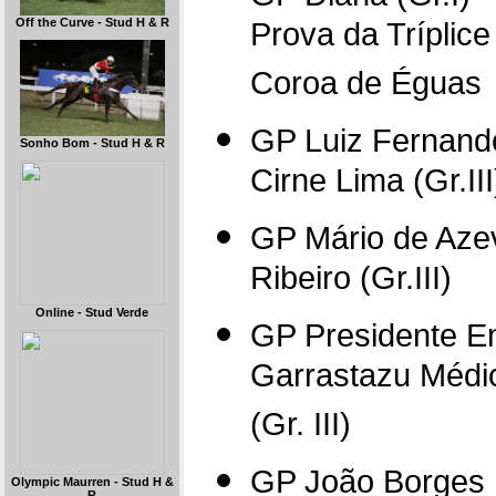
Prova da Tríplice
Off the Curve - Stud H & R
Coroa de Éguas
GP Luiz Fernand
Sonho Bom - Stud H & R
Cirne Lima (Gr.III
GP Mário de Aze
Ribeiro (Gr.III)
Online - Stud Verde
GP Presidente Em
Garrastazu Médi
(Gr. III)
GP João Borges 
Olympic Maurren - Stud H &
R