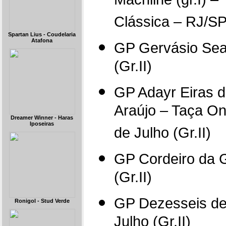
Machline (gr.I) –
Clássica – RJ/S
Spartan Lius - Coudelaria
Atafona
GP Gervásio Se
(Gr.II)
GP Adayr Eiras 
Araújo – Taça O
Dreamer Winner - Haras
Iposeiras
de Julho (Gr.II)
GP Cordeiro da 
(Gr.II)
GP Dezesseis d
Ronigol - Stud Verde
Julho (Gr.II)