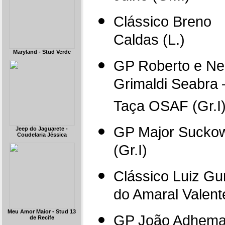
Clássico Breno
Caldas (L.)
Maryland - Stud Verde
GP Roberto e Ne
Grimaldi Seabra 
Taça OSAF (Gr.I
GP Major Sucko
Jeep do Jaguarete -
Coudelaria Jéssica
(Gr.I)
Clássico Luiz Gu
do Amaral Valente
Meu Amor Maior - Stud 13
GP João Adhema
de Recife