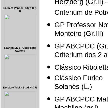
Herzberg (Gr.II) 
Sargent Pepper - Stud H &
Criterium de Pot
R
GP Professor No
Monteiro (Gr.III)
GP ABCPCC (Gr.I
Spartan Lius - Coudelaria
Atafona
Criterium dos 2 
Clássico Riboletta
Clássico Eurico
Solanés (L.)
No More Trick - Stud H & R
GP ABCPCC Mat