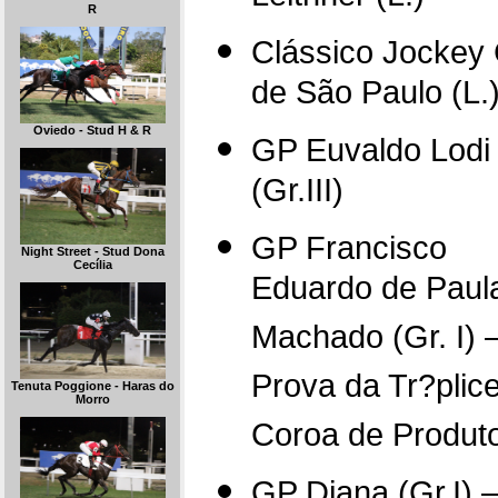
R
Clássico Jockey 
de São Paulo (L.
Oviedo - Stud H & R
GP Euvaldo Lodi
(Gr.III)
GP Francisco
Night Street - Stud Dona
Cecília
Eduardo de Paul
Machado (Gr. I) 
Prova da Tr?plic
Tenuta Poggione - Haras do
Morro
Coroa de Produt
GP Diana (Gr.I) –