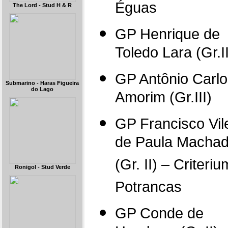
Éguas
The Lord - Stud H & R
GP Henrique de
Toledo Lara (Gr.II
GP Antônio Carl
Submarino - Haras Figueira
do Lago
Amorim (Gr.III)
GP Francisco Vile
de Paula Macha
(Gr. II) – Criteri
Ronigol - Stud Verde
Potrancas
GP Conde de