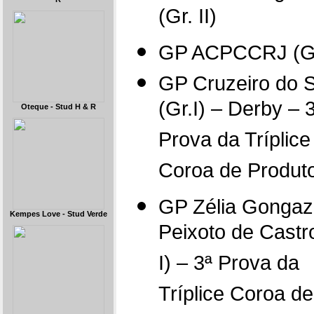
(Gr. II)
GP ACPCCRJ (Gr.
GP Cruzeiro do S
(Gr.I) – Derby – 
Oteque - Stud H & R
Prova da Tríplice
Coroa de Produt
GP Zélia Gonga
Kempes Love - Stud Verde
Peixoto de Castro
I) – 3ª Prova da
Tríplice Coroa de