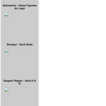
Submarino - Haras Figueira
do Lago
Ronigol - Stud Verde
Sargent Pepper - Stud H &
R