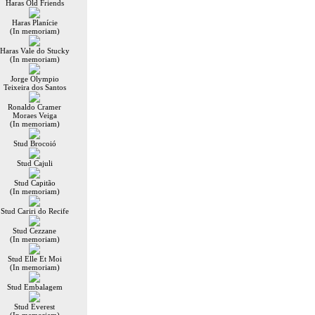
Haras Old Friends
Haras Planície
(In memoriam)
Haras Vale do Stucky
(In memoriam)
Jorge Olympio
Teixeira dos Santos
Ronaldo Cramer
Moraes Veiga
(In memoriam)
Stud Brocoió
Stud Cajuli
Stud Capitão
(In memoriam)
Stud Cariri do Recife
Stud Cezzane
(In memoriam)
Stud Elle Et Moi
(In memoriam)
Stud Embalagem
Stud Everest