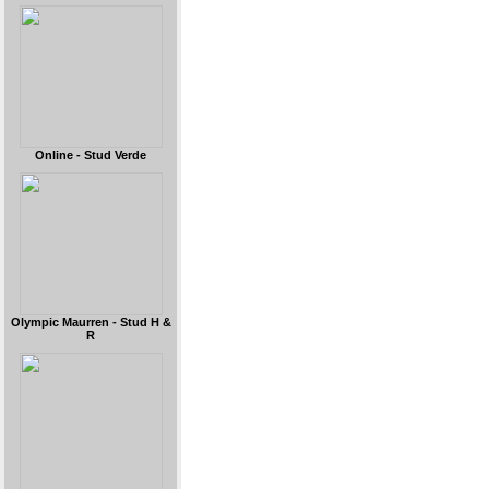
Online - Stud Verde
Olympic Maurren - Stud H &
R