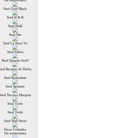
(In memoriam)
Stud Gold Black
Stud H & R
Stud Hulk
Stud Ilse
Stud La Nave Va
Stud Palura
Stud Quando Será?
Stud Recanto do Derby
Stud Rotterdam
Stud Spumao
Stud Terceira Margem
Stud Turfe
Stud Verde
Stud Wall Street
Oscar Colombo
(In memoriam)