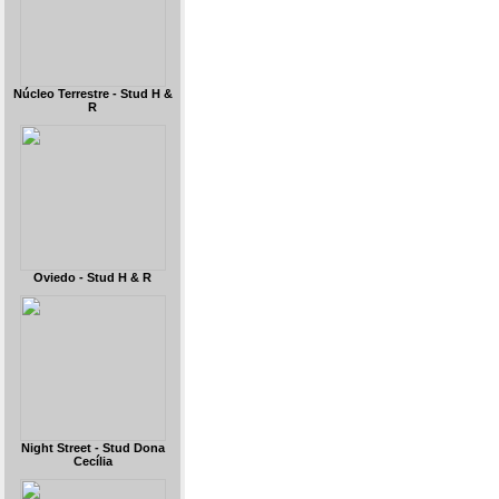
Núcleo Terrestre - Stud H &
R
Oviedo - Stud H & R
Night Street - Stud Dona
Cecília