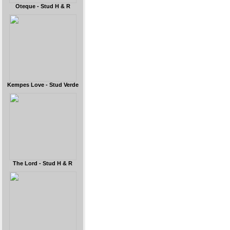
Oteque - Stud H & R
Kempes Love - Stud Verde
The Lord - Stud H & R