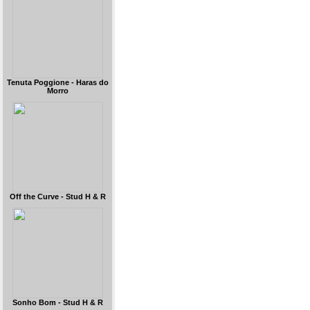
Tenuta Poggione - Haras do
Morro
Off the Curve - Stud H & R
Sonho Bom - Stud H & R