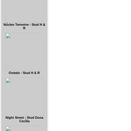
Núcleo Terrestre - Stud H &
R
Oviedo - Stud H & R
Night Street - Stud Dona
Cecília