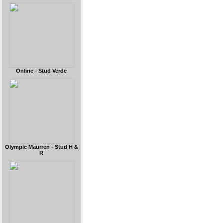
Online - Stud Verde
Olympic Maurren - Stud H &
R