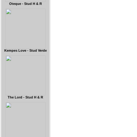
Oteque - Stud H & R
Kempes Love - Stud Verde
The Lord - Stud H & R