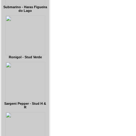
Submarino - Haras Figueira
do Lago
Ronigol - Stud Verde
Sargent Pepper - Stud H &
R