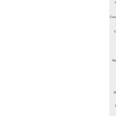
Coud
C
Ha
H