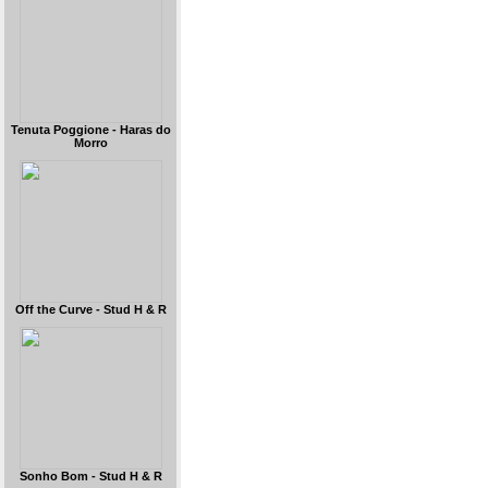
Tenuta Poggione - Haras do
Morro
Off the Curve - Stud H & R
Sonho Bom - Stud H & R