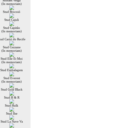
Moraes Veiga
(In memoriam)
Stud Brocoió
Stud Cajuli
Stud Capitão
(In memoriam)
tud Cariri do Recife
Stud Cezzane
(In memoriam)
Stud Elle Et Moi
(In memoriam)
Stud Embalagem
Stud Everest
(In memoriam)
Stud Gold Black
Stud H & R
Stud Hulk
Stud Ilse
Stud La Nave Va