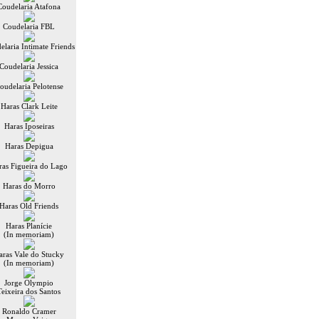
Coudelaria Atafona
Coudelaria FBL
elaria Intimate Friends
Coudelaria Jessica
oudelaria Pelotense
Haras Clark Leite
Haras Iposeiras
Haras Depigua
ras Figueira do Lago
Haras do Morro
Haras Old Friends
Haras Planície
(In memoriam)
aras Vale do Stucky
(In memoriam)
Jorge Olympio
Teixeira dos Santos
Ronaldo Cramer