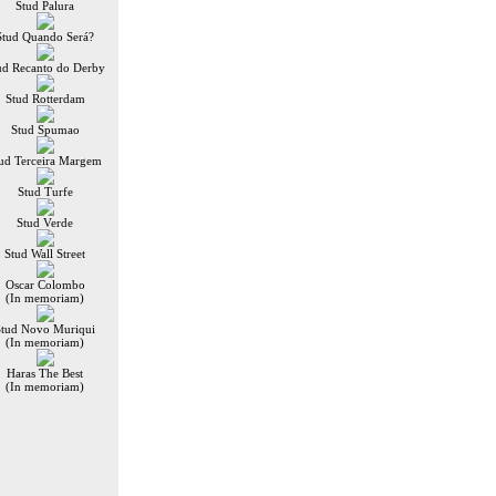
Stud Palura
Stud Quando Será?
ud Recanto do Derby
Stud Rotterdam
Stud Spumao
ud Terceira Margem
Stud Turfe
Stud Verde
Stud Wall Street
Oscar Colombo
(In memoriam)
Stud Novo Muriqui
(In memoriam)
Haras The Best
(In memoriam)