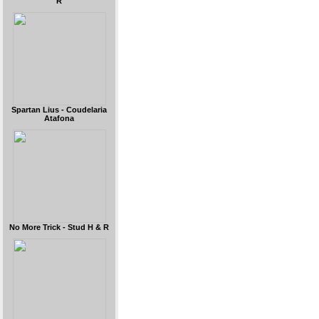
R
Spartan Lius - Coudelaria
Atafona
No More Trick - Stud H & R