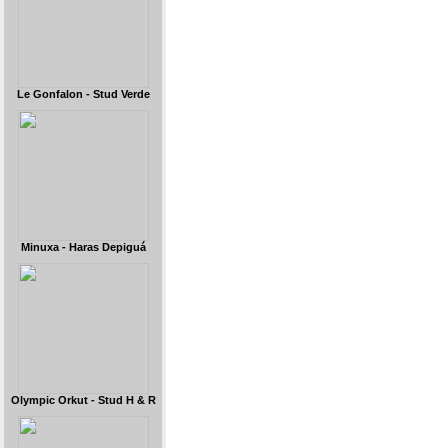
Le Gonfalon - Stud Verde
Minuxa - Haras Depiguá
Olympic Orkut - Stud H & R