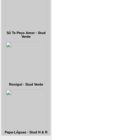
Só Te Peço Amor - Stud
Verde
Ronigol - Stud Verde
Papa-Léguas - Stud H & R