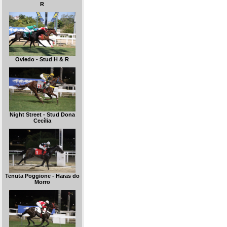
R
Oviedo - Stud H & R
Night Street - Stud Dona
Cecília
Tenuta Poggione - Haras do
Morro