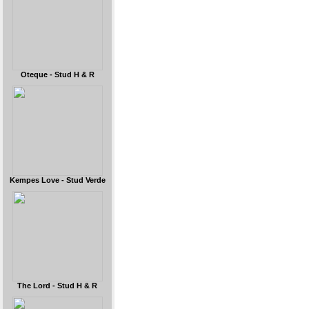
Oteque - Stud H & R
Kempes Love - Stud Verde
The Lord - Stud H & R