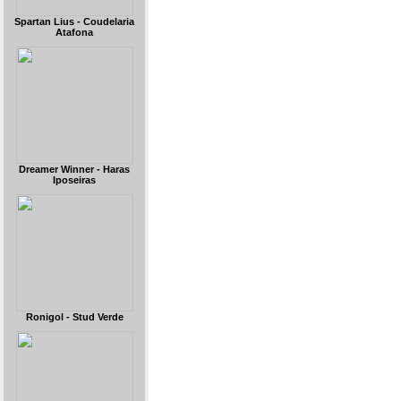
Spartan Lius - Coudelaria
Atafona
Dreamer Winner - Haras
Iposeiras
Ronigol - Stud Verde