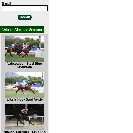
E-mail
Valparaiso - Stud Blue
Mountain
Like It Hot - Stud Verde
Núcleo Terrestre - Stud H &