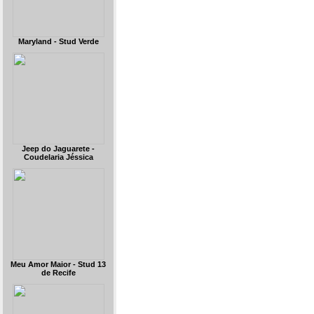
Maryland - Stud Verde
Jeep do Jaguarete -
Coudelaria Jéssica
Meu Amor Maior - Stud 13
de Recife