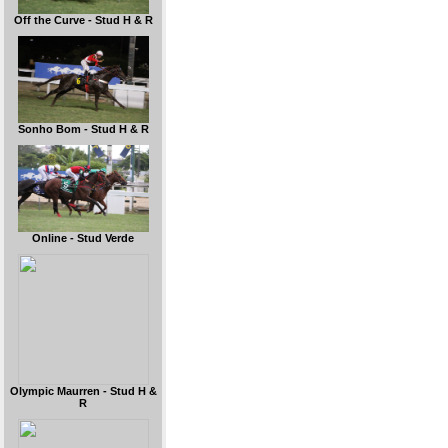
Off the Curve - Stud H & R
Sonho Bom - Stud H & R
Online - Stud Verde
Olympic Maurren - Stud H &
R