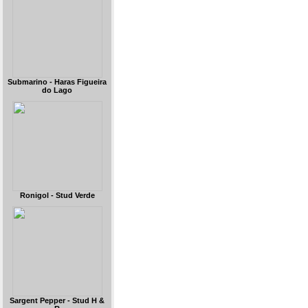
Submarino - Haras Figueira
do Lago
Ronigol - Stud Verde
Sargent Pepper - Stud H &