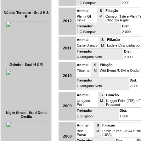
J.C.Sampaio
2000
Animal
S
Filiação
Núcleo Terrestre - Stud H &
R
Plenty Of
M
Crimson Tide e Pleni T
Kicks
Choctaw Rigde
2012
Treinador
Dist.
J.C.Sampaio
2.000
Animal
S
Filiação
Cisne Branco
M
Lode e Cirandinha por
2011
Treinador
Dist.
R.Morgado Neto
2.000
Oviedo - Stud H & R
Animal
S
Filiação
Tônemaí
M
Wild Event (USA) e Onda 
2010
Treinador
Dist.
C.Morgado Neto
2.000
Animal
S
Filiação
Uragano
M
Nugget Point (IRE) e F
Point
Prospect
2009
Treinador
Dist.
Night Street - Stud Dona
L.Guignoni
1.900
Cecília
Animal
S
Filiação
Belo
M
Public Purse (USA) e Bri
Purse
(USA)
2008
Treinador
Dist.
Pi