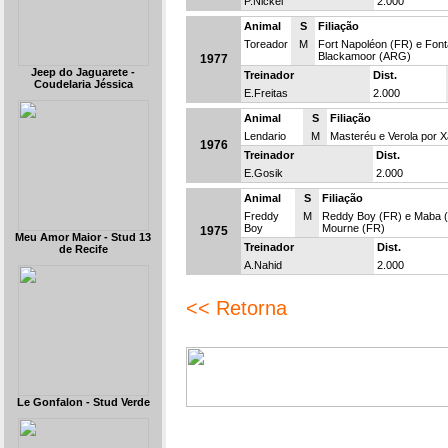
P.Nickel
2.000
Animal
S
Filiação
Toreador
M
Fort Napoléon (FR) e Font
Blackamoor (ARG)
1977
Jeep do Jaguarete -
Treinador
Dist.
Coudelaria Jéssica
E.Freitas
2.000
Animal
S
Filiação
Lendario
M
Masteréu e Verola por 
1976
Treinador
Dist.
E.Gosik
2.000
Animal
S
Filiação
Freddy
M
Reddy Boy (FR) e Maba (
Boy
Mourne (FR)
1975
Meu Amor Maior - Stud 13
Treinador
Dist.
de Recife
A.Nahid
2.000
<< Retorna
Le Gonfalon - Stud Verde