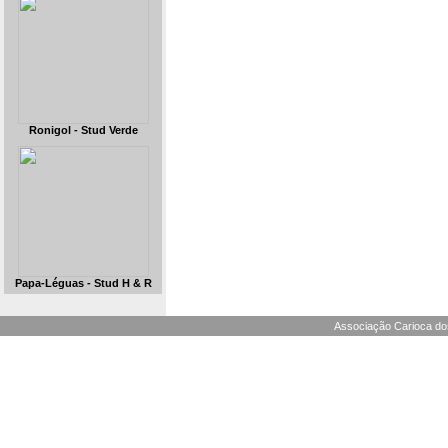
Ronigol - Stud Verde
Papa-Léguas - Stud H & R
Associação Carioca dos