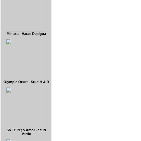
Minuxa - Haras Depiguá
Olympic Orkut - Stud H & R
Só Te Peço Amor - Stud
Verde