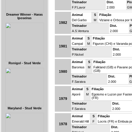
Treinador
Dist.
Pis
F.P.Lavor
2.000
G
Dreamer Winner - Haras
Animal
S
Filiação
Iposeiras
Del Garbo
M
Viziane e Orbosa por
1982
Treinador
Dist.
P
A.S.Ventura
2.000
Animal
S
Filiação
Campal
M
Figuron (CHI) e Varanda p
1981
Treinador
Dist.
P.Nickel
2.000
Animal
S
Filiação
Ronigol - Stud Verde
Baronius
M
Falkland (GB) e Pavane po
(GB)
1980
Treinador
Dist.
P
F.Saraiva
2.000
G
Animal
S
Filiação
Aporé
M
Egoismo e Luzon por Faste
(FR)
1979
Treinador
Dist.
Maryland - Stud Verde
F.Saraiva
2.000
Animal
S
Filiação
Emerald Hill
F
Locris (FR) e Embuia p
1978
Treinador
Dist.