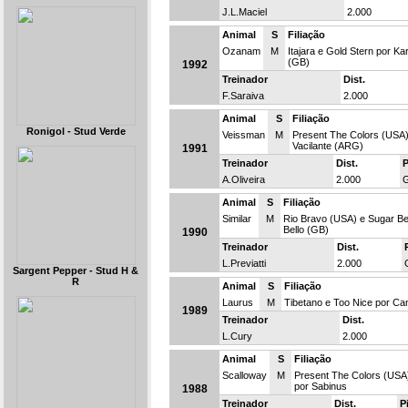
J.L.Maciel
2.000
Animal
S
Filiação
Ozanam
M
Itajara e Gold Stern por K
(GB)
1992
Treinador
Dist.
F.Saraiva
2.000
Animal
S
Filiação
Ronigol - Stud Verde
Veissman
M
Present The Colors (USA)
Vacilante (ARG)
1991
Treinador
Dist.
P
A.Oliveira
2.000
Animal
S
Filiação
Similar
M
Rio Bravo (USA) e Sugar Bel
Bello (GB)
1990
Treinador
Dist.
L.Previatti
2.000
Sargent Pepper - Stud H &
R
Animal
S
Filiação
Laurus
M
Tibetano e Too Nice por Ca
1989
Treinador
Dist.
L.Cury
2.000
Animal
S
Filiação
Scalloway
M
Present The Colors (USA
por Sabinus
1988
Treinador
Dist.
P