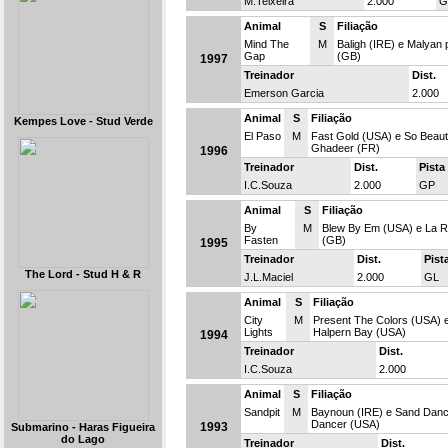
M.Teixeira
2.000
G
Animal
S
Filiação
Mind The
M
Baligh (IRE) e Malyan 
Gap
(GB)
1997
Treinador
Dist.
Emerson Garcia
2.000
Animal
S
Filiação
Kempes Love - Stud Verde
El Paso
M
Fast Gold (USA) e So Beaut
Ghadeer (FR)
1996
Treinador
Dist.
Pista
I.C.Souza
2.000
GP
Animal
S
Filiação
By
M
Blew By Em (USA) e La 
Fasten
(GB)
1995
Treinador
Dist.
Pist
The Lord - Stud H & R
J.L.Maciel
2.000
GL
Animal
S
Filiação
City
M
Present The Colors (USA) 
Lights
Halpern Bay (USA)
1994
Treinador
Dist.
I.C.Souza
2.000
Animal
S
Filiação
Sandpit
M
Baynoun (IRE) e Sand Danc
Dancer (USA)
1993
Submarino - Haras Figueira
do Lago
Treinador
Dist.