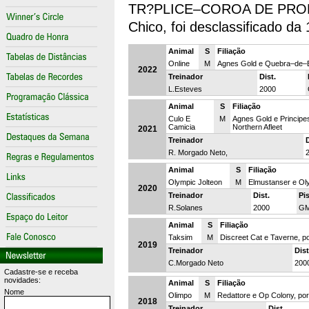
TR?PLICE–COROA DE PRODUTO
Chico, foi desclassificado da
Animal
S
Filiação
Online
M
Agnes Gold e Quebra–de–B
2022
Treinador
Dist.
L.Esteves
2000
Animal
S
Filiação
Culo E
M
Agnes Gold e Principe
Camicia
Northern Afleet
2021
Treinador
D
R. Morgado Neto,
Animal
S
Filiação
Olympic Jolteon
M
Elmustanser e Oly
2020
Treinador
Dist.
Pi
R.Solanes
2000
G
Animal
S
Filiação
Taksim
M
Discreet Cat e Taverne, po
2019
Treinador
Dist
C.Morgado Neto
200
Cadastre-se e receba
novidades:
Animal
S
Filiação
Nome
Olimpo
M
Redattore e Op Colony, po
2018
Treinador
Dist.