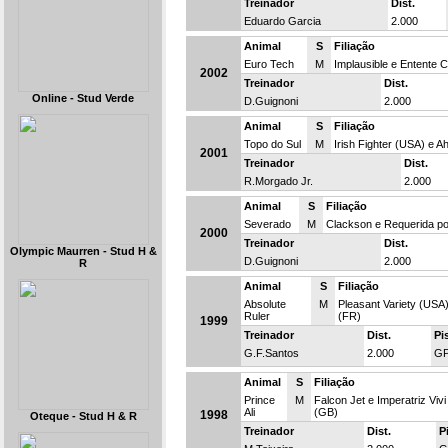
Treinador
Dist.
Eduardo Garcia
2.000
Animal
S
Filiação
Euro Tech
M
Implausible e Entente C
2002
Treinador
Dist.
Online - Stud Verde
D.Guignoni
2.000
Animal
S
Filiação
Topo do Sul
M
Irish Fighter (USA) e 
2001
Treinador
Dist.
R.Morgado Jr.
2.000
Animal
S
Filiação
Severado
M
Clackson e Requerida p
2000
Treinador
Dist.
Olympic Maurren - Stud H &
D.Guignoni
2.000
R
Animal
S
Filiação
Absolute
M
Pleasant Variety (US
Ruler
(FR)
1999
Treinador
Dist.
Pi
G.F.Santos
2.000
G
Animal
S
Filiação
Prince
M
Falcon Jet e Imperatriz Viv
Ali
(GB)
1998
Oteque - Stud H & R
Treinador
Dist.
P