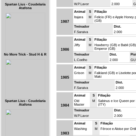
W.P.Lavor
2.000
G
Spartan Lius - Coudelaria
Atafona
Animal
S
Filiação
Itajara
M
Felicio (FR) e Apple Honey 
(GB)
1987
Treinador
Dist.
F.Saraiva
2.000
Animal
S
Filiação
Jiffy
M
Hawberry (GB) e Babil (GB)
Emperor (GB)
1986
No More Trick - Stud H & R
Treinador
Dist.
Pis
L.Coelho
2.000
GU
Animal
S
Filiação
Grison
M
Falkland (GB) e Liselotte po
Maki
1985
Treinador
Dist.
F.Saraiva
2.000
Animal
S
Filiação
Spartan Lius - Coudelaria
Old
M
Sabinus e Ice Queen por
Atafona
Master
(ITY)
1984
Treinador
Dist.
W.P.Lavor
2.000
Animal
S
Filiação
Washing
M
Féroce e Aloise por Orti
1983