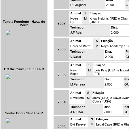
D.Guignoni
2.000
A
Animal
S
Filiação
Ivoire
M
Know Heights (IRE) e Chan
Tenuta Poggione - Haras do
(*)
(URU)
2007
Morro
Treinador
Dist.
J.F.Reis
2.000
Animal
S
Filiação
Herói do Bafra
M
Royal Academy e Br
2006
Treinador
Dist.
Pi
V.Nahid
2.000
G
Animal
S
Filiação
Off the Curve - Stud H & R
New
M
Exile King (USA) e Impor
Export
(FR)
2005
Treinador
Dist.
Pis
M.Ferreira
2.000
G
Animal
S
Filiação
Novellista
M
Jules (USA) e Dawn Avalo
Colors (USA)
2004
Treinador
Dist.
Pis
A.R.Silva
2.000
GL
Sonho Bom - Stud H & R
Animal
S
Filiação
Evil Knievel
M
Legal Case (IRE) e Rh
2003