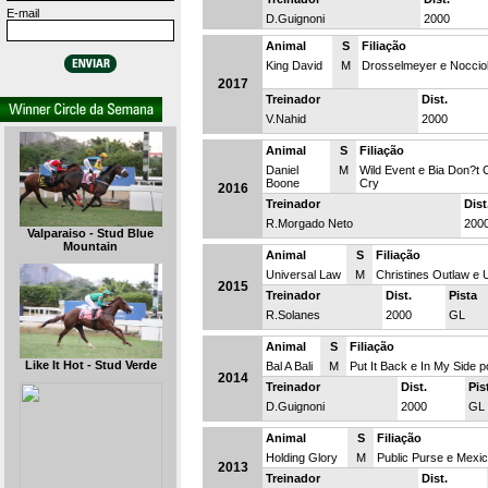
E-mail
D.Guignoni
2000
Animal
S
Filiação
King David
M
Drosselmeyer e Nocciol
2017
Treinador
Dist.
V.Nahid
2000
Animal
S
Filiação
Daniel
M
Wild Event e Bia Don?t 
Boone
Cry
2016
Treinador
Dist
R.Morgado Neto
200
Valparaiso - Stud Blue
Mountain
Animal
S
Filiação
Universal Law
M
Christines Outlaw e 
2015
Treinador
Dist.
Pista
R.Solanes
2000
GL
Animal
S
Filiação
Like It Hot - Stud Verde
Bal A Bali
M
Put It Back e In My Side 
2014
Treinador
Dist.
Pis
D.Guignoni
2000
GL
Animal
S
Filiação
Holding Glory
M
Public Purse e Mexic
2013
Treinador
Dist.