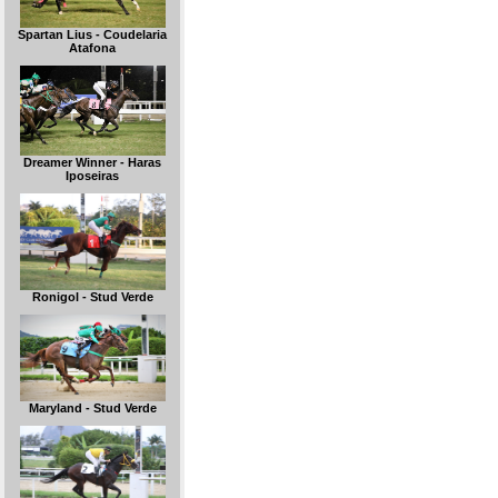
Spartan Lius - Coudelaria
Atafona
Dreamer Winner - Haras
Iposeiras
Ronigol - Stud Verde
Maryland - Stud Verde