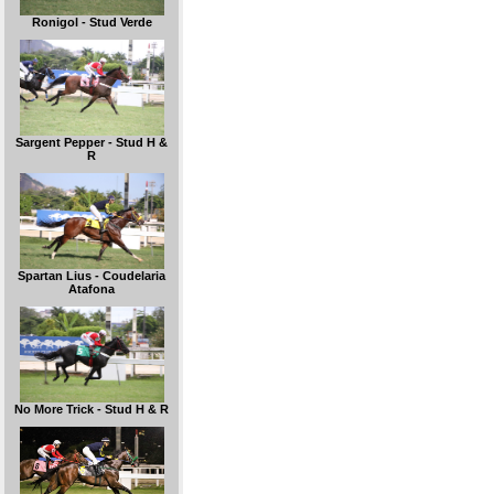
Ronigol - Stud Verde
Sargent Pepper - Stud H &
R
Spartan Lius - Coudelaria
Atafona
No More Trick - Stud H & R