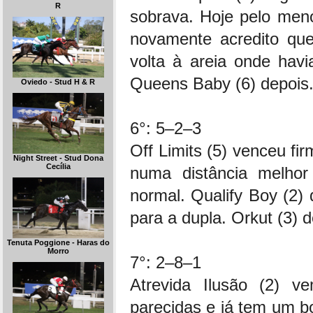
R
sobrava. Hoje pelo men
novamente acredito que
volta à areia onde havia
Queens Baby (6) depois
Oviedo - Stud H & R
6°: 5–2–3
Off Limits (5) venceu fi
Night Street - Stud Dona
Cecília
numa distância melhor
normal. Qualify Boy (2
para a dupla. Orkut (3) d
Tenuta Poggione - Haras do
Morro
7°: 2–8–1
Atrevida Ilusão (2) v
parecidas e já tem um 