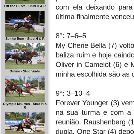
com ela deixando para 
Off the Curve - Stud H & R
última finalmente vence
8°: 7–6–5
Sonho Bom - Stud H & R
My Cherie Bella (7) volt
baliza ruim e hoje caind
Oliver in Camelot (6) e 
Online - Stud Verde
minha escolhida são as d
9°: 3–10–4
Forever Younger (3) vem
Olympic Maurren - Stud H &
R
na sua turma e com a 
reunião. Raushenberg (1
dupla. One Star (4) depo