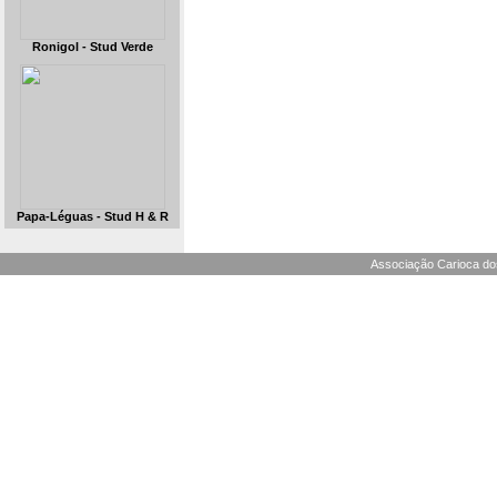
Ronigol - Stud Verde
Papa-Léguas - Stud H & R
Associação Carioca dos