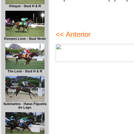
Oteque - Stud H & R
<< Anterior
Kempes Love - Stud Verde
The Lord - Stud H & R
Submarino - Haras Figueira
do Lago