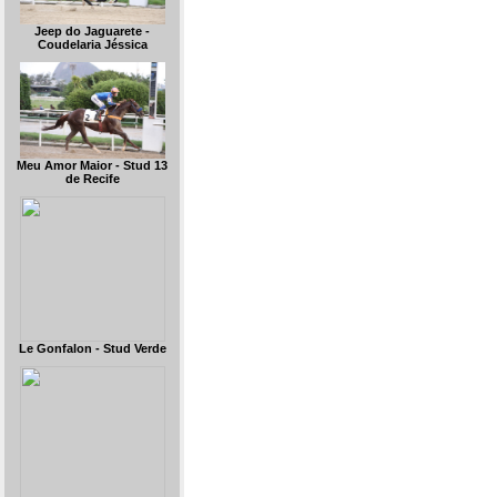
Jeep do Jaguarete -
Coudelaria Jéssica
Meu Amor Maior - Stud 13
de Recife
Le Gonfalon - Stud Verde