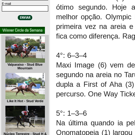
E-mail
ótimo segundo. Hoje a
melhor opção. Olympic P
primeira vez na areia 
fica como diferença. Rag
4°: 6–3–4
Maxi Image (6) vem de
Valparaiso - Stud Blue
Mountain
segundo na areia no Ta
dupla a First of Aha (3
percurso. One Way Ticke
Like It Hot - Stud Verde
5°: 1–3–6
Na última quando ia pe
Onomatopeia (1) largou 
Núcleo Terrestre - Stud H &