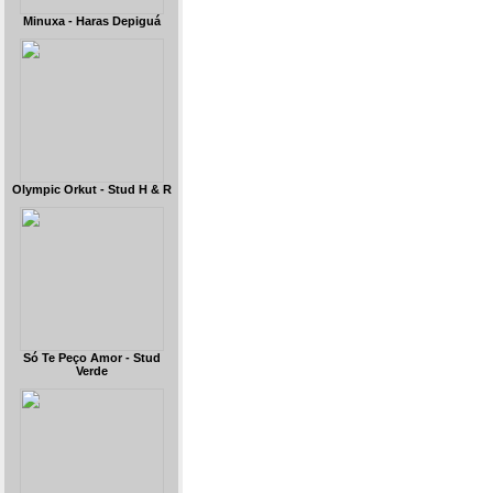
Minuxa - Haras Depiguá
Olympic Orkut - Stud H & R
Só Te Peço Amor - Stud
Verde