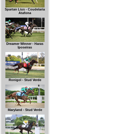
Spartan Lius - Coudelaria
Atafona
Dreamer Winner - Haras
Iposeiras
Ronigol - Stud Verde
Maryland - Stud Verde