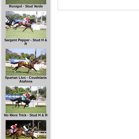
Ronigol - Stud Verde
Sargent Pepper - Stud H &
R
Spartan Lius - Coudelaria
Atafona
No More Trick - Stud H & R