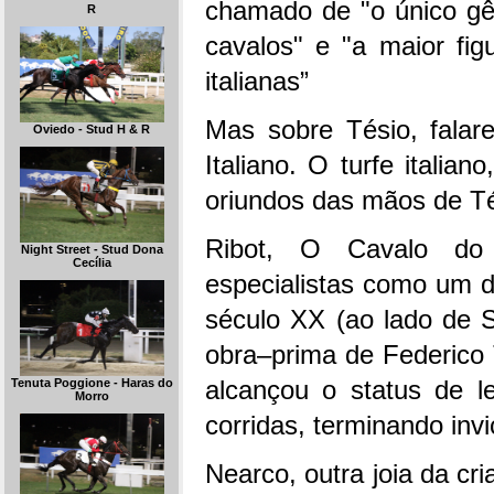
chamado de "o único gê
R
cavalos" e "a maior figu
italianas”
Mas sobre Tésio, falar
Oviedo - Stud H & R
Italiano. O turfe italia
oriundos das mãos de Té
Ribot, O Cavalo do 
Night Street - Stud Dona
Cecília
especialistas como um d
século XX (ao lado de S
obra–prima de Federico 
alcançou o status de l
Tenuta Poggione - Haras do
Morro
corridas, terminando invi
Nearco, outra joia da cr