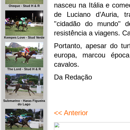
nasceu na Itália e com
Oteque - Stud H & R
de Luciano d’Auria, 
"cidadão do mundo" dev
resistência a viagens. C
Kempes Love - Stud Verde
Portanto, apesar do tur
europa, marcou époc
cavalos.
The Lord - Stud H & R
Da Redação
Submarino - Haras Figueira
do Lago
<< Anterior