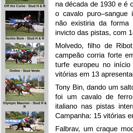
na década de 1930 e é o
Off the Curve - Stud H & R
o cavalo puro–sangue i
não existiria da for
invicto das pistas, com 1
Sonho Bom - Stud H & R
Molvedo, filho de Rib
campeão corria forte e
turfe europeu no iníc
Online - Stud Verde
vitórias em 13 apresent
Tony Bin, dando um salto
foi um cavalo de ferr
Olympic Maurren - Stud H &
italiano nas pistas inte
R
Campanha: 15 vitórias e
Falbrav, um craque mod