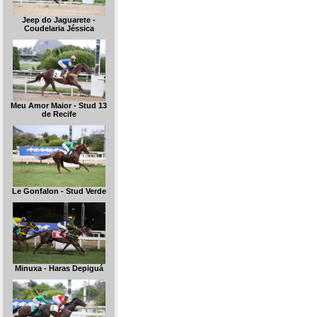
Jeep do Jaguarete -
Coudelaria Jéssica
Meu Amor Maior - Stud 13
de Recife
Le Gonfalon - Stud Verde
Minuxa - Haras Depiguá