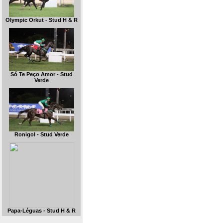
Olympic Orkut - Stud H & R
Só Te Peço Amor - Stud
Verde
Ronigol - Stud Verde
Papa-Léguas - Stud H & R