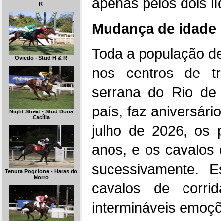
apenas pelos dois lí
R
Mudança de idade
Toda a população de
Oviedo - Stud H & R
nos centros de tr
serrana do Rio de
país, faz aniversári
Night Street - Stud Dona
Cecília
julho de 2026, os
anos, e os cavalos
sucessivamente. E
Tenuta Poggione - Haras do
Morro
cavalos de corri
intermináveis emoçõ