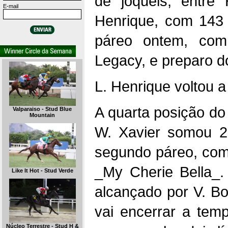
de jóqueis, entre 
E-mail
Henrique, com 143
páreo ontem, com
Legacy, e preparo do
L. Henrique voltou 
A quarta posição do
Valparaiso - Stud Blue
Mountain
W. Xavier somou 2
segundo páreo, com
_My Cherie Bella_. 
Like It Hot - Stud Verde
alcançado por V. Bo
vai encerrar a tem
Núcleo Terrestre - Stud H &