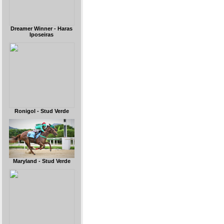
Dreamer Winner - Haras
Iposeiras
Ronigol - Stud Verde
Maryland - Stud Verde