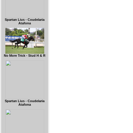
Spartan Lius - Coudelaria
Atafona
No More Trick - Stud H & R
Spartan Lius - Coudelaria
Atafona