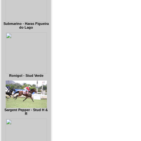
Submarino - Haras Figueira
do Lago
Ronigol - Stud Verde
Sargent Pepper - Stud H &
R