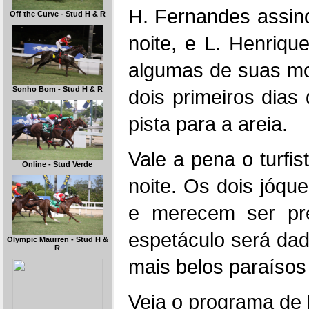
H. Fernandes assino
Off the Curve - Stud H & R
noite, e L. Henriqu
algumas de suas mo
Sonho Bom - Stud H & R
dois primeiros dias
pista para a areia.
Vale a pena o turfis
Online - Stud Verde
noite. Os dois jóqu
e merecem ser pres
espetáculo será da
Olympic Maurren - Stud H &
R
mais belos paraísos 
Veja o programa de 