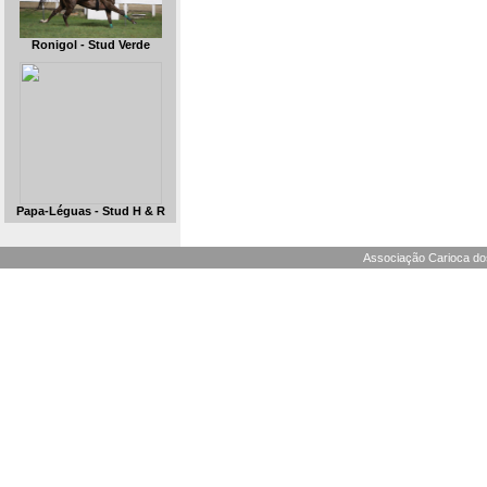
Ronigol - Stud Verde
Papa-Léguas - Stud H & R
Associação Carioca dos