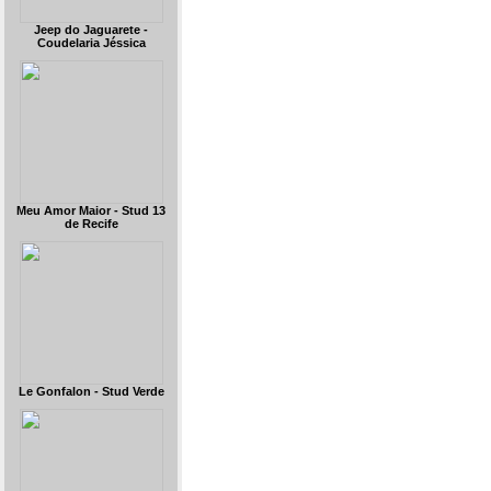
Jeep do Jaguarete -
Coudelaria Jéssica
Meu Amor Maior - Stud 13
de Recife
Le Gonfalon - Stud Verde