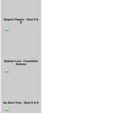
Sargent Pepper - Stud H &
R
Spartan Lius - Coudelaria
Atafona
No More Trick - Stud H & R