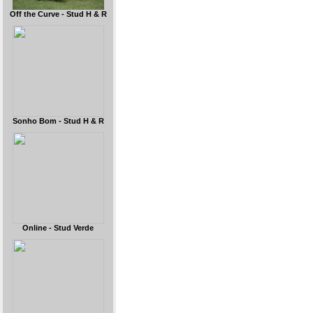
Off the Curve - Stud H & R
Sonho Bom - Stud H & R
Online - Stud Verde