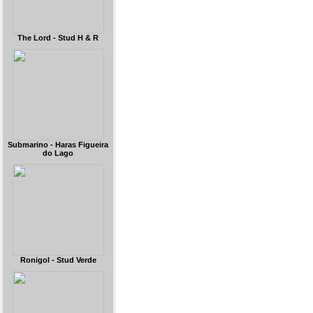
The Lord - Stud H & R
Submarino - Haras Figueira
do Lago
Ronigol - Stud Verde