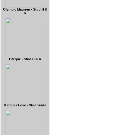
Olympic Maurren - Stud H &
R
Oteque - Stud H & R
Kempes Love - Stud Verde