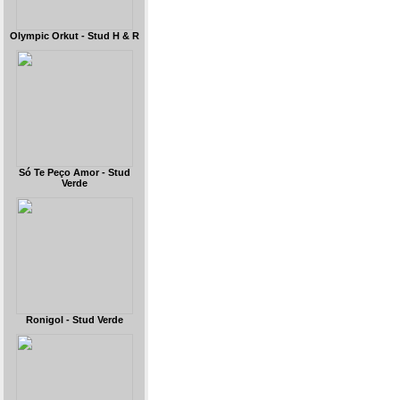
Olympic Orkut - Stud H & R
Só Te Peço Amor - Stud
Verde
Ronigol - Stud Verde