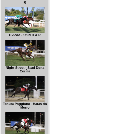
R
Oviedo - Stud H & R
Night Street - Stud Dona
Cecília
Tenuta Poggione - Haras do
Morro