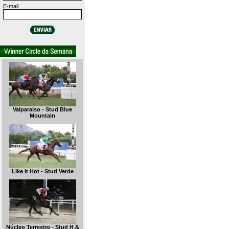
E-mail
Valparaiso - Stud Blue
Mountain
Like It Hot - Stud Verde
Núcleo Terrestre - Stud H &