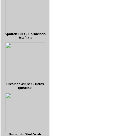
Spartan Lius - Coudelaria
Atafona
Dreamer Winner - Haras
Iposeiras
Ronigol - Stud Verde