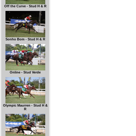
Off the Curve - Stud H & R
Sonho Bom - Stud H & R
Online - Stud Verde
Olympic Maurren - Stud H &
R