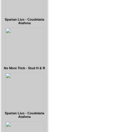
Spartan Lius - Coudelaria
Atafona
No More Trick - Stud H & R
Spartan Lius - Coudelaria
Atafona