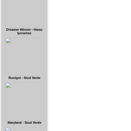
Dreamer Winner - Haras
Iposeiras
Ronigol - Stud Verde
Maryland - Stud Verde