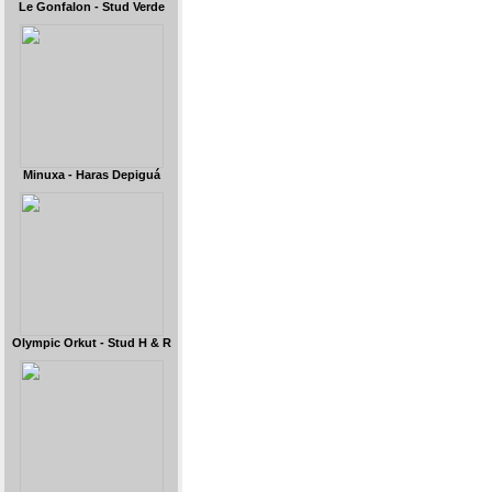
Le Gonfalon - Stud Verde
Minuxa - Haras Depiguá
Olympic Orkut - Stud H & R