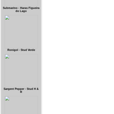
Submarino - Haras Figueira
do Lago
Ronigol - Stud Verde
Sargent Pepper - Stud H &
R