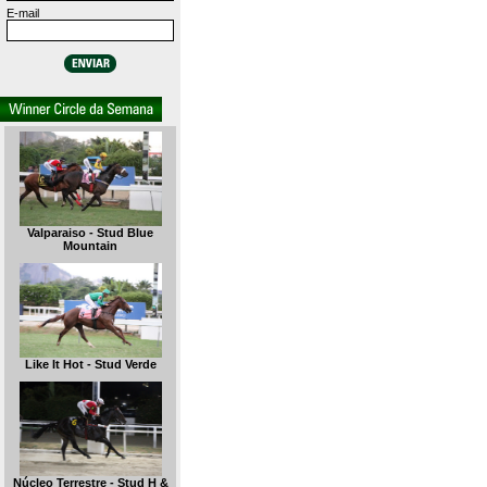
E-mail
Valparaiso - Stud Blue
Mountain
Like It Hot - Stud Verde
Núcleo Terrestre - Stud H &