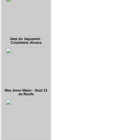
Jeep do Jaguarete -
Coudelaria Jéssica
Meu Amor Maior - Stud 13
de Recife