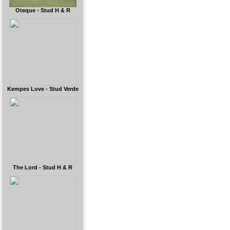
Oteque - Stud H & R
Kempes Love - Stud Verde
The Lord - Stud H & R