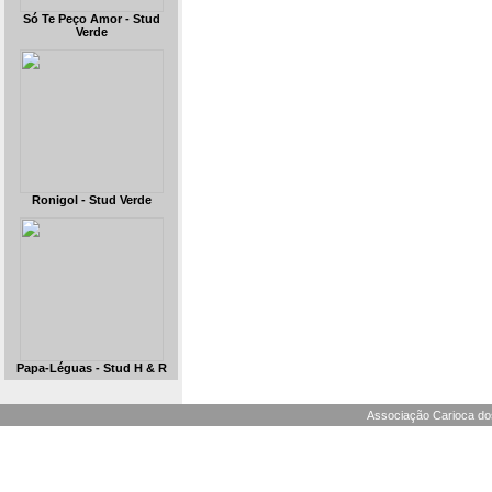
Só Te Peço Amor - Stud
Verde
Ronigol - Stud Verde
Papa-Léguas - Stud H & R
Associação Carioca dos