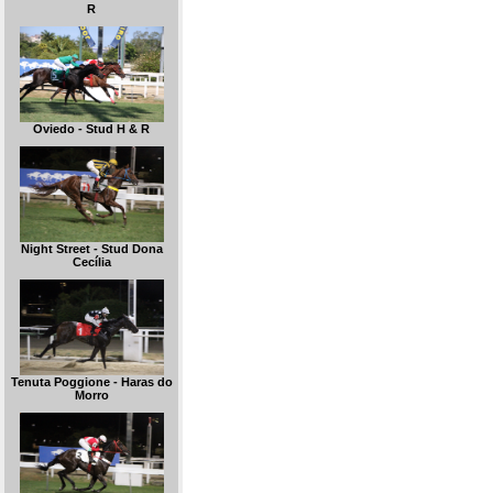
R
Oviedo - Stud H & R
Night Street - Stud Dona
Cecília
Tenuta Poggione - Haras do
Morro