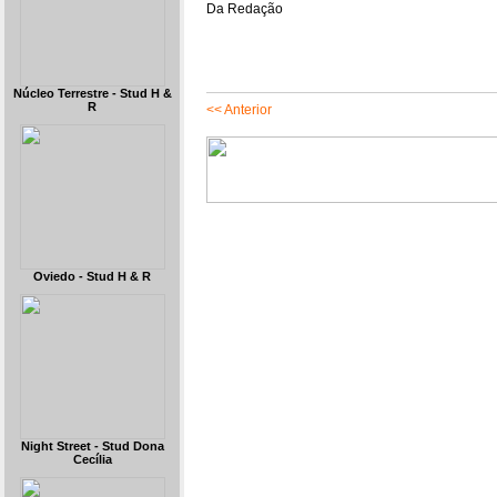
Da Redação
Núcleo Terrestre - Stud H &
R
<< Anterior
Oviedo - Stud H & R
Night Street - Stud Dona
Cecília