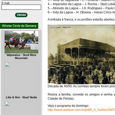
3 – Jeep do Jaguarete – L. Fonseca – Juares R
E-mail
4 – Imperador da Lagoa – J. Rocha – Stud Lobã
5 – Atrevido da Lagoa – J.A. Rodrigues – Paulo
6 – Indy da Lagoa – H. Oliveira – Haras Cinco I
A entrada é franca, e os portões estarão abertos 
Valparaiso - Stud Blue
Mountain
Década de 40/50. As corridas sempre foram pre
Reúna a família, convide os amigos e venha 
Like It Hot - Stud Verde
Cidade de Pelotas.
Veja o programa de domingo:
http://www.raialeve.com.br/pdf/6_A_6a46a10b0