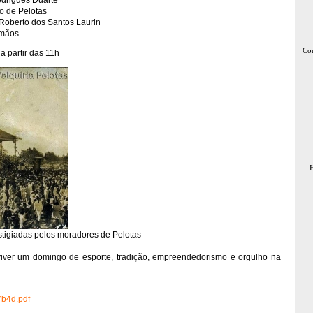
odrigues Duarte
o de Pelotas
 Roberto dos Santos Laurin
rmãos
Cou
a partir das 11h
H
stigiadas pelos moradores de Pelotas
viver um domingo de esporte, tradição, empreendedorismo e orgulho na
7b4d.pdf