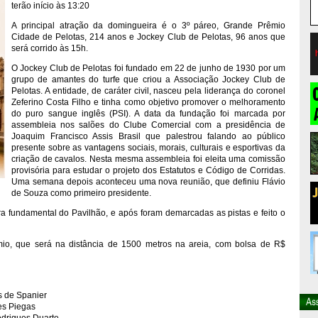
terão início às 13:20
A principal atração da domingueira é o 3º páreo, Grande Prêmio
Cidade de Pelotas, 214 anos e Jockey Club de Pelotas, 96 anos que
será corrido às 15h.
O Jockey Club de Pelotas foi fundado em 22 de junho de 1930 por um
grupo de amantes do turfe que criou a Associação Jockey Club de
Pelotas. A entidade, de caráter civil, nasceu pela liderança do coronel
Zeferino Costa Filho e tinha como objetivo promover o melhoramento
do puro sangue inglês (PSI). A data da fundação foi marcada por
assembleia nos salões do Clube Comercial com a presidência de
Joaquim Francisco Assis Brasil que palestrou falando ao público
presente sobre as vantagens sociais, morais, culturais e esportivas da
criação de cavalos. Nesta mesma assembleia foi eleita uma comissão
provisória para estudar o projeto dos Estatutos e Código de Corridas.
Uma semana depois aconteceu uma nova reunião, que definiu Flávio
de Souza como primeiro presidente.
a fundamental do Pavilhão, e após foram demarcadas as pistas e feito o
mio, que será na distância de 1500 metros na areia, com bolsa de R$
s de Spanier
es Piegas