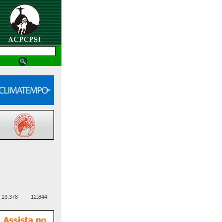
13.378
12.844