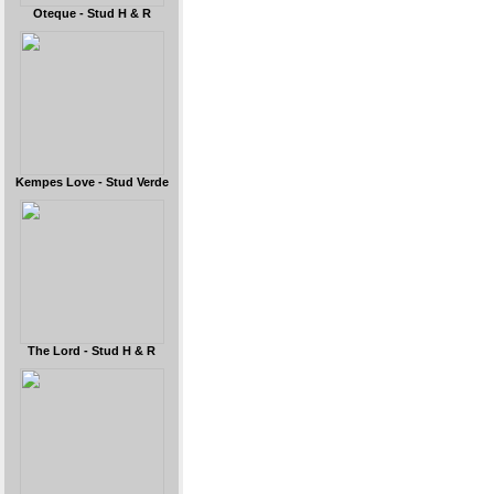
Oteque - Stud H & R
Kempes Love - Stud Verde
The Lord - Stud H & R