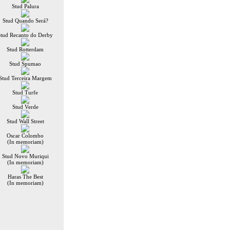
Stud Palura
Stud Quando Será?
Stud Recanto do Derby
Stud Rotterdam
Stud Spumao
Stud Terceira Margem
Stud Turfe
Stud Verde
Stud Wall Street
Oscar Colombo
(In memoriam)
Stud Novo Muriqui
(In memoriam)
Haras The Best
(In memoriam)