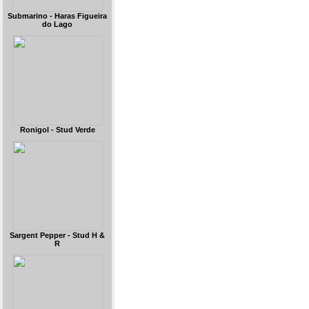
Submarino - Haras Figueira
do Lago
Ronigol - Stud Verde
Sargent Pepper - Stud H &
R