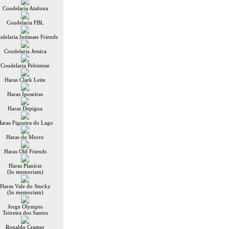
Coudelaria Atafona
Coudelaria FBL
delaria Intimate Friends
Coudelaria Jessica
Coudelaria Pelotense
Haras Clark Leite
Haras Iposeiras
Haras Depigua
aras Figueira do Lago
Haras do Morro
Haras Old Friends
Haras Planície
(In memoriam)
Haras Vale do Stucky
(In memoriam)
Jorge Olympio
Teixeira dos Santos
Ronaldo Cramer