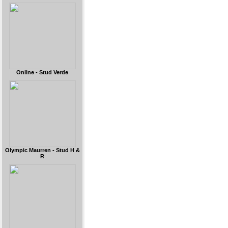
Online - Stud Verde
Olympic Maurren - Stud H &
R