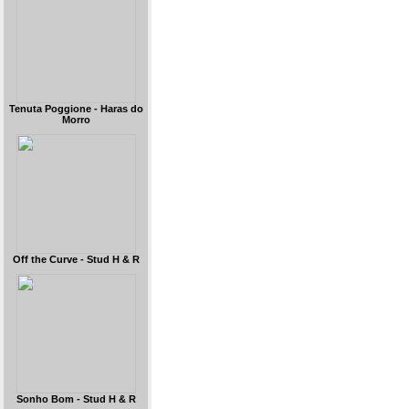
Tenuta Poggione - Haras do
Morro
Off the Curve - Stud H & R
Sonho Bom - Stud H & R