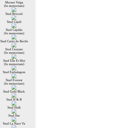
Moraes Veiga
(In memoriam)
Stud Brocoió
Stud Cajuli
Stud Capitão
(In memoriam)
Stud Cariri do Recife
Stud Cezzane
(In memoriam)
Stud Elle Et Moi
(In memoriam)
Stud Embalagem
Stud Everest
(In memoriam)
Stud Gold Black
Stud H & R
Stud Hulk
Stud Ilse
Stud La Nave Va