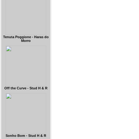
Tenuta Poggione - Haras do
Morro
Off the Curve - Stud H & R
Sonho Bom - Stud H & R