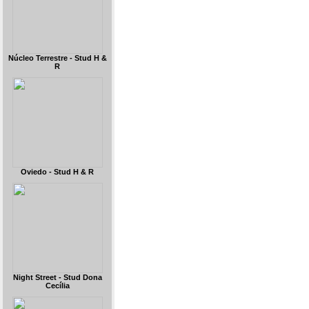
Núcleo Terrestre - Stud H &
R
Oviedo - Stud H & R
Night Street - Stud Dona
Cecília