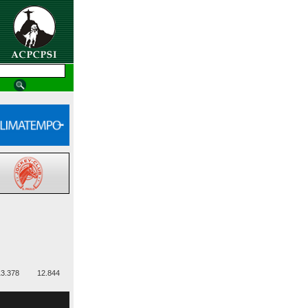
3.378
12.844