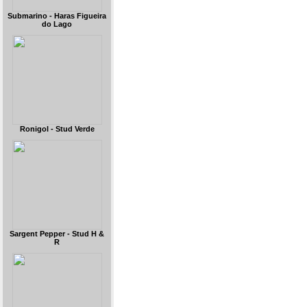
Submarino - Haras Figueira
do Lago
Ronigol - Stud Verde
Sargent Pepper - Stud H &
R