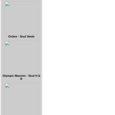
Online - Stud Verde
Olympic Maurren - Stud H &
R