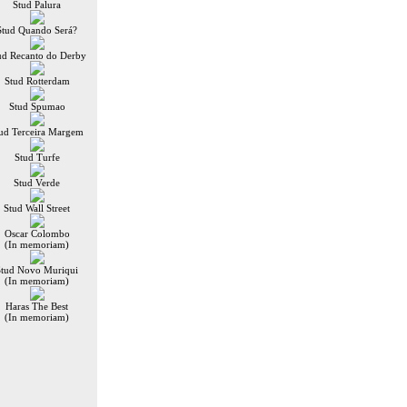
Stud Palura
Stud Quando Será?
ud Recanto do Derby
Stud Rotterdam
Stud Spumao
ud Terceira Margem
Stud Turfe
Stud Verde
Stud Wall Street
Oscar Colombo
(In memoriam)
Stud Novo Muriqui
(In memoriam)
Haras The Best
(In memoriam)