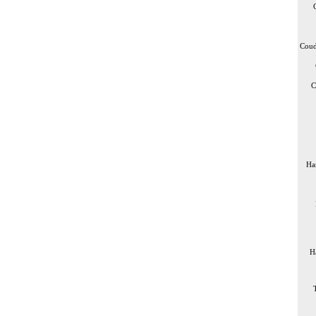
Coud
C
Ha
H