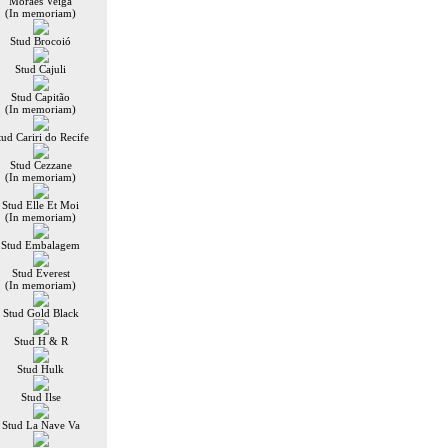
Moraes Veiga
(In memoriam)
Stud Brocoió
Stud Cajuli
Stud Capitão
(In memoriam)
tud Cariri do Recife
Stud Cezzane
(In memoriam)
Stud Elle Et Moi
(In memoriam)
Stud Embalagem
Stud Everest
(In memoriam)
Stud Gold Black
Stud H & R
Stud Hulk
Stud Ilse
Stud La Nave Va