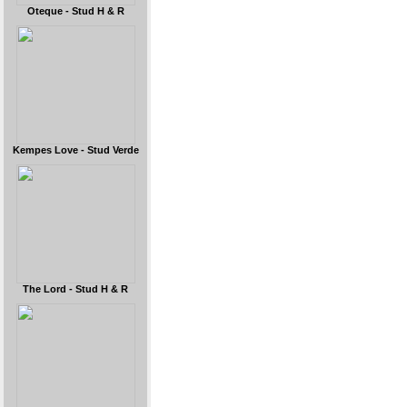
Oteque - Stud H & R
Kempes Love - Stud Verde
The Lord - Stud H & R