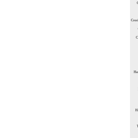
Coud
C
Ha
H