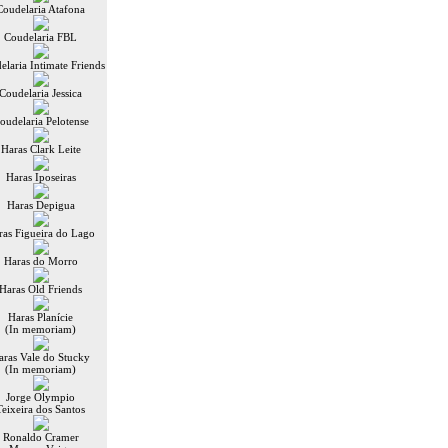
Coudelaria Atafona
Coudelaria FBL
elaria Intimate Friends
Coudelaria Jessica
oudelaria Pelotense
Haras Clark Leite
Haras Iposeiras
Haras Depigua
ras Figueira do Lago
Haras do Morro
Haras Old Friends
Haras Planície
(In memoriam)
aras Vale do Stucky
(In memoriam)
Jorge Olympio
Teixeira dos Santos
Ronaldo Cramer