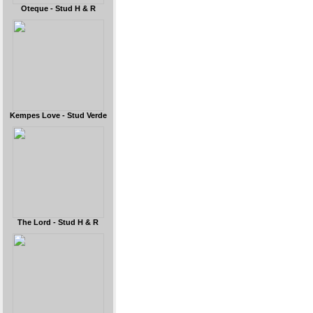
Oteque - Stud H & R
Kempes Love - Stud Verde
The Lord - Stud H & R