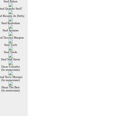
Stud Palura
Stud Quando Será?
ud Recanto do Derby
Stud Rotterdam
Stud Spumao
ud Terceira Margem
Stud Turfe
Stud Verde
Stud Wall Street
Oscar Colombo
(In memoriam)
Stud Novo Muriqui
(In memoriam)
Haras The Best
(In memoriam)