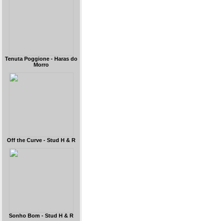
Tenuta Poggione - Haras do
Morro
Off the Curve - Stud H & R
Sonho Bom - Stud H & R