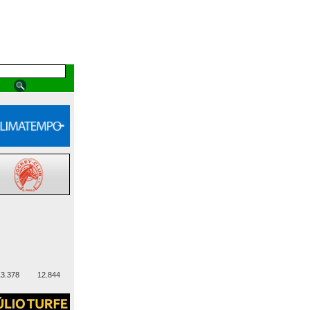
3.378
12.844