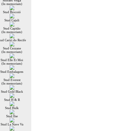
Moraes Veiga
(In memoriam)
Stud Brocoió
Stud Cajuli
Stud Capitão
(In memoriam)
tud Cariri do Recife
Stud Cezzane
(In memoriam)
Stud Elle Et Moi
(In memoriam)
Stud Embalagem
Stud Everest
(In memoriam)
Stud Gold Black
Stud H & R
Stud Hulk
Stud Ilse
Stud La Nave Va