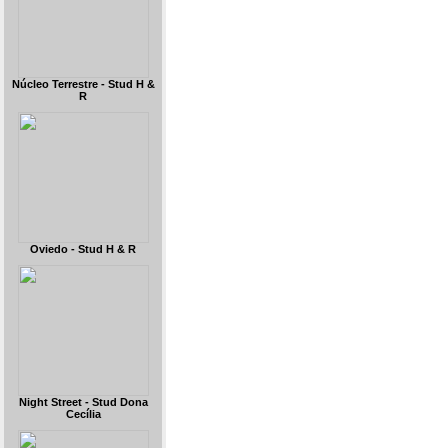
Núcleo Terrestre - Stud H &
R
Oviedo - Stud H & R
Night Street - Stud Dona
Cecília