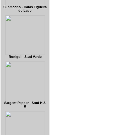
Submarino - Haras Figueira
do Lago
Ronigol - Stud Verde
Sargent Pepper - Stud H &
R