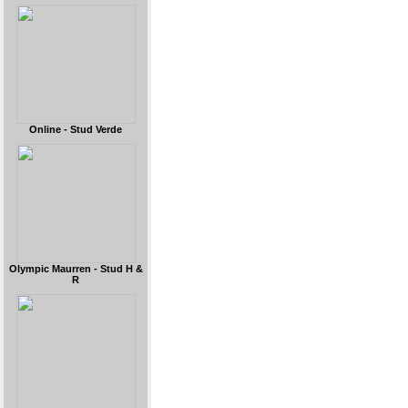
Online - Stud Verde
Olympic Maurren - Stud H &
R