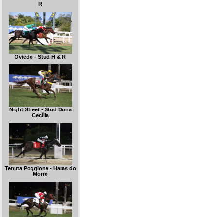
R
Oviedo - Stud H & R
Night Street - Stud Dona
Cecília
Tenuta Poggione - Haras do
Morro