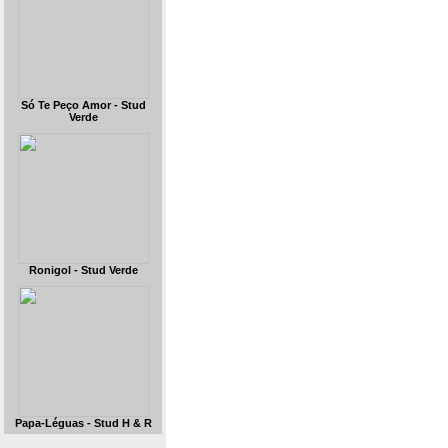
Só Te Peço Amor - Stud
Verde
Ronigol - Stud Verde
Papa-Léguas - Stud H & R