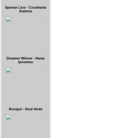
Spartan Lius - Coudelaria
Atafona
Dreamer Winner - Haras
Iposeiras
Ronigol - Stud Verde