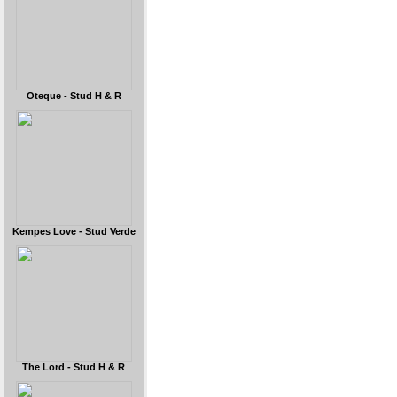
Oteque - Stud H & R
Kempes Love - Stud Verde
The Lord - Stud H & R