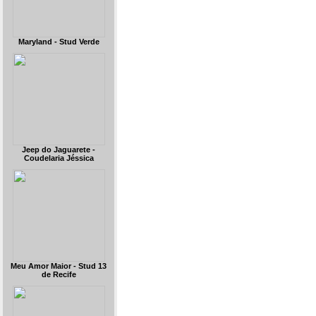
Maryland - Stud Verde
Jeep do Jaguarete -
Coudelaria Jéssica
Meu Amor Maior - Stud 13
de Recife