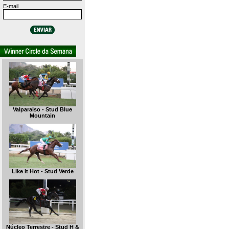
E-mail
Valparaiso - Stud Blue
Mountain
Like It Hot - Stud Verde
Núcleo Terrestre - Stud H &