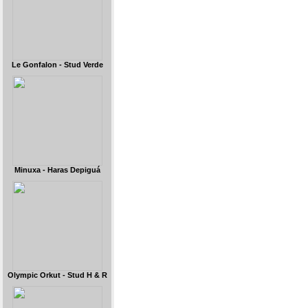
Le Gonfalon - Stud Verde
Minuxa - Haras Depiguá
Olympic Orkut - Stud H & R