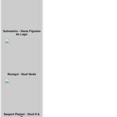
Submarino - Haras Figueira
do Lago
Ronigol - Stud Verde
Sargent Pepper - Stud H &