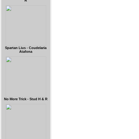
R
Spartan Lius - Coudelaria
Atafona
No More Trick - Stud H & R