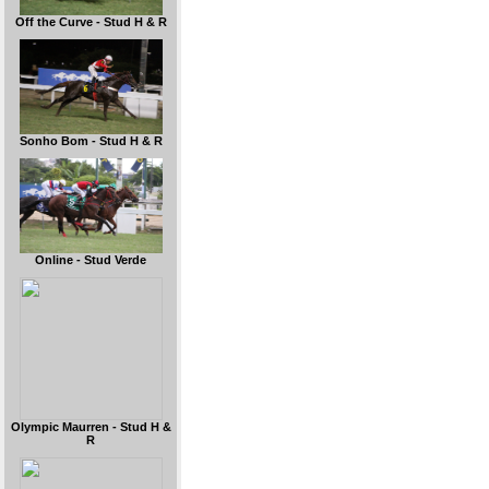
Off the Curve - Stud H & R
Sonho Bom - Stud H & R
Online - Stud Verde
Olympic Maurren - Stud H &
R