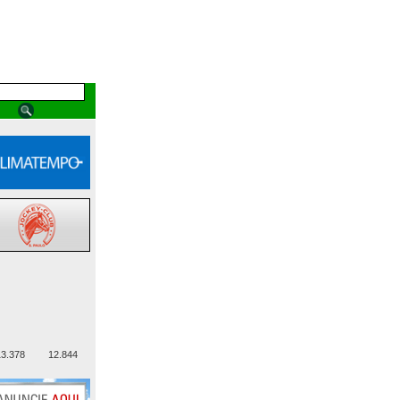
3.378
12.844