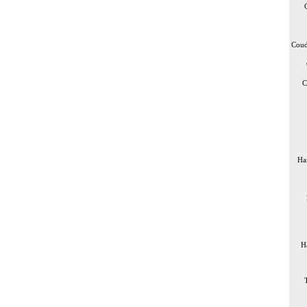
Coud
C
Ha
H