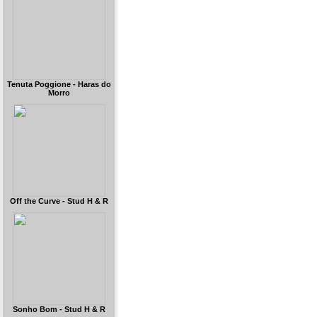
Tenuta Poggione - Haras do
Morro
Off the Curve - Stud H & R
Sonho Bom - Stud H & R