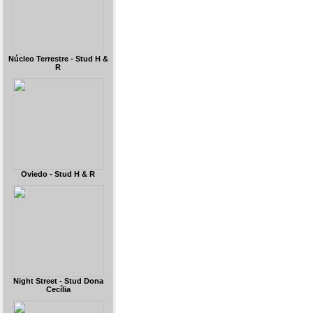
Núcleo Terrestre - Stud H &
R
Oviedo - Stud H & R
Night Street - Stud Dona
Cecília