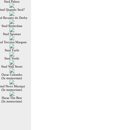
Stud Palura
Stud Quando Será?
ud Recanto do Derby
Stud Rotterdam
Stud Spumao
ud Terceira Margem
Stud Turfe
Stud Verde
Stud Wall Street
Oscar Colombo
(In memoriam)
Stud Novo Muriqui
(In memoriam)
Haras The Best
(In memoriam)