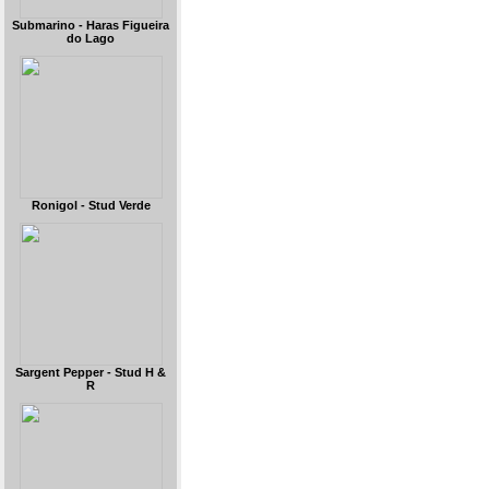
Submarino - Haras Figueira
do Lago
Ronigol - Stud Verde
Sargent Pepper - Stud H &
R