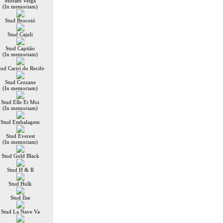
Moraes Veiga
(In memoriam)
Stud Brocoió
Stud Cajuli
Stud Capitão
(In memoriam)
tud Cariri do Recife
Stud Cezzane
(In memoriam)
Stud Elle Et Moi
(In memoriam)
Stud Embalagem
Stud Everest
(In memoriam)
Stud Gold Black
Stud H & R
Stud Hulk
Stud Ilse
Stud La Nave Va