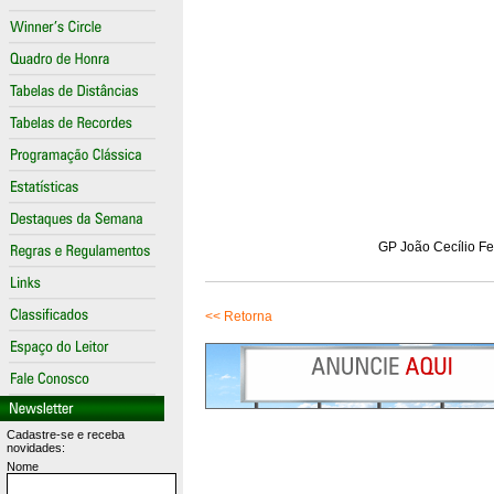
GP João Cecílio Fe
<< Retorna
Cadastre-se e receba
novidades:
Nome