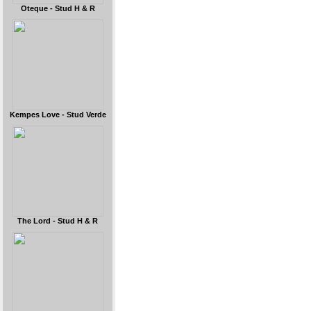
Oteque - Stud H & R
Kempes Love - Stud Verde
The Lord - Stud H & R