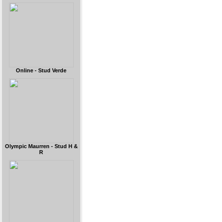
Online - Stud Verde
Olympic Maurren - Stud H &
R