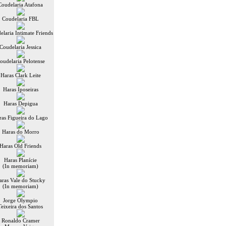
Coudelaria Atafona
Coudelaria FBL
elaria Intimate Friends
Coudelaria Jessica
oudelaria Pelotense
Haras Clark Leite
Haras Iposeiras
Haras Depigua
ras Figueira do Lago
Haras do Morro
Haras Old Friends
Haras Planície
(In memoriam)
aras Vale do Stucky
(In memoriam)
Jorge Olympio
Teixeira dos Santos
Ronaldo Cramer