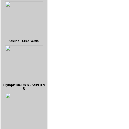
Online - Stud Verde
Olympic Maurren - Stud H &
R