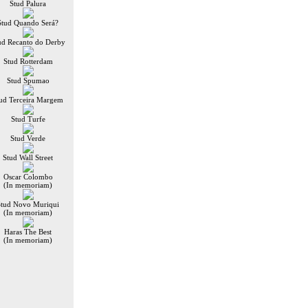
Stud Palura
Stud Quando Será?
ud Recanto do Derby
Stud Rotterdam
Stud Spumao
ud Terceira Margem
Stud Turfe
Stud Verde
Stud Wall Street
Oscar Colombo
(In memoriam)
Stud Novo Muriqui
(In memoriam)
Haras The Best
(In memoriam)