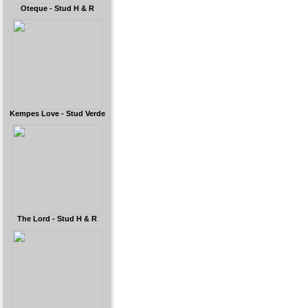
Oteque - Stud H & R
Kempes Love - Stud Verde
The Lord - Stud H & R