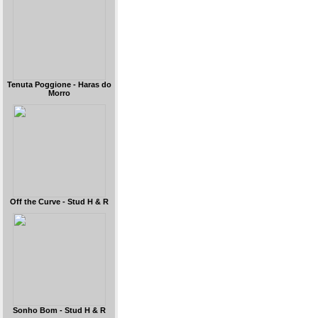
Tenuta Poggione - Haras do
Morro
Off the Curve - Stud H & R
Sonho Bom - Stud H & R