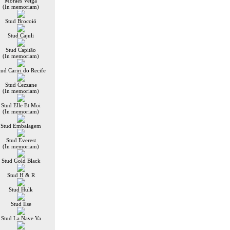
Moraes Veiga
(In memoriam)
Stud Brocoió
Stud Cajuli
Stud Capitão
(In memoriam)
tud Cariri do Recife
Stud Cezzane
(In memoriam)
Stud Elle Et Moi
(In memoriam)
Stud Embalagem
Stud Everest
(In memoriam)
Stud Gold Black
Stud H & R
Stud Hulk
Stud Ilse
Stud La Nave Va