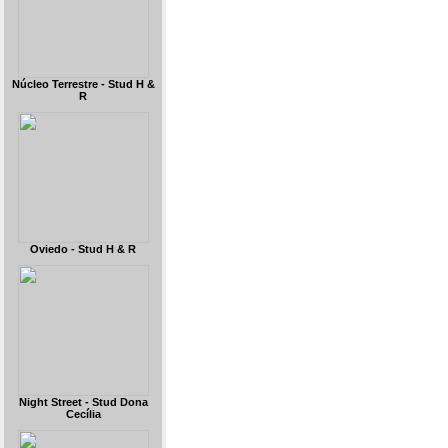
Núcleo Terrestre - Stud H &
R
Oviedo - Stud H & R
Night Street - Stud Dona
Cecília