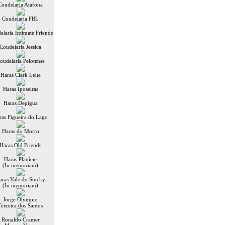
Coudelaria Atafona
Coudelaria FBL
elaria Intimate Friends
Coudelaria Jessica
oudelaria Pelotense
Haras Clark Leite
Haras Iposeiras
Haras Depigua
ras Figueira do Lago
Haras do Morro
Haras Old Friends
Haras Planície
(In memoriam)
aras Vale do Stucky
(In memoriam)
Jorge Olympio
Teixeira dos Santos
Ronaldo Cramer