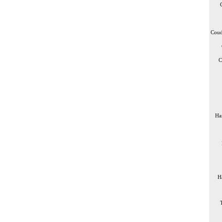
Coud
C
Ha
H