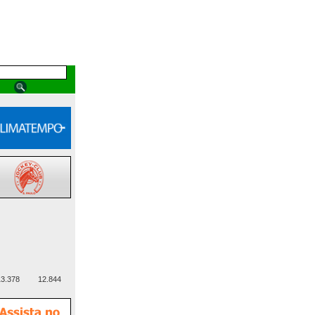
3.378
12.844