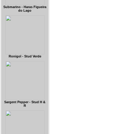
Submarino - Haras Figueira
do Lago
Ronigol - Stud Verde
Sargent Pepper - Stud H &
R