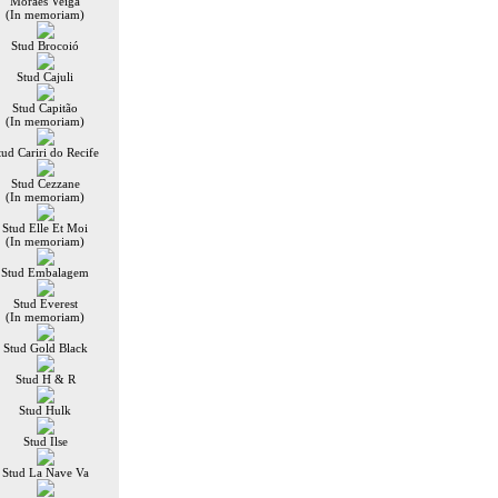
Moraes Veiga
(In memoriam)
Stud Brocoió
Stud Cajuli
Stud Capitão
(In memoriam)
tud Cariri do Recife
Stud Cezzane
(In memoriam)
Stud Elle Et Moi
(In memoriam)
Stud Embalagem
Stud Everest
(In memoriam)
Stud Gold Black
Stud H & R
Stud Hulk
Stud Ilse
Stud La Nave Va