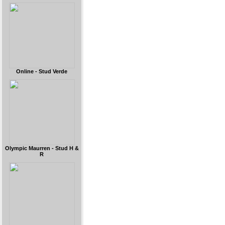
Online - Stud Verde
Olympic Maurren - Stud H &
R