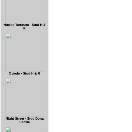
Núcleo Terrestre - Stud H &
R
Oviedo - Stud H & R
Night Street - Stud Dona
Cecília