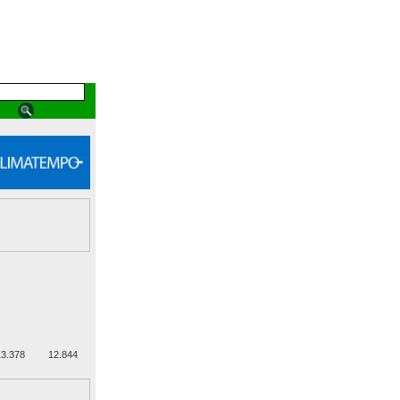
3.378
12.844