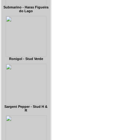
Submarino - Haras Figueira
do Lago
Ronigol - Stud Verde
Sargent Pepper - Stud H &
R