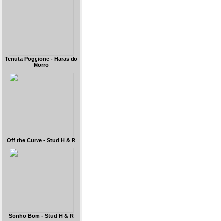
Tenuta Poggione - Haras do
Morro
Off the Curve - Stud H & R
Sonho Bom - Stud H & R