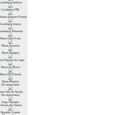
Coudelaria Atafona
Coudelaria FBL
elaria Intimate Friends
Coudelaria Jessica
oudelaria Pelotense
Haras Clark Leite
Haras Iposeiras
Haras Depigua
ras Figueira do Lago
Haras do Morro
Haras Old Friends
Haras Planície
(In memoriam)
aras Vale do Stucky
(In memoriam)
Jorge Olympio
Teixeira dos Santos
Ronaldo Cramer