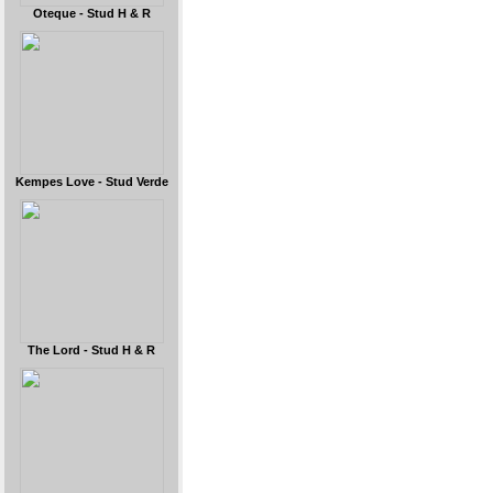
Oteque - Stud H & R
Kempes Love - Stud Verde
The Lord - Stud H & R