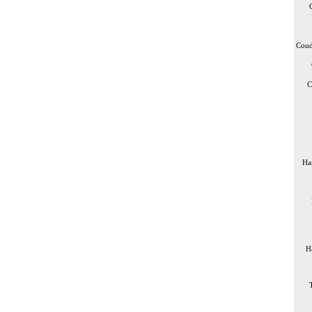
Coud
C
Ha
H