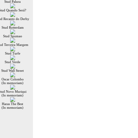
Stud Palura
Stud Quando Será?
ud Recanto do Derby
Stud Rotterdam
Stud Spumao
ud Terceira Margem
Stud Turfe
Stud Verde
Stud Wall Street
Oscar Colombo
(In memoriam)
Stud Novo Muriqui
(In memoriam)
Haras The Best
(In memoriam)