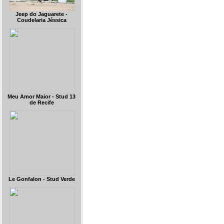
Jeep do Jaguarete -
Coudelaria Jéssica
Meu Amor Maior - Stud 13
de Recife
Le Gonfalon - Stud Verde