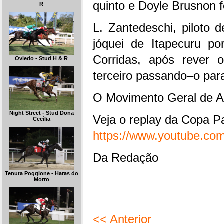
quinto e Doyle Brusnon fo
R
L. Zantedeschi, piloto 
jóquei de Itapecuru po
Corridas, após rever o
Oviedo - Stud H & R
terceiro passando–o para
O Movimento Geral de A
Night Street - Stud Dona
Veja o replay da Copa P
Cecília
https://www.youtube.c
Da Redação
Tenuta Poggione - Haras do
Morro
<< Anterior