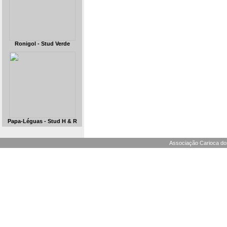
Ronigol - Stud Verde
Papa-Léguas - Stud H & R
Associação Carioca dos