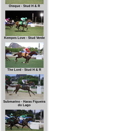
Oteque - Stud H & R
Kempes Love - Stud Verde
The Lord - Stud H & R
Submarino - Haras Figueira
do Lago