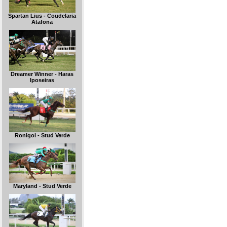
Spartan Lius - Coudelaria
Atafona
Dreamer Winner - Haras
Iposeiras
Ronigol - Stud Verde
Maryland - Stud Verde