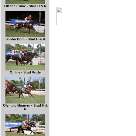
Off the Curve - Stud H & R
Sonho Bom - Stud H & R
Online - Stud Verde
Olympic Maurren - Stud H &
R