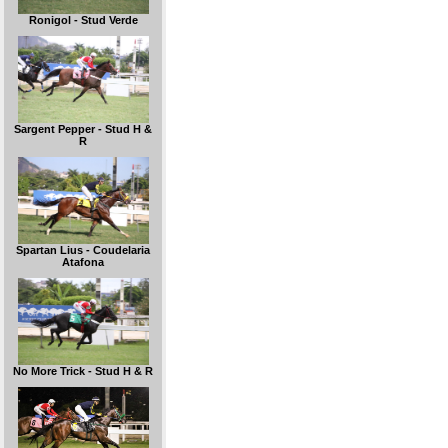
Ronigol - Stud Verde
Sargent Pepper - Stud H &
R
Spartan Lius - Coudelaria
Atafona
No More Trick - Stud H & R