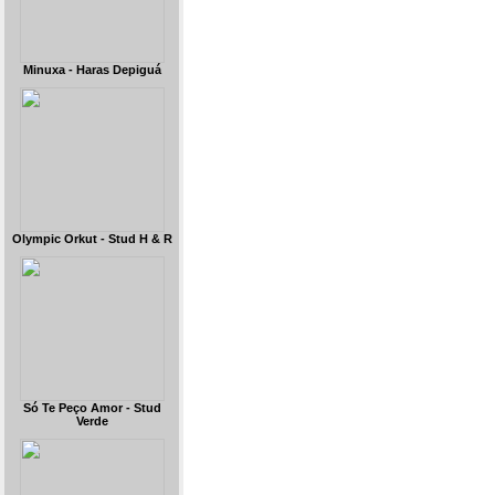
Minuxa - Haras Depiguá
Olympic Orkut - Stud H & R
Só Te Peço Amor - Stud
Verde