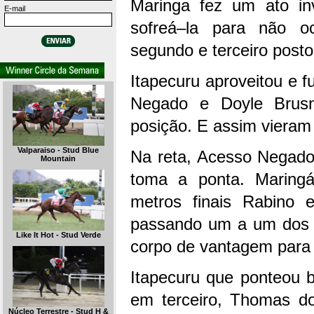
Maringa fez um ato inv
E-mail
sofreá–la para não o
segundo e terceiro posto
Itapecuru aproveitou e 
Negado e Doyle Brusn
posição. E assim vieram 
Valparaiso - Stud Blue
Na reta, Acesso Negado
Mountain
toma a ponta. Maringá
metros finais Rabino 
passando um a um dos 
Like It Hot - Stud Verde
corpo de vantagem para 
Itapecuru que ponteou 
em terceiro, Thomas do
Núcleo Terrestre - Stud H &