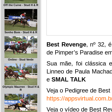
Off the Curve - Stud H & R
Sonho Bom - Stud H & R
Best Revenge
, nº 32, 
de Pimper’s Paradise em 
Online - Stud Verde
Sua mãe, foi clássica 
Linneo de Paula Macha
e
SMAL TALK
Olympic Maurren - Stud H &
Veja o Pedigree de Best
R
https://appsvirtual.com
Veja o vídeo de Best Re