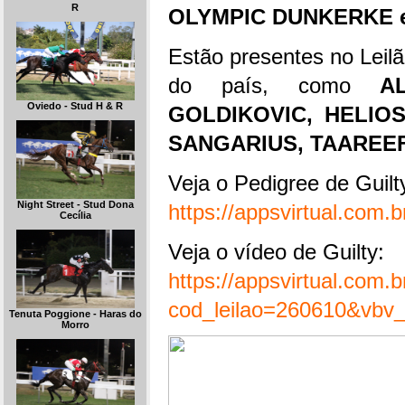
R
OLYMPIC DUNKERKE 
Estão presentes no Leilã
do país, como
A
Oviedo - Stud H & R
GOLDIKOVIC, HELIOS
SANGARIUS, TAAREEF
Veja o Pedigree de Guilt
Night Street - Stud Dona
https://appsvirtual.com
Cecília
Veja o vídeo de Guilty:
https://appsvirtual.com.
cod_leilao=260610&vbv_
Tenuta Poggione - Haras do
Morro