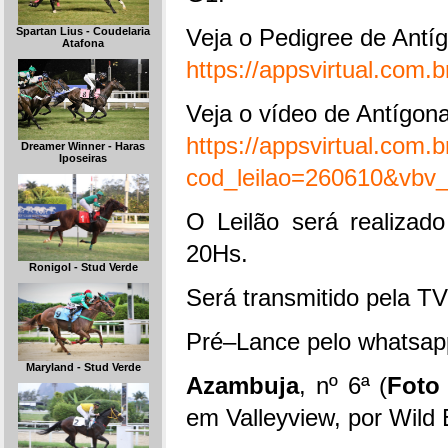
Veja o Pedigree de Antí
Spartan Lius - Coudelaria
Atafona
https://appsvirtual.com
Veja o vídeo de Antígona
https://appsvirtual.com.
Dreamer Winner - Haras
Iposeiras
cod_leilao=260610&vbv_
O Leilão será realizad
20Hs.
Ronigol - Stud Verde
Será transmitido pela TV
Pré–Lance pelo whatsap
Maryland - Stud Verde
Azambuja
, nº 6ª (
Foto
em Valleyview, por Wild 