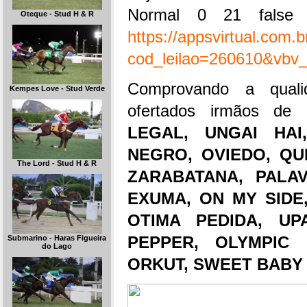
Normal
0
21
false
Oteque - Stud H & R
https://appsvirtual.com.
cod_leilao=260610&vbv_
Comprovando a quali
Kempes Love - Stud Verde
ofertados irmãos de
LEGAL, UNGAI HAI
NEGRO, OVIEDO, QU
The Lord - Stud H & R
ZARABATANA, PALA
EXUMA, ON MY SIDE
OTIMA PEDIDA, UP
PEPPER, OLYMPIC 
Submarino - Haras Figueira
do Lago
ORKUT, SWEET BABY