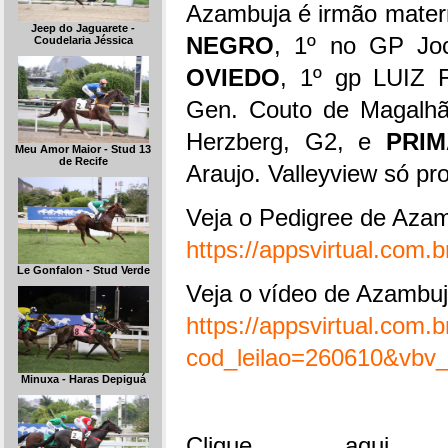
Azambuja é irmão matern
Jeep do Jaguarete -
NEGRO
, 1º no GP Joc
Coudelaria Jéssica
OVIEDO
, 1º gp LUIZ 
Gen. Couto de Magalh
Herzberg, G2, e
PRI
Meu Amor Maior - Stud 13
de Recife
Araujo. Valleyview só pr
Veja o Pedigree de Azam
https://appsvirtual.com
Le Gonfalon - Stud Verde
Veja o vídeo de Azambuj
https://appsvirtual.com.
cod_leilao=260610&vbv_
Minuxa - Haras Depiguá
Clique aqu