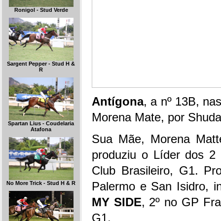
Ronigol - Stud Verde
Sargent Pepper - Stud H &
R
Antígona
, a nº 13B, na
Morena Mate, por Shudan
Spartan Lius - Coudelaria
Atafona
Sua Mãe, Morena Matte
produziu o Líder dos 
Club Brasileiro, G1. Pr
Palermo e San Isidro, 
No More Trick - Stud H & R
MY SIDE
, 2º no GP Fr
G1.