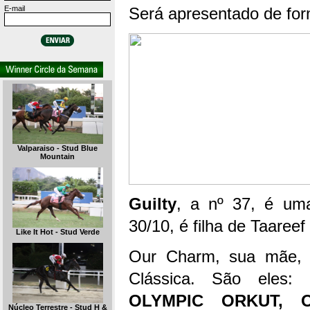
E-mail
Será apresentado de form
Valparaiso - Stud Blue
Mountain
Guilty
, a nº 37, é uma
30/10, é filha de Taare
Like It Hot - Stud Verde
Our Charm, sua mãe, p
Clássica. São eles:
OLYMPIC ORKUT, O
Núcleo Terrestre - Stud H &