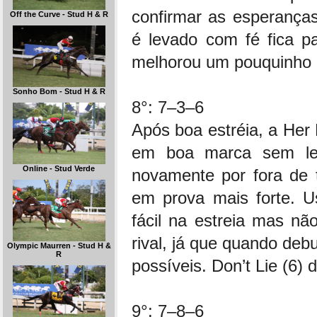
confirmar as esperança
Off the Curve - Stud H & R
é levado com fé fica pa
melhorou um pouquinho n
Sonho Bom - Stud H & R
8°: 7–3–6
Após boa estréia, a Her 
em boa marca sem lev
Online - Stud Verde
novamente por fora de 
em prova mais forte. U
fácil na estreia mas n
rival, já que quando de
Olympic Maurren - Stud H &
R
possíveis. Don’t Lie (6) 
9°: 7–8–6