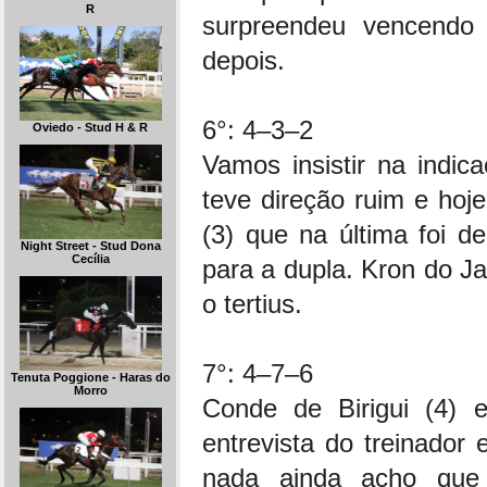
R
surpreendeu vencendo
depois.
6°: 4–3–2
Oviedo - Stud H & R
Vamos insistir na indi
teve direção ruim e ho
(3) que na última foi de
Night Street - Stud Dona
Cecília
para a dupla. Kron do J
o tertius.
7°: 4–7–6
Tenuta Poggione - Haras do
Morro
Conde de Birigui (4) 
entrevista do treinador
nada ainda acho que 