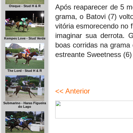
Após reaparecer de 5 m
Oteque - Stud H & R
grama, o Batovi (7) vol
vitória esmorecendo no fi
imaginar sua derrota. 
Kempes Love - Stud Verde
boas corridas na grama 
estreante Sweetness (6) é
The Lord - Stud H & R
<< Anterior
Submarino - Haras Figueira
do Lago