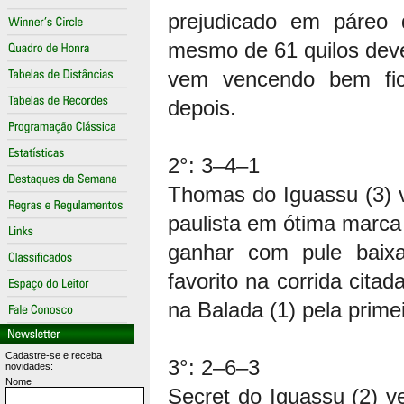
prejudicado em páreo
mesmo de 61 quilos deve 
vem vencendo bem fic
depois.
2°: 3–4–1
Thomas do Iguassu (3) 
paulista em ótima marc
ganhar com pule baixa
favorito na corrida cita
na Balada (1) pela primei
Cadastre-se e receba
3°: 2–6–3
novidades:
Nome
Secret do Iguassu (2) ve