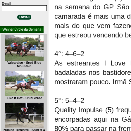
E-mail
na semana do GP São 
camarada é mais uma da
mais do que vem fazend
que estreou vencendo be
4°: 4–6–2
As estreantes I Love
Valparaiso - Stud Blue
Mountain
badaladas nos bastidore
mostraram pouco. Irmã Su
Like It Hot - Stud Verde
5°: 5–4–2
Quality Impulse (5) fr
encorpadas aqui na Gáv
80% para passar na frent
Núcleo Terrestre - Stud H &