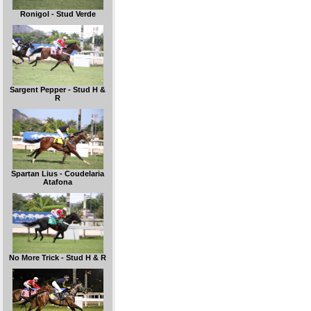
Ronigol - Stud Verde
Sargent Pepper - Stud H &
R
Spartan Lius - Coudelaria
Atafona
No More Trick - Stud H & R