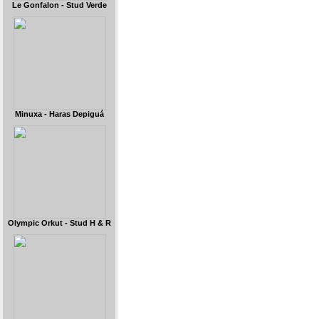
Le Gonfalon - Stud Verde
Minuxa - Haras Depiguá
Olympic Orkut - Stud H & R