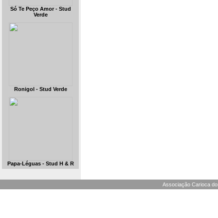
Só Te Peço Amor - Stud
Verde
Ronigol - Stud Verde
Papa-Léguas - Stud H & R
Associação Carioca dos