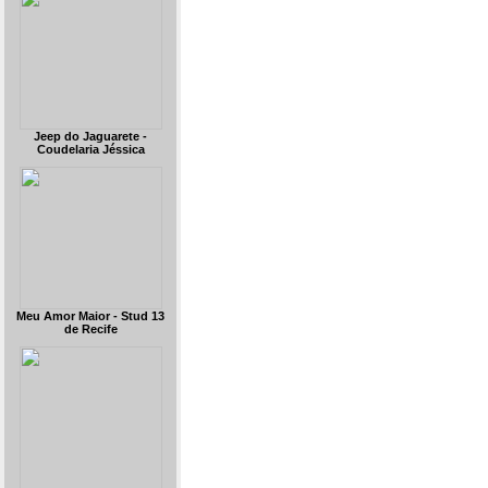
Jeep do Jaguarete -
Coudelaria Jéssica
Meu Amor Maior - Stud 13
de Recife