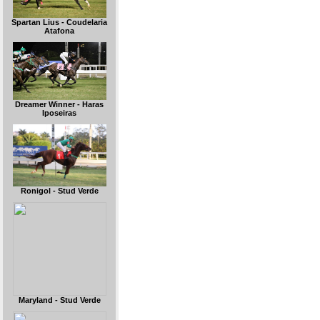
Spartan Lius - Coudelaria
Atafona
Dreamer Winner - Haras
Iposeiras
Ronigol - Stud Verde
Maryland - Stud Verde