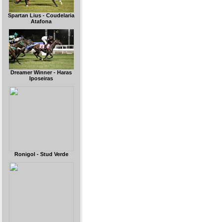
Spartan Lius - Coudelaria
Atafona
Dreamer Winner - Haras
Iposeiras
Ronigol - Stud Verde