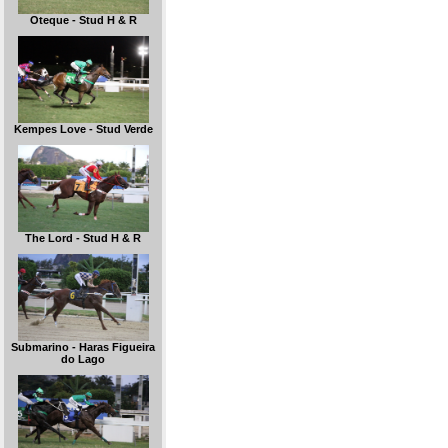
Oteque - Stud H & R
Kempes Love - Stud Verde
The Lord - Stud H & R
Submarino - Haras Figueira
do Lago