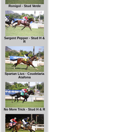
Ronigol - Stud Verde
Sargent Pepper - Stud H &
R
Spartan Lius - Coudelaria
Atafona
No More Trick - Stud H & R