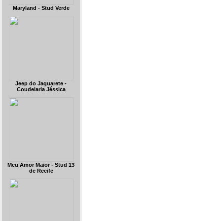
Maryland - Stud Verde
Jeep do Jaguarete -
Coudelaria Jéssica
Meu Amor Maior - Stud 13
de Recife