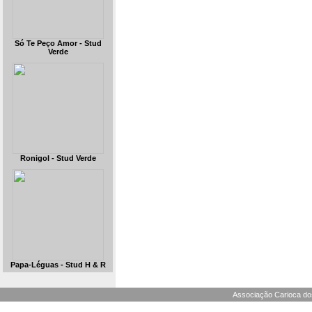
Só Te Peço Amor - Stud
Verde
Ronigol - Stud Verde
Papa-Léguas - Stud H & R
Associação Carioca dos