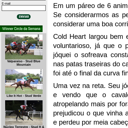
E-mail
Em um páreo de 6 animai
Se considerarmos as pe
considerar uma boa corr
Cold Heart largou bem e
voluntarioso, já que o 
jóquei o sofreava cons
Valparaiso - Stud Blue
nas patas traseiras do c
Mountain
foi até o final da curva fin
Uma vez na reta. Seu jó
e vendo que o caval
Like It Hot - Stud Verde
atropelando mais por for
prejudicou o que vinha a
e perdeu por meia cabeç
Núcleo Terrestre - Stud H &