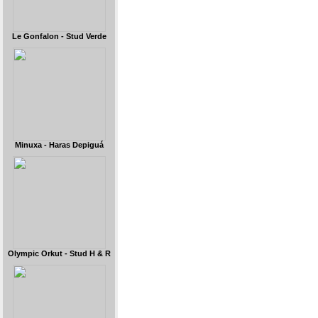
Le Gonfalon - Stud Verde
Minuxa - Haras Depiguá
Olympic Orkut - Stud H & R