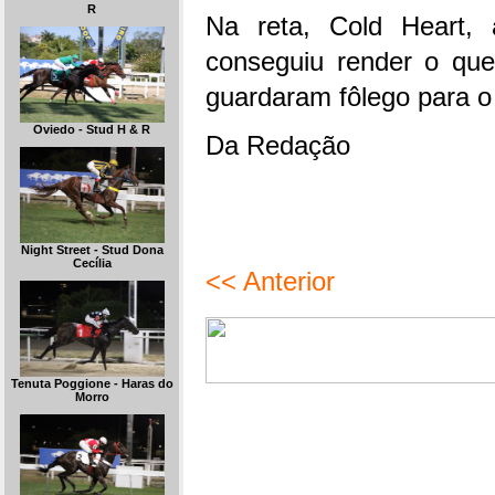
R
Na reta, Cold Heart, 
conseguiu render o que
guardaram fôlego para o s
Oviedo - Stud H & R
Da Redação
Night Street - Stud Dona
Cecília
<< Anterior
Tenuta Poggione - Haras do
Morro