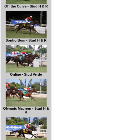
Off the Curve - Stud H & R
Sonho Bom - Stud H & R
Online - Stud Verde
Olympic Maurren - Stud H &
R