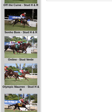
Off the Curve - Stud H & R
Sonho Bom - Stud H & R
Online - Stud Verde
Olympic Maurren - Stud H &
R