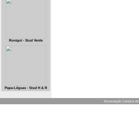
Ronigol - Stud Verde
Papa-Léguas - Stud H & R
Associação Carioca dos