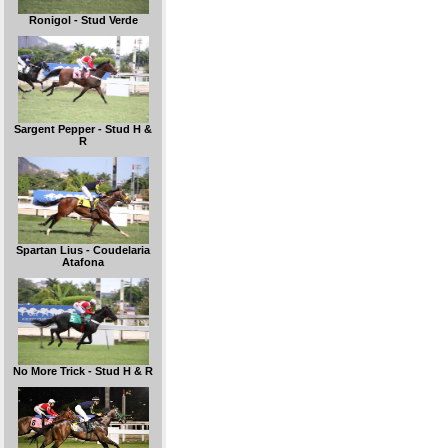
Ronigol - Stud Verde
Sargent Pepper - Stud H &
R
Spartan Lius - Coudelaria
Atafona
No More Trick - Stud H & R