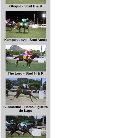
Oteque - Stud H & R
Kempes Love - Stud Verde
The Lord - Stud H & R
Submarino - Haras Figueira
do Lago