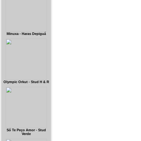
Minuxa - Haras Depiguá
Olympic Orkut - Stud H & R
Só Te Peço Amor - Stud
Verde