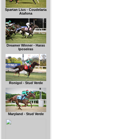
Spartan Lius - Coudelaria
Atafona
Dreamer Winner - Haras
Iposeiras
Ronigol - Stud Verde
Maryland - Stud Verde