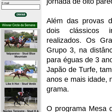
jornada de oito pár
E-mail
Além das provas de
dois clássicos 
realizados. Os Gr
Grupo 3, na distân
Valparaiso - Stud Blue
Mountain
para éguas de 3 an
Japão de Turfe, ta
anos e mais idade, 
Like It Hot - Stud Verde
grama.
O programa Mesa d
Núcleo Terrestre - Stud H &