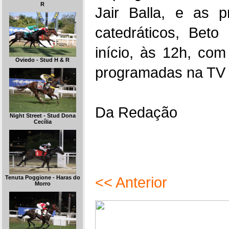
R
Jair Balla, e as p
catedráticos, Beto
início, às 12h, co
Oviedo - Stud H & R
programadas na TV 
Da Redação
Night Street - Stud Dona
Cecília
<< Anterior
Tenuta Poggione - Haras do
Morro