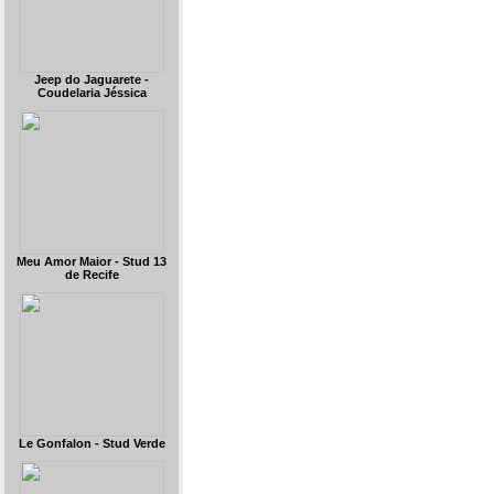
Jeep do Jaguarete -
Coudelaria Jéssica
Meu Amor Maior - Stud 13
de Recife
Le Gonfalon - Stud Verde