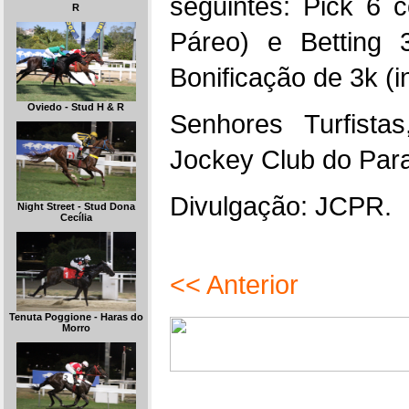
seguintes: Pick 6 c
R
Páreo) e Betting
Bonificação de 3k (in
Oviedo - Stud H & R
Senhores Turfista
Jockey Club do Par
Divulgação: JCPR.
Night Street - Stud Dona
Cecília
<< Anterior
Tenuta Poggione - Haras do
Morro