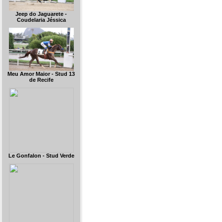
Jeep do Jaguarete -
Coudelaria Jéssica
Meu Amor Maior - Stud 13
de Recife
Le Gonfalon - Stud Verde