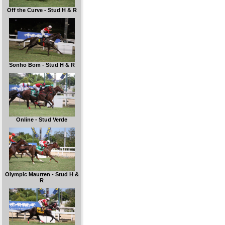
Off the Curve - Stud H & R
Sonho Bom - Stud H & R
Online - Stud Verde
Olympic Maurren - Stud H &
R