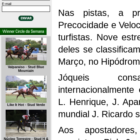
E-mail
Nas pistas, a p
Precocidade e Veloc
turfistas. Nove est
deles se classificam
Março, no Hipódrom
Valparaiso - Stud Blue
Mountain
Jóqueis con
internacionalmente 
L. Henrique, J. Apa
Like It Hot - Stud Verde
mundial J. Ricardo 
Aos apostadore
Núcleo Terrestre - Stud H &