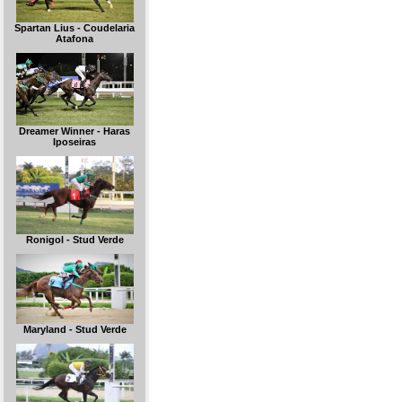
Spartan Lius - Coudelaria
Atafona
Dreamer Winner - Haras
Iposeiras
Ronigol - Stud Verde
Maryland - Stud Verde