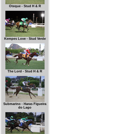
Oteque - Stud H & R
Kempes Love - Stud Verde
The Lord - Stud H & R
Submarino - Haras Figueira
do Lago