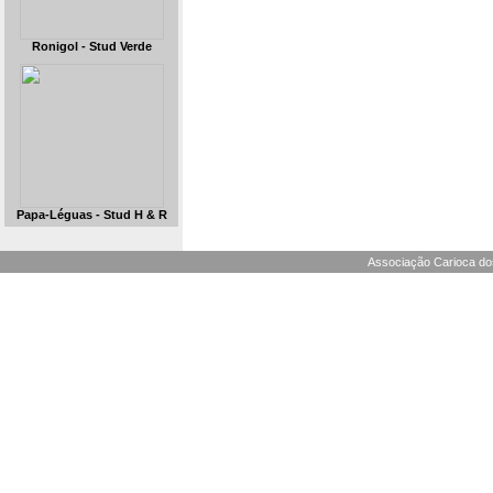
Ronigol - Stud Verde
Papa-Léguas - Stud H & R
Associação Carioca dos