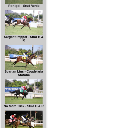
Ronigol - Stud Verde
Sargent Pepper - Stud H &
R
Spartan Lius - Coudelaria
Atafona
No More Trick - Stud H & R