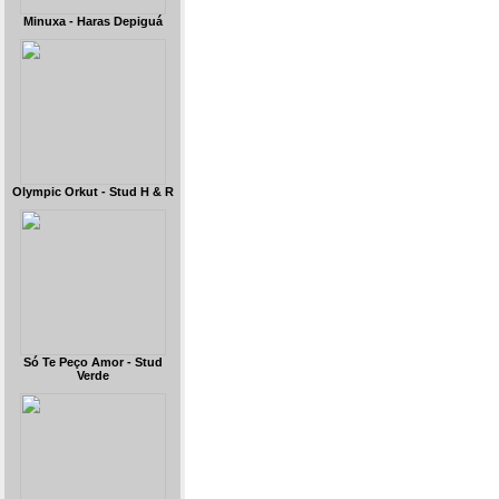
Minuxa - Haras Depiguá
Olympic Orkut - Stud H & R
Só Te Peço Amor - Stud
Verde