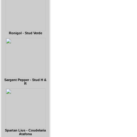
Ronigol - Stud Verde
Sargent Pepper - Stud H &
R
Spartan Lius - Coudelaria
Atafona