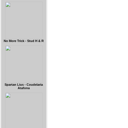
No More Trick - Stud H & R
Spartan Lius - Coudelaria
Atafona