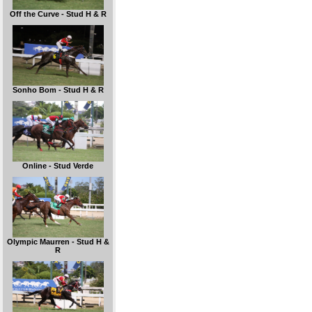
Off the Curve - Stud H & R
Sonho Bom - Stud H & R
Online - Stud Verde
Olympic Maurren - Stud H &
R