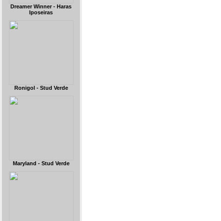
Dreamer Winner - Haras
Iposeiras
Ronigol - Stud Verde
Maryland - Stud Verde