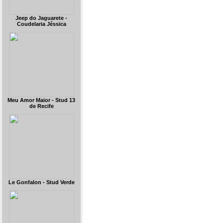
Jeep do Jaguarete -
Coudelaria Jéssica
Meu Amor Maior - Stud 13
de Recife
Le Gonfalon - Stud Verde