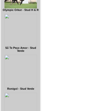
Olympic Orkut - Stud H & R
Só Te Peço Amor - Stud
Verde
Ronigol - Stud Verde