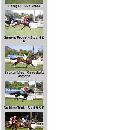
Ronigol - Stud Verde
Sargent Pepper - Stud H &
R
Spartan Lius - Coudelaria
Atafona
No More Trick - Stud H & R