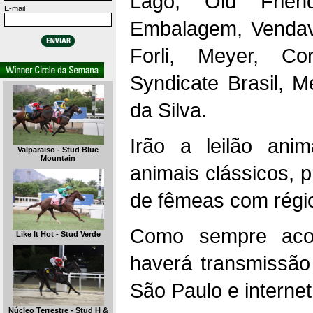
Lago, Old Friend
E-mail
Embalagem, Vendava
Forli, Meyer, C
Syndicate Brasil, 
da Silva.
Irão a leilão ani
Valparaiso - Stud Blue
Mountain
animais clássicos, 
de fêmeas com régi
Como sempre acon
Like It Hot - Stud Verde
haverá transmissão
São Paulo e internet
Núcleo Terrestre - Stud H &