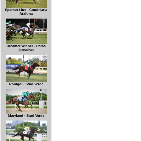
Spartan Lius - Coudelaria
Atafona
Dreamer Winner - Haras
Iposeiras
Ronigol - Stud Verde
Maryland - Stud Verde