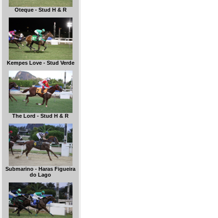
Oteque - Stud H & R
Kempes Love - Stud Verde
The Lord - Stud H & R
Submarino - Haras Figueira
do Lago