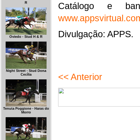
Catálogo e ba
R
www.appsvirtual.co
Divulgação: APPS.
Oviedo - Stud H & R
Night Street - Stud Dona
<< Anterior
Cecília
Tenuta Poggione - Haras do
Morro