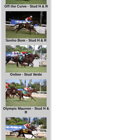
Off the Curve - Stud H & R
Sonho Bom - Stud H & R
Online - Stud Verde
Olympic Maurren - Stud H &
R