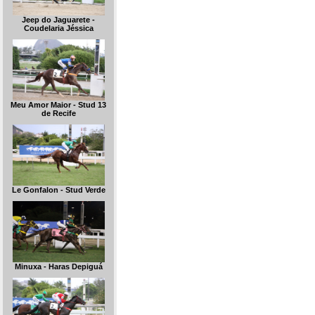
Jeep do Jaguarete -
Coudelaria Jéssica
Meu Amor Maior - Stud 13
de Recife
Le Gonfalon - Stud Verde
Minuxa - Haras Depiguá