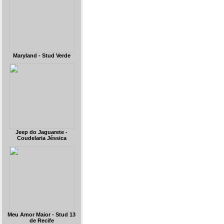
Maryland - Stud Verde
Jeep do Jaguarete -
Coudelaria Jéssica
Meu Amor Maior - Stud 13
de Recife