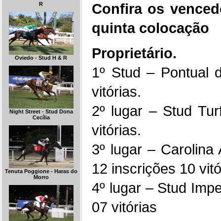
Confira os venced
R
quinta colocação
Proprietário.
Oviedo - Stud H & R
1º Stud – Pontual 
vitórias.
2º lugar – Stud Tur
Night Street - Stud Dona
Cecília
vitórias.
3º lugar – Carolina
12 inscrições 10 vitó
Tenuta Poggione - Haras do
Morro
4º lugar – Stud Impe
07 vitórias