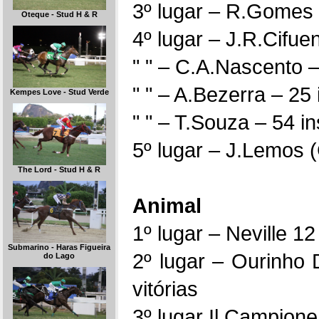
3º lugar – R.Gomes –
Oteque - Stud H & R
4º lugar – J.R.Cifuen
" " – C.A.Nascento –
" " – A.Bezerra – 25 
Kempes Love - Stud Verde
" " – T.Souza – 54 in
5º lugar – J.Lemos (
The Lord - Stud H & R
Animal
1º lugar – Neville 12
Submarino - Haras Figueira
2º lugar – Ourinho
do Lago
vitórias
3º lugar Il Campione