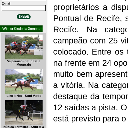
E-mail
proprietários a disp
Pontual de Recife,
Recife. Na catego
campeão com 25 vitó
colocado. Entre os 
na frente em 24 opo
Valparaiso - Stud Blue
Mountain
muito bem apresent
a vitória. Na catego
destaque da tempor
Like It Hot - Stud Verde
12 saídas a pista. 
está previsto para o
Núcleo Terrestre - Stud H &