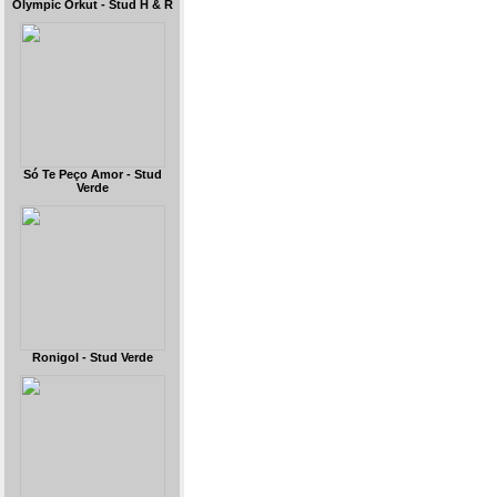
Olympic Orkut - Stud H & R
Só Te Peço Amor - Stud
Verde
Ronigol - Stud Verde