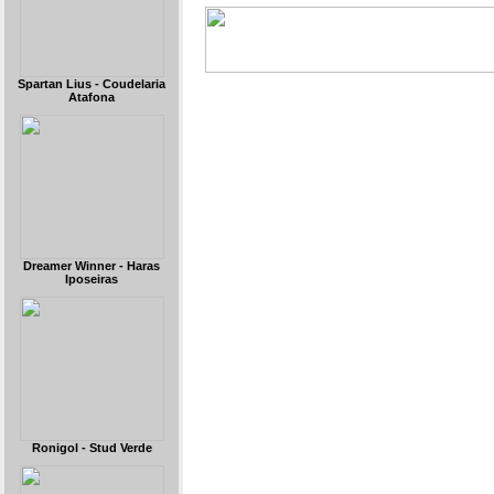
Spartan Lius - Coudelaria
Atafona
Dreamer Winner - Haras
Iposeiras
Ronigol - Stud Verde