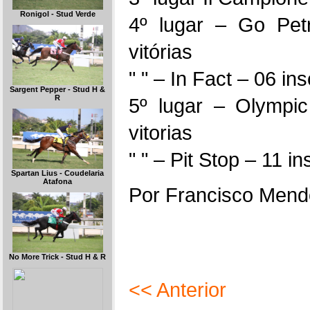
Ronigol - Stud Verde
4º lugar – Go Pet
vitórias
" " – In Fact – 06 in
Sargent Pepper - Stud H &
R
5º lugar – Olympic
vitorias
" " – Pit Stop – 11 in
Spartan Lius - Coudelaria
Atafona
Por Francisco Mend
No More Trick - Stud H & R
<< Anterior