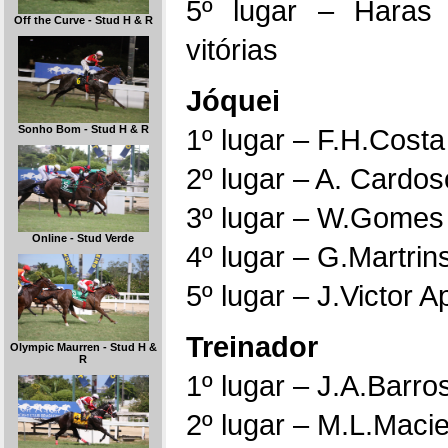
5º lugar – Haras
Off the Curve - Stud H & R
vitórias
Jóquei
1º lugar – F.H.Costa
Sonho Bom - Stud H & R
2º lugar – A. Cardos
3º lugar – W.Gomes –
Online - Stud Verde
4º lugar – G.Martrin
5º lugar – J.Victor A
Treinador
Olympic Maurren - Stud H &
R
1º lugar – J.A.Barros
2º lugar – M.L.Macie