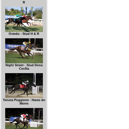
R
Oviedo - Stud H & R
Night Street - Stud Dona
Cecília
Tenuta Poggione - Haras do
Morro