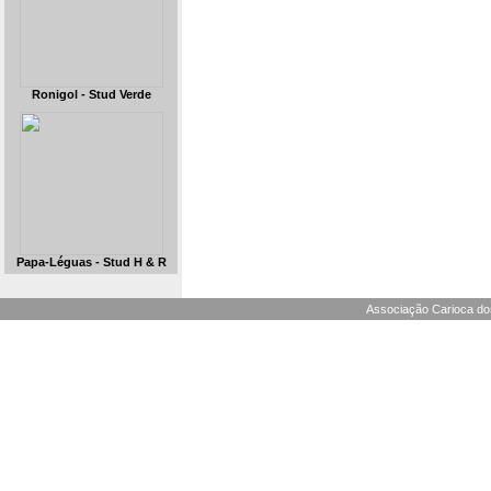
Ronigol - Stud Verde
Papa-Léguas - Stud H & R
Associação Carioca dos