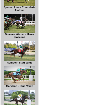
Spartan Lius - Coudelaria
Atafona
Dreamer Winner - Haras
Iposeiras
Ronigol - Stud Verde
Maryland - Stud Verde