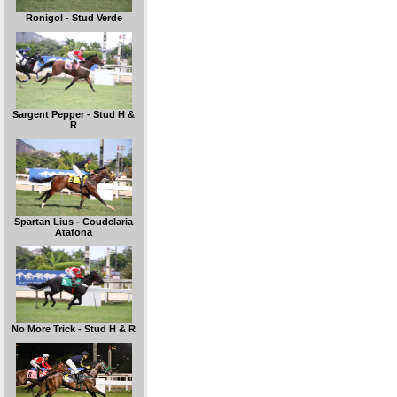
Ronigol - Stud Verde
Sargent Pepper - Stud H &
R
Spartan Lius - Coudelaria
Atafona
No More Trick - Stud H & R