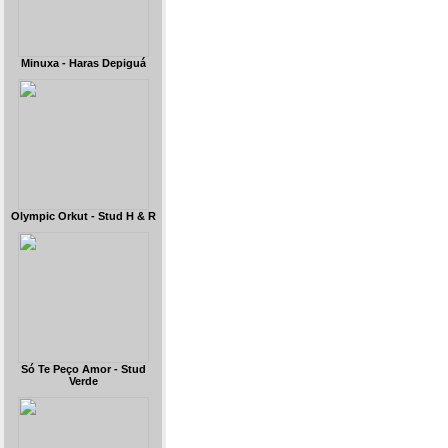
Minuxa - Haras Depiguá
Olympic Orkut - Stud H & R
Só Te Peço Amor - Stud
Verde