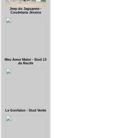
Jeep do Jaguarete -
Coudelaria Jéssica
Meu Amor Maior - Stud 13
de Recife
Le Gonfalon - Stud Verde