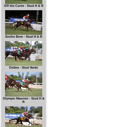
Off the Curve - Stud H & R
Sonho Bom - Stud H & R
Online - Stud Verde
Olympic Maurren - Stud H &
R