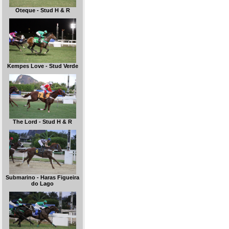
Oteque - Stud H & R
Kempes Love - Stud Verde
The Lord - Stud H & R
Submarino - Haras Figueira
do Lago