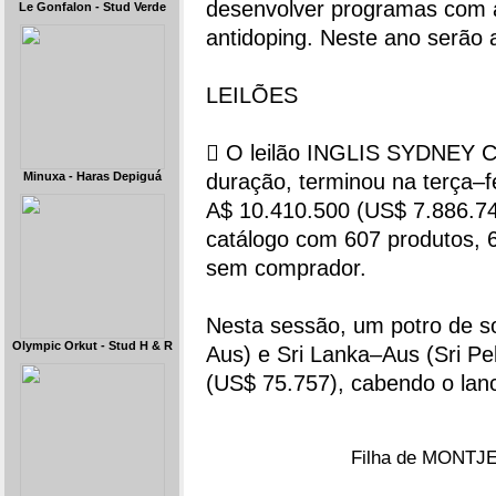
desenvolver programas com a
Le Gonfalon - Stud Verde
antidoping. Neste ano serão 
LEILÕES
 O leilão INGLIS SYDNEY CL
Minuxa - Haras Depiguá
duração, terminou na terça–fe
A$ 10.410.500 (US$ 7.886.74
catálogo com 607 produtos, 
sem comprador.
Nesta sessão, um potro de s
Olympic Orkut - Stud H & R
Aus) e Sri Lanka–Aus (Sri P
(US$ 75.757), cabendo o lance
Filha de MONTJEU