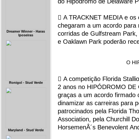
do Hipódromo de Delaware P
 A TRACKNET MEDIA e os ca
chegaram a um acordo para re
Dreamer Winner - Haras
corridas de Gulfstream Park,
Iposeiras
e Oaklawn Park poderão rece
O H
 A competição Florida Stall
Ronigol - Stud Verde
2 anos no HIPÓDROMO DE CA
graças a um acordo firmado c
dinamizar as carreiras para 
patrocinados pela Florida T
Association, pela Churchill D
HorsemenÂ´s Benevolent And 
Maryland - Stud Verde