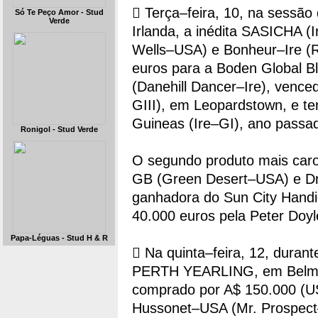
 Terça–feira, 10, na sessã
Só Te Peço Amor - Stud
Verde
Irlanda, a inédita SASICHA (I
Wells–USA) e Bonheur–Ire (R
euros para a Boden Global Bl
(Danehill Dancer–Ire), vence
GIII), em Leopardstown, e te
Guineas (Ire–GI), ano passa
Ronigol - Stud Verde
O segundo produto mais car
GB (Green Desert–USA) e D
ganhadora do Sun City Handi
40.000 euros pela Peter Doyl
Papa-Léguas - Stud H & R
 Na quinta–feira, 12, dura
PERTH YEARLING, em Belmont
comprado por A$ 150.000 (US
Hussonet–USA (Mr. Prospect–