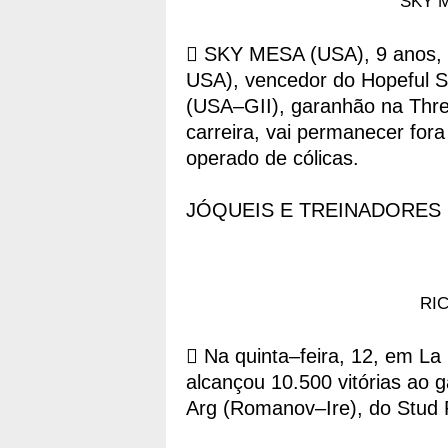
SKY M
 SKY MESA (USA), 9 anos, 
USA), vencedor do Hopeful S
(USA–GII), garanhão na Thr
carreira, vai permanecer for
operado de cólicas.
JÓQUEIS E TREINADORES
RIC
 Na quinta–feira, 12, em L
alcançou 10.500 vitórias ao 
Arg (Romanov–Ire), do Stud R