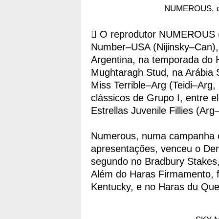
NUMEROUS, da 
 O reprodutor NUMEROUS (U
Number–USA (Nijinsky–Can),
Argentina, na temporada do H
Mughtaragh Stud, na Arábia S
Miss Terrible–Arg (Teidi–Arg,
clássicos de Grupo I, entre e
Estrellas Juvenile Fillies (Arg
Numerous, numa campanha co
apresentações, venceu o Der
segundo no Bradbury Stakes,
Além do Haras Firmamento, f
Kentucky, e no Haras du Que