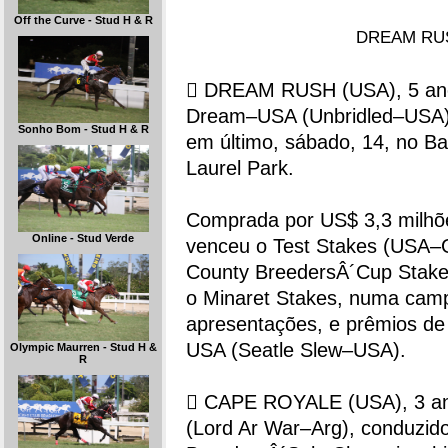
Off the Curve - Stud H & R
DREAM RUSH
 DREAM RUSH (USA), 5 anos
Dream–USA (Unbridled–USA),
Sonho Bom - Stud H & R
em último, sábado, 14, no Ba
Laurel Park.
Comprada por US$ 3,3 milhõe
Online - Stud Verde
venceu o Test Stakes (USA–G
County BreedersÂ´Cup Stakes
o Minaret Stakes, numa camp
apresentações, e prêmios de
USA (Seatle Slew–USA).
Olympic Maurren - Stud H &
R
 CAPE ROYALE (USA), 3 an
(Lord Ar War–Arg), conduzid