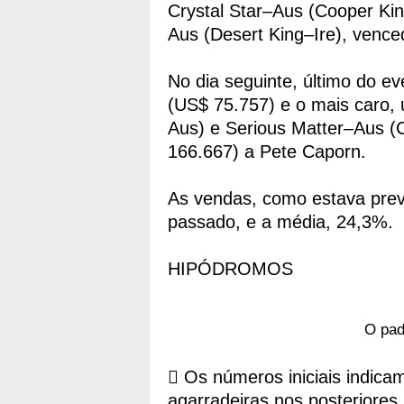
Crystal Star–Aus (Cooper Ki
Aus (Desert King–Ire), venc
No dia seguinte, último do e
(US$ 75.757) e o mais caro,
Aus) e Serious Matter–Aus (
166.667) a Pete Caporn.
As vendas, como estava prev
passado, e a média, 24,3%.
HIPÓDROMOS
O pa
 Os números iniciais indica
agarradeiras nos posteriores