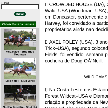
E-mail
 CROWDED HOUSE (UA), 3 
Wald–USA (Woodman–USA), g
em Doncaster, pertencente a
Harvey, foi convidado a parti
proprietários ainda não decid
 AXEL FOLEY (USA), 3 anos
Trick–USA), segundo colocad
Valparaiso - Stud Blue
Fields, foi vendido, semana 
Mountain
cocheira de Doug OÂ´Neill.
WILD GAMS, 
Like It Hot - Stud Verde
 Na Costa Leste dos Estad
Forest Wildcat–USA e Diamo
criação e propriedade da Ne
Núcleo Terrestre - Stud H &