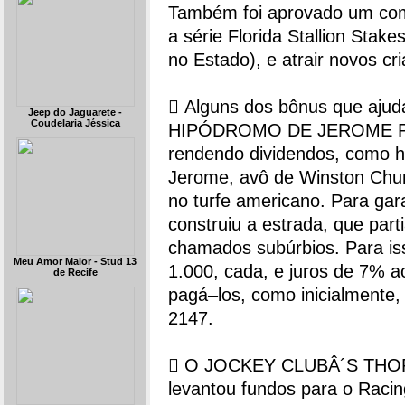
Também foi aprovado um comi
a série Florida Stallion Stak
no Estado), e atrair novos cri
 Alguns dos bônus que ajuda
Jeep do Jaguarete -
Coudelaria Jéssica
HIPÓDROMO DE JEROME PARK
rendendo dividendos, como h
Jerome, avô de Winston Churc
no turfe americano. Para ga
construiu a estrada, que par
chamados subúrbios. Para is
Meu Amor Maior - Stud 13
1.000, cada, e juros de 7% a
de Recife
pagá–los, como inicialmente,
2147.
 O JOCKEY CLUBÂ´S TH
levantou fundos para o Raci