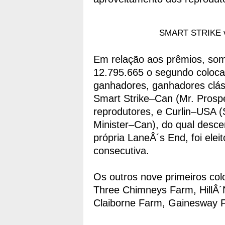
SMART STRIKE ve
Em relação aos prêmios, so
12.795.665 o segundo coloca
ganhadores, ganhadores clás
Smart Strike–Can (Mr. Prospec
reprodutores, e Curlin–USA 
Minister–Can), do qual desce
própria LaneÂ´s End, foi ele
consecutiva.
Os outros nove primeiros col
Three Chimneys Farm, HillÂ´N
Claiborne Farm, Gainesway F