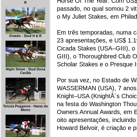
Horse Of The Year. Com US$
R
passado, no qual somou 2 vi
o My Juliet Stakes, em Philad
Em três temporadas, numa c
Oviedo - Stud H & R
23 apresentações, e US$ 1.
Cicada Stakes (USA–GIII), o
GIII), o Thoroughbred Club 
Scholar Stakes e o Presque 
Night Street - Stud Dona
Cecília
Por sua vez, no Estado de Wa
WASSERMAN (USA), 7 anos, c
Knight–USA (KnightÂ´s Choice
na festa do Washington Tho
Tenuta Poggione - Haras do
Morro
Owners Annual Awards, em 
oito apresentações, incluind
Howard Belvoir, é criação e p