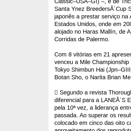
Classic–USA–GI) –, e de Tri
Santa Ynez BreedersÂ´Cup St
japonês a prestar serviço n
Estados Unidos, onde em 200
alojado no Haras Mallín, de A
Corridas de Palermo.
Com 8 vitórias em 21 aprese
venceu a Mile Championship 
Tokyo Shimbun Hai (Jpn–GIII)
Botan Sho, o Narita Brian Me
 Segundo a revista Thoroug
diferencial para a LANEÂ´S E
pela 10ª vez, a liderança en
passada. Ao superar os resul
colocado em cinco das oito 
aproveitamento dos reprodut