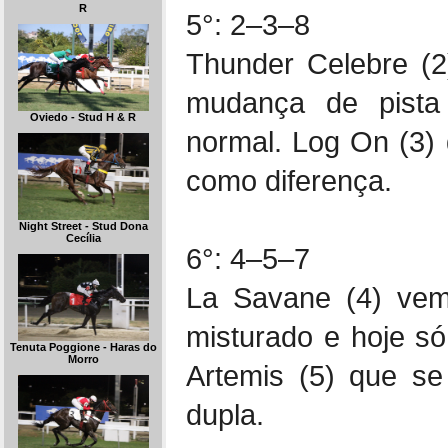
R
5°: 2–3–8
Thunder Celebre (2)
mudança de pista
Oviedo - Stud H & R
normal. Log On (3) 
como diferença.
Night Street - Stud Dona
Cecília
6°: 4–5–7
La Savane (4) vem
misturado e hoje s
Tenuta Poggione - Haras do
Morro
Artemis (5) que se
dupla.