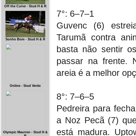
Off the Curve - Stud H & R
7°: 6–7–1
Guvenc (6) estrei
Tarumã contra ani
Sonho Bom - Stud H & R
basta não sentir o
passar na frente.
areia é a melhor opç
Online - Stud Verde
8°: 7–6–5
Pedreira para fech
a Noz Pecã (7) que
está madura. Uptow
Olympic Maurren - Stud H &
R