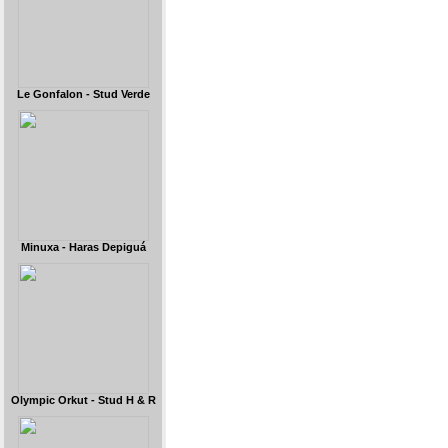
Le Gonfalon - Stud Verde
Minuxa - Haras Depiguá
Olympic Orkut - Stud H & R