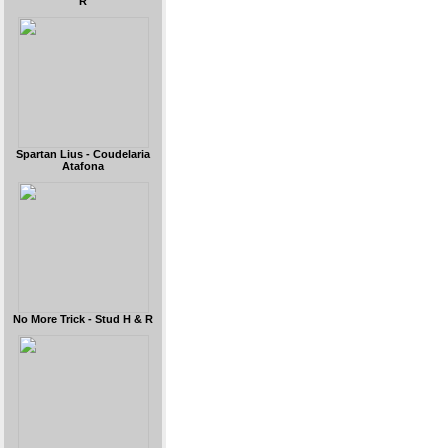
R
Spartan Lius - Coudelaria
Atafona
No More Trick - Stud H & R