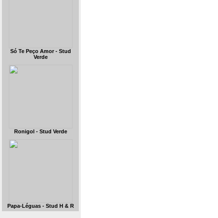
Só Te Peço Amor - Stud
Verde
Ronigol - Stud Verde
Papa-Léguas - Stud H & R