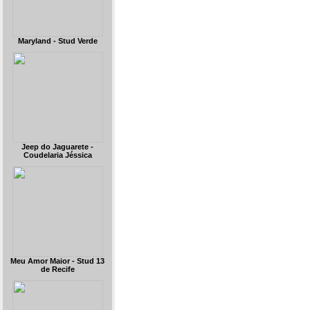
Maryland - Stud Verde
Jeep do Jaguarete -
Coudelaria Jéssica
Meu Amor Maior - Stud 13
de Recife