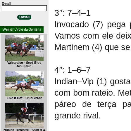
E-mail
3°: 7–4–1
Invocado (7) pega 
Vamos com ele deix
Martinem (4) que se
Valparaiso - Stud Blue
Mountain
4°: 1–6–7
Indian–Vip (1) gost
com bom rateio. Meta
Like It Hot - Stud Verde
páreo de terça p
grande rival.
Núcleo Terrestre - Stud H &