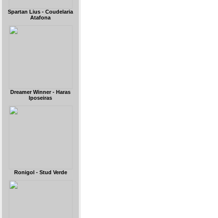
Spartan Lius - Coudelaria
Atafona
Dreamer Winner - Haras
Iposeiras
Ronigol - Stud Verde