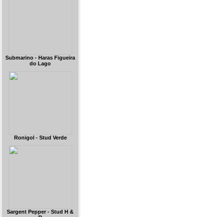
Submarino - Haras Figueira
do Lago
Ronigol - Stud Verde
Sargent Pepper - Stud H &