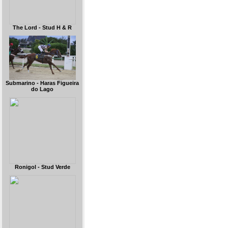
The Lord - Stud H & R
Submarino - Haras Figueira
do Lago
Ronigol - Stud Verde