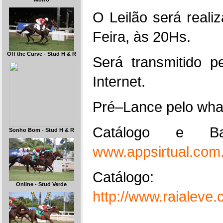
O Leilão será reali
Feira, às 20Hs.
Off the Curve - Stud H & R
Será transmitido 
Internet.
Pré–Lance pelo wha
Catálogo e B
Sonho Bom - Stud H & R
www.appsirtual.com
Catálogo:
Online - Stud Verde
http://www.raialev