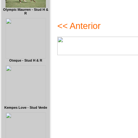
Olympic Maurren - Stud H &
R
<< Anterior
Oteque - Stud H & R
Kempes Love - Stud Verde