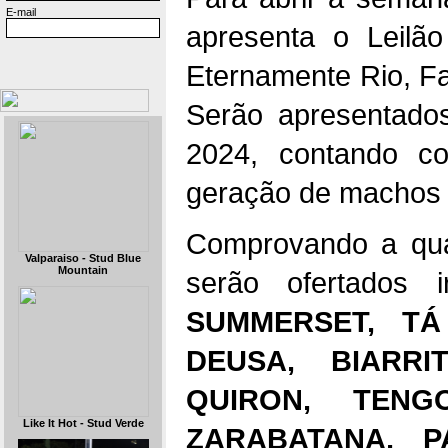
E-mail
apresenta o Leilã
Eternamente Rio, F
Serão apresentado
2024, contando co
geração de machos 
Comprovando a qua
Valparaiso - Stud Blue
Mountain
serão ofertados
SUMMERSET, TÁ
DEUSA, BIARRI
QUIRON, TENG
Like It Hot - Stud Verde
ZARABATANA, P