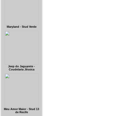
Maryland - Stud Verde
Jeep do Jaguarete -
Coudelaria Jéssica
Meu Amor Maior - Stud 13
de Recife