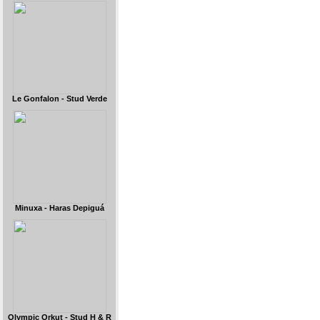
Le Gonfalon - Stud Verde
Minuxa - Haras Depiguá
Olympic Orkut - Stud H & R