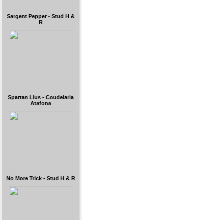
Sargent Pepper - Stud H &
R
Spartan Lius - Coudelaria
Atafona
No More Trick - Stud H & R