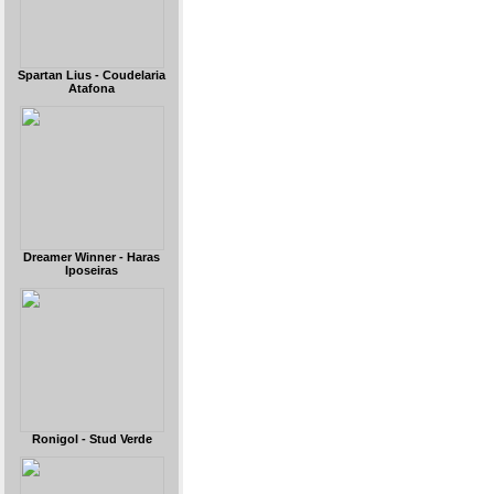
Spartan Lius - Coudelaria
Atafona
Dreamer Winner - Haras
Iposeiras
Ronigol - Stud Verde