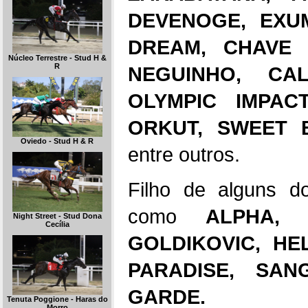
DEVENOGE, EXU
DREAM, CHAVE 
Núcleo Terrestre - Stud H &
R
NEGUINHO, CA
OLYMPIC IMPAC
ORKUT, SWEET 
Oviedo - Stud H & R
entre outros.
Filho de alguns d
como
ALPHA, 
Night Street - Stud Dona
Cecília
GOLDIKOVIC, HEL
PARADISE, SAN
GARDE.
Tenuta Poggione - Haras do
Morro