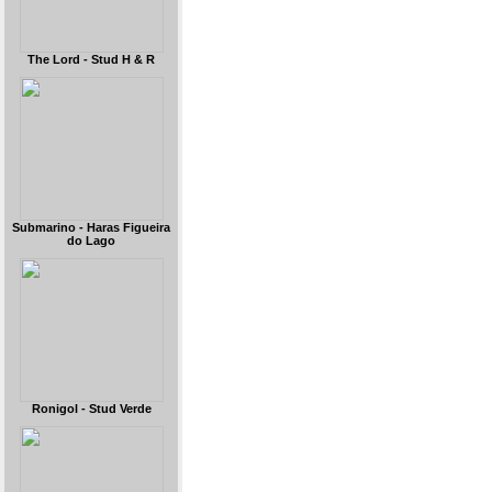
The Lord - Stud H & R
Submarino - Haras Figueira
do Lago
Ronigol - Stud Verde