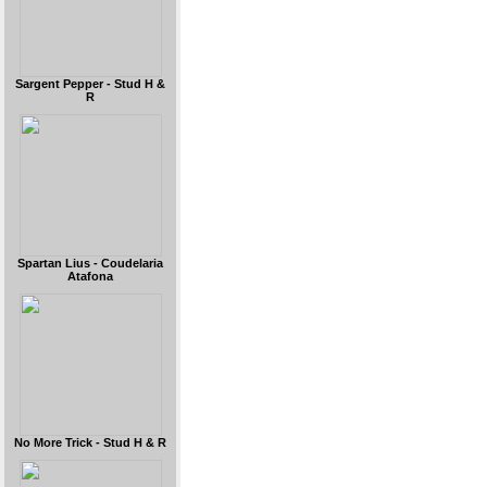
Sargent Pepper - Stud H &
R
Spartan Lius - Coudelaria
Atafona
No More Trick - Stud H & R