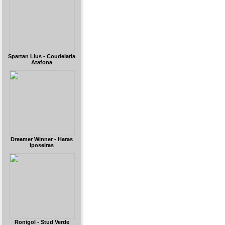
Spartan Lius - Coudelaria
Atafona
Dreamer Winner - Haras
Iposeiras
Ronigol - Stud Verde