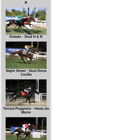
R
Oviedo - Stud H & R
Night Street - Stud Dona
Cecília
Tenuta Poggione - Haras do
Morro