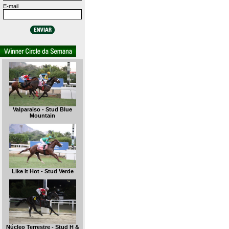
E-mail
Valparaiso - Stud Blue
Mountain
Like It Hot - Stud Verde
Núcleo Terrestre - Stud H &