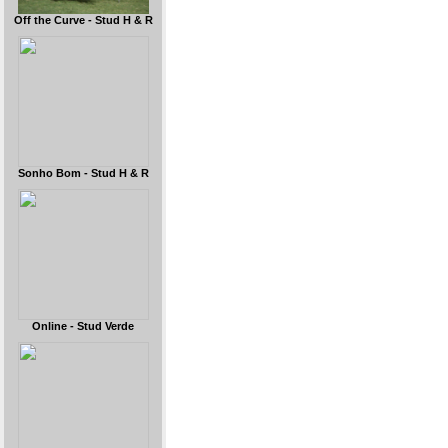
Off the Curve - Stud H & R
Sonho Bom - Stud H & R
Online - Stud Verde