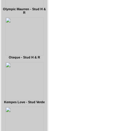
Olympic Maurren - Stud H &
R
Oteque - Stud H & R
Kempes Love - Stud Verde