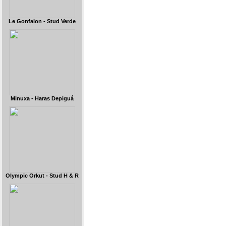
Le Gonfalon - Stud Verde
Minuxa - Haras Depiguá
Olympic Orkut - Stud H & R