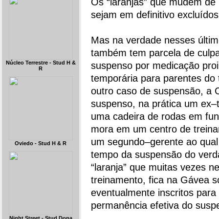
Os “laranjas” que mudem de p
sejam em definitivo excluídos
Mas na verdade nesses últim
também tem parcela de culpa.
Núcleo Terrestre - Stud H &
suspenso por medicação proi
R
temporária para parentes do tr
outro caso de suspensão, a 
suspenso, na prática um ex–t
uma cadeira de rodas em fu
mora em um centro de treinam
um segundo–gerente ao qual 
Oviedo - Stud H & R
tempo da suspensão do verda
“laranja” que muitas vezes n
treinamento, fica na Gávea 
eventualmente inscritos para 
permanência efetiva do susp
Night Street - Stud Dona