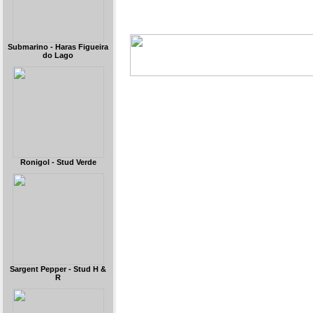
Submarino - Haras Figueira
do Lago
Ronigol - Stud Verde
Sargent Pepper - Stud H &
R