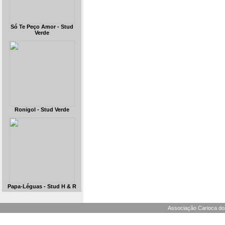
Só Te Peço Amor - Stud
Verde
Ronigol - Stud Verde
Papa-Léguas - Stud H & R
Associação Carioca dos