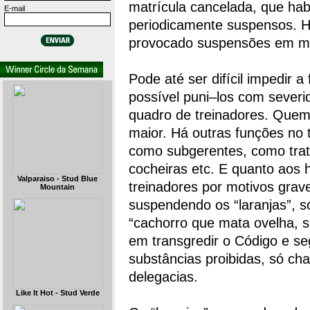
matrícula cancelada, que ha
E-mail
periodicamente suspensos. H
provocado suspensões em mai
Pode até ser difícil impedir a
possível puni–los com severid
quadro de treinadores. Quem
maior. Há outras funções no t
como subgerentes, como trat
cocheiras etc. E quanto aos 
Valparaiso - Stud Blue
treinadores por motivos grav
Mountain
suspendendo os “laranjas”, s
“cachorro que mata ovelha, s
em transgredir o Código e s
substâncias proibidas, só ch
delegacias.
Like It Hot - Stud Verde