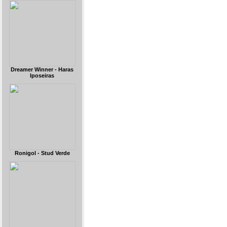
Dreamer Winner - Haras
Iposeiras
Ronigol - Stud Verde