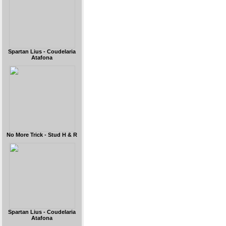
Spartan Lius - Coudelaria
Atafona
No More Trick - Stud H & R
Spartan Lius - Coudelaria
Atafona