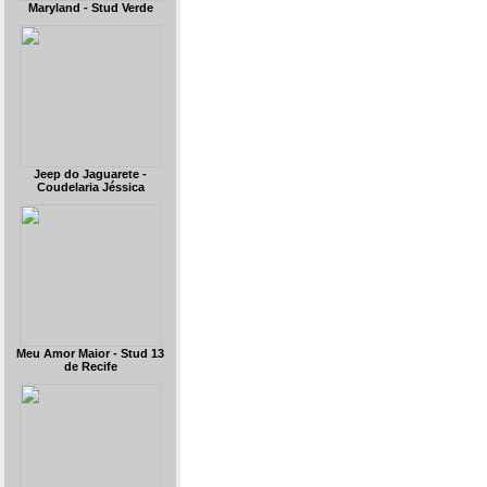
Maryland - Stud Verde
Jeep do Jaguarete -
Coudelaria Jéssica
Meu Amor Maior - Stud 13
de Recife