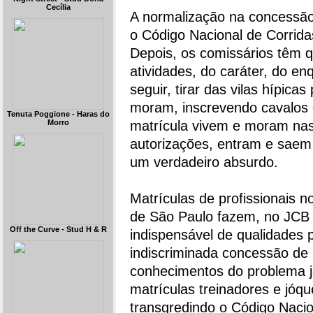
Cecília
A normalização na concessão
o Código Nacional de Corridas
Depois, os comissários têm 
atividades, do caráter, do e
seguir, tirar das vilas hípica
moram, inscrevendo cavalos
Tenuta Poggione - Haras do
Morro
matrícula vivem e moram nas 
autorizações, entram e saem
um verdadeiro absurdo.
Matrículas de profissionais n
de São Paulo fazem, no JCB
Off the Curve - Stud H & R
indispensável de qualidades 
indiscriminada concessão de m
conhecimentos do problema j
matrículas treinadores e jóq
transgredindo o Código Naci