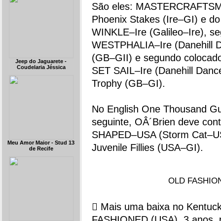
São eles: MASTERCRAFTSMAN
Phoenix Stakes (Ire–GI) e do
WINKLE–Ire (Galileo–Ire), se
WESTPHALIA–Ire (Danehill D
(GB–GII) e segundo colocad
Jeep do Jaguarete -
Coudelaria Jéssica
SET SAIL–Ire (Danehill Dance
Trophy (GB–GI).
No English One Thousand Gu
seguinte, OÂ´Brien deve co
SHAPED–USA (Storm Cat–USA
Meu Amor Maior - Stud 13
Juvenile Fillies (USA–GI).
de Recife
OLD FASHIONE
 Mais uma baixa no Kentuck
FASHIONED (USA), 3 anos, p