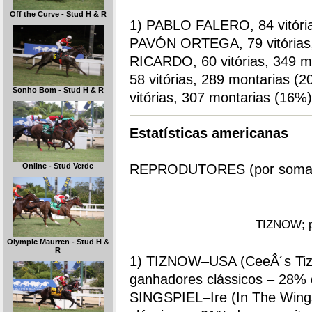
Off the Curve - Stud H & R
1) PABLO FALERO, 84 vitóri
PAVÓN ORTEGA, 79 vitórias,
RICARDO, 60 vitórias, 349
58 vitórias, 289 montarias
Sonho Bom - Stud H & R
vitórias, 307 montarias (16%)
Estatísticas americanas
REPRODUTORES (por somas 
Online - Stud Verde
TIZNOW; pr
Olympic Maurren - Stud H &
R
1) TIZNOW–USA (CeeÂ´s Tizzy
ganhadores clássicos – 28% 
SINGSPIEL–Ire (In The Wings