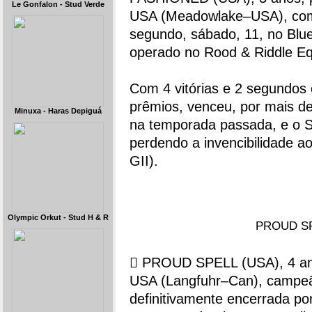
Le Gonfalon - Stud Verde
USA (Meadowlake–USA), com f
segundo, sábado, 11, no Blu
operado no Rood & Riddle Eq
Com 4 vitórias e 2 segundos
prêmios, venceu, por mais d
Minuxa - Haras Depiguá
na temporada passada, e o S
perdendo a invencibilidade 
GII).
Olympic Orkut - Stud H & R
PROUD SPE
 PROUD SPELL (USA), 4 anos
USA (Langfuhr–Can), campeã
definitivamente encerrada por