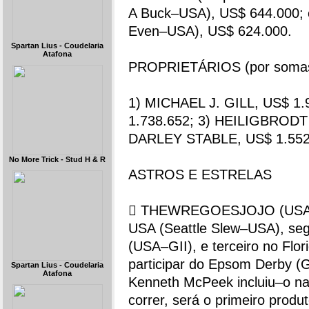
A Buck–USA), US$ 644.000;
Even–USA), US$ 624.000.
Spartan Lius - Coudelaria
Atafona
PROPRIETÁRIOS (por somas g
1) MICHAEL J. GILL, US$ 1
1.738.652; 3) HEILIGBRODT
DARLEY STABLE, US$ 1.552.
No More Trick - Stud H & R
ASTROS E ESTRELAS
 THEWREGOESJOJO (USA), 
USA (Seattle Slew–USA), seg
(USA–GII), e terceiro no Flo
participar do Epsom Derby (G
Spartan Lius - Coudelaria
Atafona
Kenneth McPeek incluiu–o na
correr, será o primeiro prod