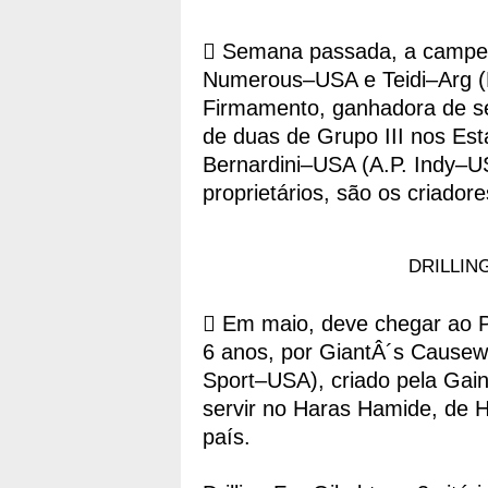
 Semana passada, a campeã
Numerous–USA e Teidi–Arg (F
Firmamento, ganhadora de se
de duas de Grupo III nos Esta
Bernardini–USA (A.P. Indy–U
proprietários, são os criadore
DRILLING
 Em maio, deve chegar ao 
6 anos, por GiantÂ´s Cause
Sport–USA), criado pela Gai
servir no Haras Hamide, de 
país.