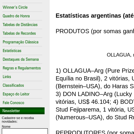
Estatísticas argentinas (at
PRODUTOS (por somas ganh
OLLAGUA, n
1) OLLAGUA–Arg (Pure Prize
Equília no Brasil), 2 vitóri
(Bernstein–USA), do Haras Sa
3) DON LADINO–Arg (Lucky R
vitórias, US$ 46.104; 4) B
Stud Fejiparema, 1 vitória,
(Numerous–USA), do Stud Rub
Cadastre-se e receba
novidades:
Nome
REPRODUTORES (por somas