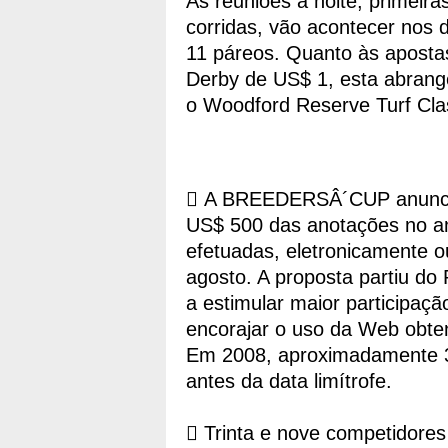
As reuniões à noite, primeir
corridas, vão acontecer nos d
11 páreos. Quanto às apostas
Derby de US$ 1, esta abrang
o Woodford Reserve Turf Clas
 A BREEDERSÂ´CUP anuncio
US$ 500 das anotações no a
efetuadas, eletronicamente o
agosto. A proposta partiu d
a estimular maior participaç
encorajar o uso da Web obten
Em 2008, aproximadamente 3
antes da data limítrofe.
 Trinta e nove competidor