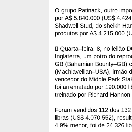
O grupo Patinack, outro impor
por A$ 5.840.000 (US$ 4.424.
Shadwell Stud, do sheikh Ham
produtos por A$ 4.215.000 (
 Quarta–feira, 8, no leil
Inglaterra, um potro do repro
GB (Bahamian Bounty–GB) c
(Machiavellian–USA), irmão 
vencedor do Middle Park Sta
foi arrematado por 190.000 l
treinado por Richard Hannon e
Foram vendidos 112 dos 132
libras (US$ 4.070.552), resu
4,9% menor, foi de 24.326 li