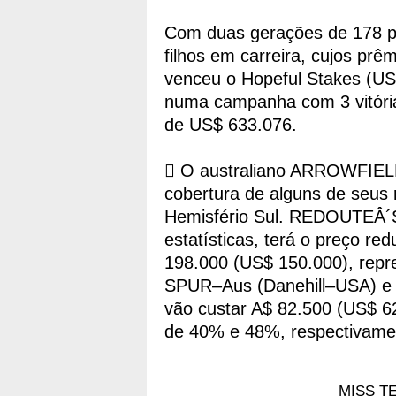
Com duas gerações de 178 p
filhos em carreira, cujos p
venceu o Hopeful Stakes (US
numa campanha com 3 vitóri
de US$ 633.076.
 O australiano ARROWFIELD
cobertura de alguns de seus
Hemisfério Sul. REDOUTEÂ´S
estatísticas, terá o preço r
198.000 (US$ 150.000), rep
SPUR–Aus (Danehill–USA) 
vão custar A$ 82.500 (US$ 6
de 40% e 48%, respectivame
MISS TE