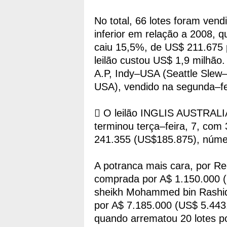
No total, 66 lotes foram ven
inferior em relação a 2008,
caiu 15,5%, de US$ 211.675 
leilão custou US$ 1,9 milhã
A.P, Indy–USA (Seattle Sle
USA), vendido na segunda–fei
 O leilão INGLIS AUSTRAL
terminou terça–feira, 7, com
241.355 (US$185.875), númer
A potranca mais cara, por R
comprada por A$ 1.150.000 (
sheikh Mohammed bin Rashid 
por A$ 7.185.000 (US$ 5.443.
quando arrematou 20 lotes p