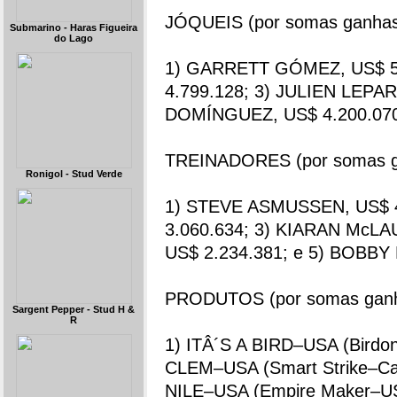
JÓQUEIS (por somas ganhas, 
Submarino - Haras Figueira
do Lago
1) GARRETT GÓMEZ, US$ 5
4.799.128; 3) JULIEN LEPA
DOMÍNGUEZ, US$ 4.200.070;
TREINADORES (por somas gan
Ronigol - Stud Verde
1) STEVE ASMUSSEN, US$ 4
3.060.634; 3) KIARAN McLA
US$ 2.234.381; e 5) BOBBY
PRODUTOS (por somas ganhas
Sargent Pepper - Stud H &
R
1) ITÂ´S A BIRD–USA (Birdo
CLEM–USA (Smart Strike–C
NILE–USA (Empire Maker–US