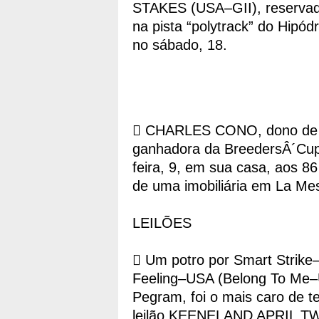
STAKES (USA–GII), reservad
na pista “polytrack” do Hipó
no sábado, 18.
 CHARLES CONO, dono de 
ganhadora da BreedersÂ´Cup 
feira, 9, em sua casa, aos 8
de uma imobiliária em La Mesa
LEILÕES
 Um potro por Smart Strike
Feeling–USA (Belong To Me–
Pegram, foi o mais caro de t
leilão KEENELAND APRIL T