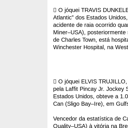
 O jóquei TRAVIS DUNKELB
Atlantic” dos Estados Unidos,
acidente de raia ocorrido q
Miner–USA), posteriormente s
de Charles Town, está hospi
Winchester Hospital, na West 
 O jóquei ELVIS TRUJILLO,
pela Laffit Pincay Jr. Jocke
Estados Unidos, obteve a 1.0
Can (Sligo Bay–Ire), em Gulf
Vencedor da estatística de C
Quality–USA) à vitória na Br