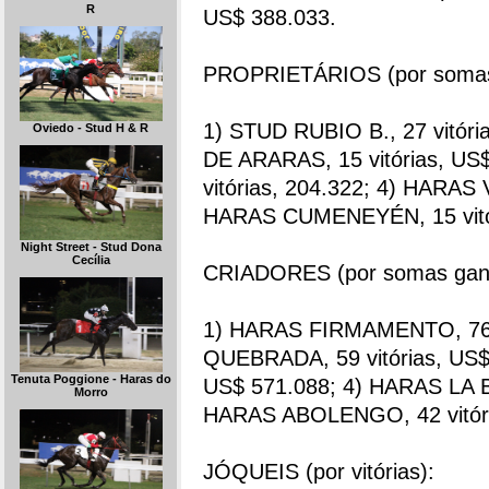
R
US$ 388.033.
PROPRIETÁRIOS (por somas
1) STUD RUBIO B., 27 vitór
Oviedo - Stud H & R
DE ARARAS, 15 vitórias, U
vitórias, 204.322; 4) HARAS 
HARAS CUMENEYÉN, 15 vitór
Night Street - Stud Dona
Cecília
CRIADORES (por somas gan
1) HARAS FIRMAMENTO, 76 v
QUEBRADA, 59 vitórias, US$
Tenuta Poggione - Haras do
US$ 571.088; 4) HARAS LA BI
Morro
HARAS ABOLENGO, 42 vitóri
JÓQUEIS (por vitórias):