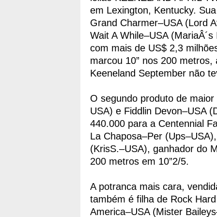
em Lexington, Kentucky. Sua
Grand Charmer–USA (Lord Av
Wait A While–USA (MariaÂ´s
com mais de US$ 2,3 milhões
marcou 10” nos 200 metros, ar
Keeneland September não te
O segundo produto de maior 
USA) e Fiddlin Devon–USA (D
440.000 para a Centennial F
La Chaposa–Per (Ups–USA), 
(KrisS.–USA), ganhador do M
200 metros em 10”2/5.
A potranca mais cara, vendi
também é filha de Rock Hard
America–USA (Mister Bailey