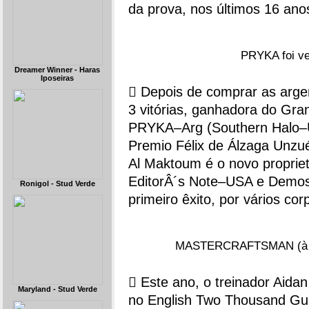
da prova, nos últimos 16 ano
PRYKA foi v
Dreamer Winner - Haras
Iposeiras
 Depois de comprar as arge
3 vitórias, ganhadora do Gra
PRYKA–Arg (Southern Halo–US
Premio Félix de Álzaga Unzu
Al Maktoum é o novo propri
EditorÂ´s Note–USA e Demos
Ronigol - Stud Verde
primeiro êxito, por vários c
MASTERCRAFTSMAN (à dir
 Este ano, o treinador Aida
Maryland - Stud Verde
no English Two Thousand Gu