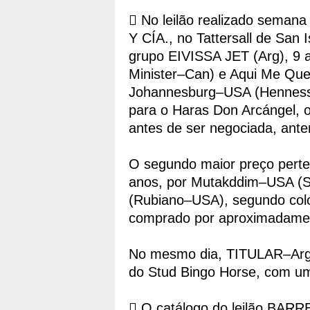
 No leilão realizado seman
Y CÍA., no Tattersall de San 
grupo EIVISSA JET (Arg), 9 
Minister–Can) e Aqui Me Que
Johannesburg–USA (Henness
para o Haras Don Arcángel, 
antes de ser negociada, ante
O segundo maior preço pert
anos, por Mutakddim–USA (S
(Rubiano–USA), segundo colo
comprado por aproximadame
No mesmo dia, TITULAR–Arg (
do Stud Bingo Horse, com um
 O catálogo do leilão B