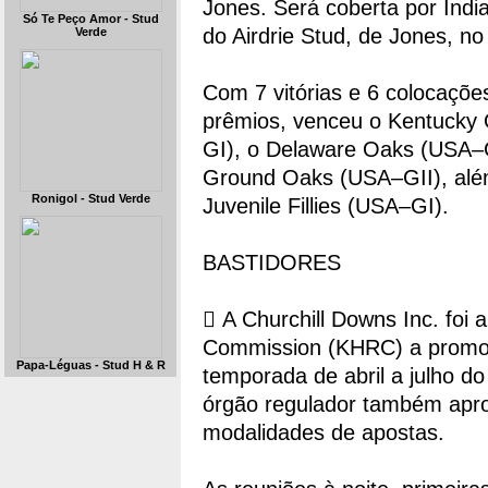
Jones. Será coberta por Indi
Só Te Peço Amor - Stud
do Airdrie Stud, de Jones, no
Verde
Com 7 vitórias e 6 colocaçõ
prêmios, venceu o Kentucky
GI), o Delaware Oaks (USA–G
Ground Oaks (USA–GII), alé
Ronigol - Stud Verde
Juvenile Fillies (USA–GI).
BASTIDORES
 A Churchill Downs Inc. foi
Commission (KHRC) a promove
Papa-Léguas - Stud H & R
temporada de abril a jul
órgão regulador também apro
modalidades de apostas.