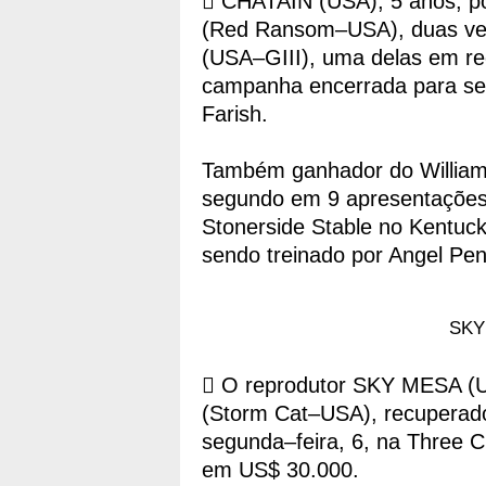
 CHATAIN (USA), 5 anos, p
(Red Ransom–USA), duas ve
(USA–GIII), uma delas em re
campanha encerrada para ser
Farish.
Também ganhador do William L
segundo em 9 apresentações,
Stonerside Stable no Kentuck
sendo treinado por Angel Pen
SKY 
 O reprodutor SKY MESA (U
(Storm Cat–USA), recuperado d
segunda–feira, 6, na Three 
em US$ 30.000.