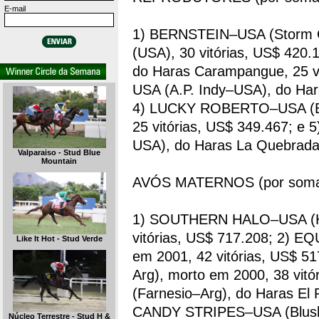
E-mail
1) BERNSTEIN–USA (Storm C
(USA), 30 vitórias, US$ 42
do Haras Carampangue, 25 
USA (A.P. Indy–USA), do Har
4) LUCKY ROBERTO–USA (Be
25 vitórias, US$ 349.467; 
USA), do Haras La Quebrada,
Valparaiso - Stud Blue
Mountain
AVÓS MATERNOS (por soma
1) SOUTHERN HALO–USA (Ha
vitórias, US$ 717.208; 2) 
Like It Hot - Stud Verde
em 2001, 42 vitórias, US$ 
Arg), morto em 2000, 38 vi
(Farnesio–Arg), do Haras El P
CANDY STRIPES–USA (Blushin
Núcleo Terrestre - Stud H &