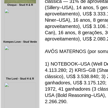
clássica — 31% de aproveit
Oteque - Stud H & R
(Sillery–USA), 14 anos, 5 ger
aproveitamento), US$ 3.33
Niner–USA), 16 anos, 8 geraç
aproveitamento), US$ 3.10
Can), 16 anos, 8 gerações, 3
aproveitamento), US$ 2.080.
Kempes Love - Stud Verde
AVÓS MATERNOS (por somas 
1) NOTEBOOK–USA (Well Dec
4.113.280; 2) KRIS–GB (Sha
clássico), US$ 3.538.840; 3
The Lord - Stud H & R
ganhadores, US$ 3.175.120;
1972, 41 ganhadores (3 clá
USA (Bold Reasoning–USA), 1
2.266.290.