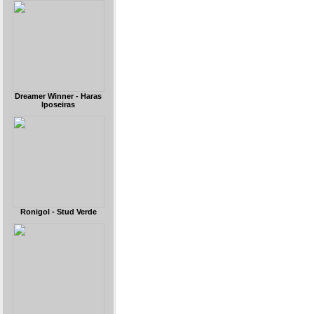
Dreamer Winner - Haras
Iposeiras
Ronigol - Stud Verde