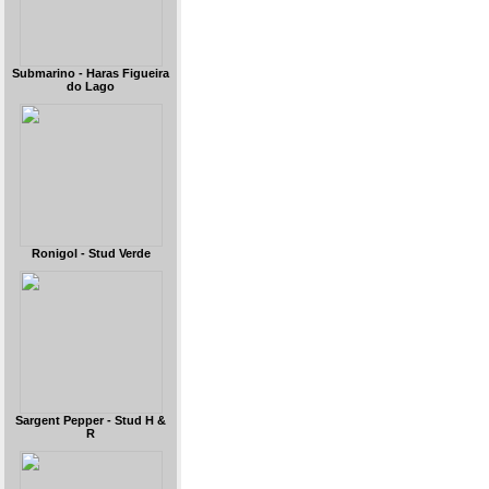
Submarino - Haras Figueira
do Lago
Ronigol - Stud Verde
Sargent Pepper - Stud H &
R