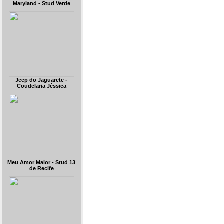
Maryland - Stud Verde
Jeep do Jaguarete -
Coudelaria Jéssica
Meu Amor Maior - Stud 13
de Recife