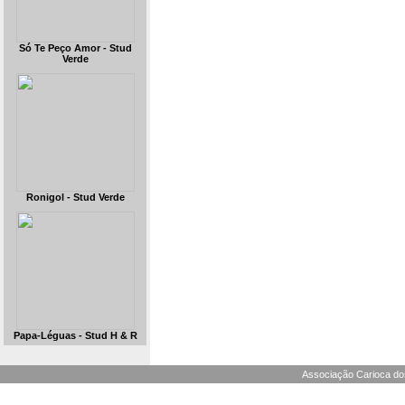
Só Te Peço Amor - Stud
Verde
Ronigol - Stud Verde
Papa-Léguas - Stud H & R
Associação Carioca dos