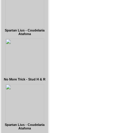
Spartan Lius - Coudelaria
Atafona
No More Trick - Stud H & R
Spartan Lius - Coudelaria
Atafona