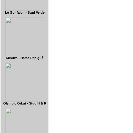
Le Gonfalon - Stud Verde
Minuxa - Haras Depiguá
Olympic Orkut - Stud H & R