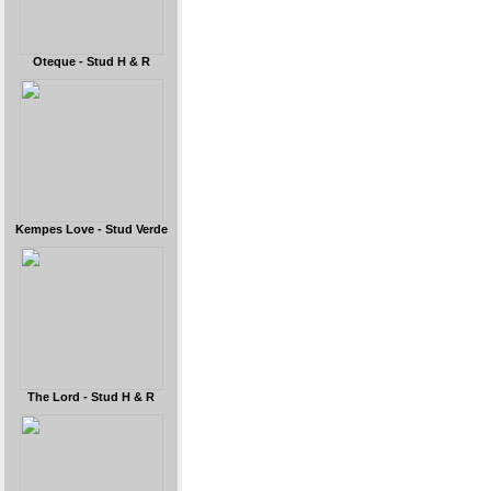
Oteque - Stud H & R
Kempes Love - Stud Verde
The Lord - Stud H & R