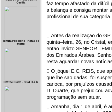
faz tempo afastado da difíci
Cecília
a balança e consiga montar 
profissional de sua categoria.
 Antes da realização do G
Tenuta Poggione - Haras do
quinta–feira, 26, no Cristal,
Morro
então invicto SENHOR TEMIDO
dos Emirados Árabes. Senhor
resta aguardar novas notícias
 O jóquei E.C. REIS, que a
que lhe são dadas, foi suspe
Off the Curve - Stud H & R
carioca, por prejuízos causad
D. Duarte, que prejudicou ad
programação sem atuar.
 Amanhã, dia 1 de abril, 