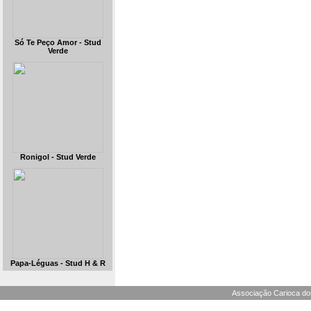
Só Te Peço Amor - Stud
Verde
Ronigol - Stud Verde
Papa-Léguas - Stud H & R
Associação Carioca dos