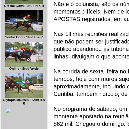
Não é o colunista, são os n
Off the Curve - Stud H & R
momentos difíceis. Nem de
APOSTAS registrados, em au
Nas últimas reuniões realiza
Sonho Bom - Stud H & R
que não podem ser justificad
público abandonou as tribuna
linhas, divulgam o que acon
Online - Stud Verde
Na corrida de sexta–feira no 
tempos, hoje com muros sujo
aproximadamente, incluindo
Curitiba, também ridículo, de
Olympic Maurren - Stud H &
R
No programa de sábado, um 
montante apostado na reuniã
862 mil. Chegou o domingo.