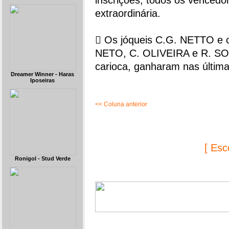
inscrições, todos os vencedo
extraordinária.
 Os jóqueis C.G. NETTO e
NETO, C. OLIVEIRA e R. SOLA
carioca, ganharam nas últim
Dreamer Winner - Haras
Iposeiras
<< Coluna anterior
[ Esc
Ronigol - Stud Verde