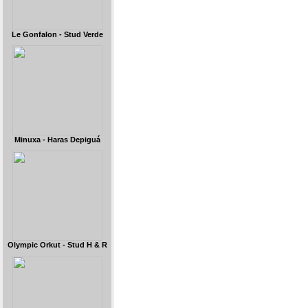
Le Gonfalon - Stud Verde
Minuxa - Haras Depiguá
Olympic Orkut - Stud H & R