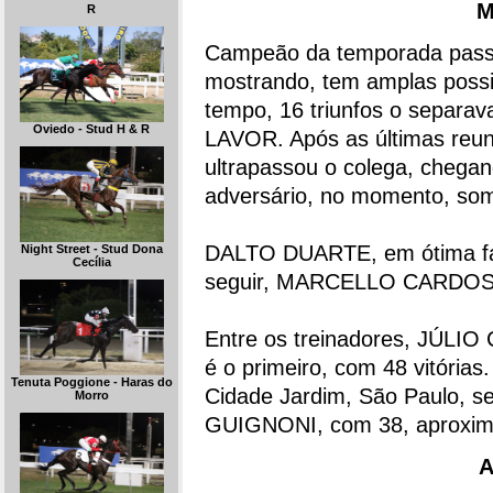
M
R
Campeão da temporada pas
mostrando, tem amplas possib
tempo, 16 triunfos o separa
Oviedo - Stud H & R
LAVOR. Após as últimas reu
ultrapassou o colega, chegan
adversário, no momento, so
DALTO DUARTE, em ótima fase
Night Street - Stud Dona
Cecília
seguir, MARCELLO CARDOSO
Entre os treinadores, JÚLI
é o primeiro, com 48 vitória
Tenuta Poggione - Haras do
Cidade Jardim, São Paulo, 
Morro
GUIGNONI, com 38, aproxim
A