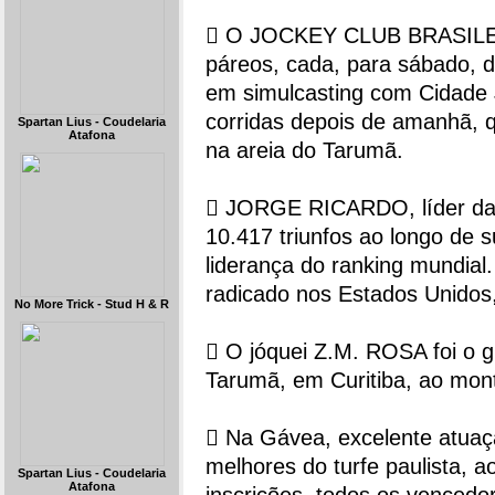
 O JOCKEY CLUB BRASILEI
páreos, cada, para sábado, d
em simulcasting com Cidade
corridas depois de amanhã, qu
Spartan Lius - Coudelaria
Atafona
na areia do Tarumã.
 JORGE RICARDO, líder das 
10.417 triunfos ao longo de s
liderança do ranking mundi
radicado nos Estados Unidos,
No More Trick - Stud H & R
 O jóquei Z.M. ROSA foi o g
Tarumã, em Curitiba, ao mon
 Na Gávea, excelente atua
melhores do turfe paulista, 
Spartan Lius - Coudelaria
Atafona