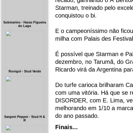
recado, ganhando o Â“Bento
Starman, treinado pelo exce
conquistou o bi.
Submarino - Haras Figueira
do Lago
E o campeoníssimo não ficou
milha com Palais des Festiva
É possível que Starman e Pala
dezembro, no Tarumã, do Gra
Ricardo virá da Argentina par
Ronigol - Stud Verde
Do turfe carioca brilharam C
com uma vitória. Há que se 
DISORDER, com E. Lima, ven
melhorando em 1/10 a marca
do ano passado.
Sargent Pepper - Stud H &
R
Finais...