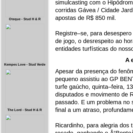
simulcasting com o Hipódromo
corridas Gávea / Cidade Jar
apostas de R$ 850 mil.
Oteque - Stud H & R
Registre–se, para desespero
de jogo, o desrespeito ao horá
entidades turfísticas do nosso
A 
Kempes Love - Stud Verde
Apesar da presença do fen
pequeno assistiu ao GP BE
turfe gaúcho, quinta–feira, 1
disputados e movimento de R$ 
passado. E um problema no st
final a um atraso, profundam
The Lord - Stud H & R
Ricardinho, para alegria dos 