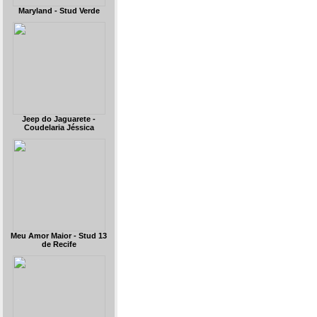
Maryland - Stud Verde
Jeep do Jaguarete -
Coudelaria Jéssica
Meu Amor Maior - Stud 13
de Recife