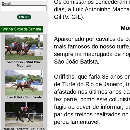
Os comissários concederam ma
E-mail
dias, a Luiz Antoninho Mac
Gil (V. GIL).
Mor
Apaixonado por cavalos de co
mais famosos do nosso turf
sempre na madrugada de hoje
São João Batista.
Valparaiso - Stud Blue
Mountain
Griffiths, que faria 85 anos 
de Turfe do Rio de Janeiro, tr
afastado nos últimos anos da p
Like It Hot - Stud Verde
fez parte, como este colunis
fugiu ao dever de informar, d
par dos treinos realizados no
perda lamentável.
Núcleo Terrestre - Stud H &