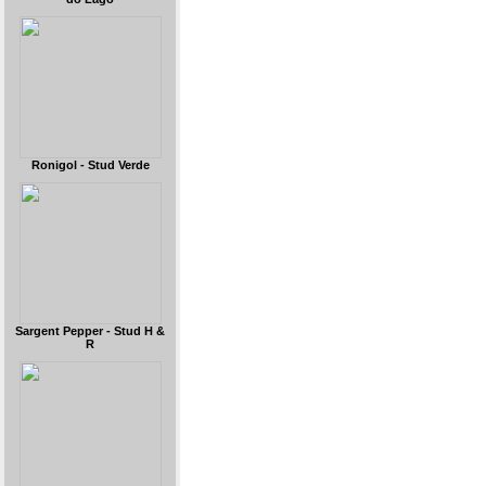
Ronigol - Stud Verde
Sargent Pepper - Stud H &
R