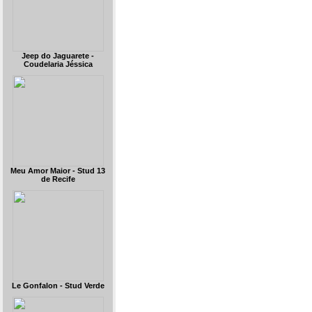
Jeep do Jaguarete -
Coudelaria Jéssica
Meu Amor Maior - Stud 13
de Recife
Le Gonfalon - Stud Verde