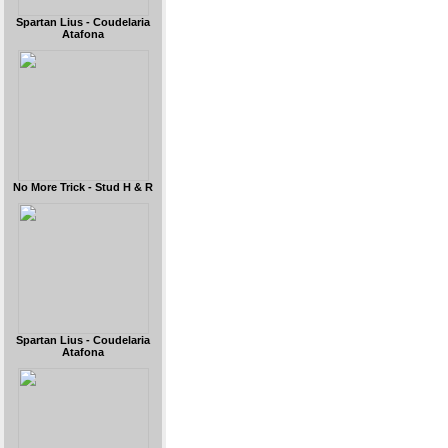
Spartan Lius - Coudelaria
Atafona
No More Trick - Stud H & R
Spartan Lius - Coudelaria
Atafona