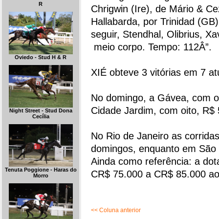
R
Chrigwin (Ire), de Mário & Ce
Hallabarda, por Trinidad (GB)
seguir, Stendhal, Olibrius, X
meio corpo. Tempo: 112Â”.
Oviedo - Stud H & R
XIÉ obteve 3 vitórias em 7 a
No domingo, a Gávea, com oi
Cidade Jardim, com oito, R$
Night Street - Stud Dona
Cecília
No Rio de Janeiro as corrida
domingos, enquanto em São 
Ainda como referência: a dot
Tenuta Poggione - Haras do
CR$ 75.000 a CR$ 85.000 ao
Morro
<< Coluna anterior