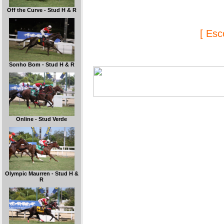
Off the Curve - Stud H & R
[ Esc
Sonho Bom - Stud H & R
Online - Stud Verde
Olympic Maurren - Stud H &
R