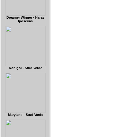
Dreamer Winner - Haras
Iposeiras
Ronigol - Stud Verde
Maryland - Stud Verde