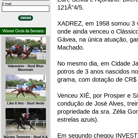
E-mail
121Â”4/5.
XADREZ, em 1958 somou 3 vi
onde ainda venceu o Clássico
Gávea, na única atuação, ga
Machado.
No mesmo dia, em Cidade Jar
Valparaiso - Stud Blue
Mountain
potros de 3 anos nascidos no
grama, com dotação de CR$ 
Venceu XIÉ, por Prosper e Si
condução de José Alves, trei
Like It Hot - Stud Verde
propriedade da sra. Zélia G
estrelas azuis).
Em segundo chegou INVESTIME
Núcleo Terrestre - Stud H &