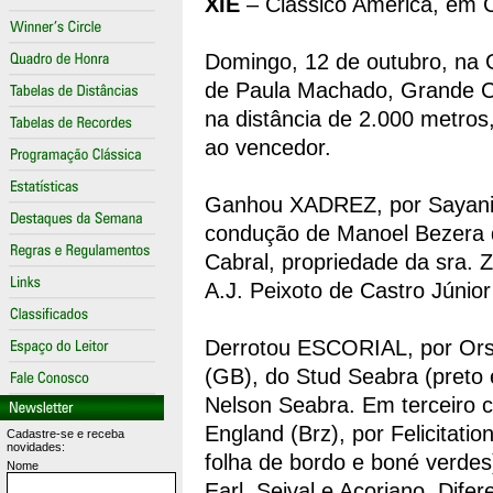
XIÉ
– Clássico América, em 
Domingo, 12 de outubro, na 
de Paula Machado, Grande Cr
na distância de 2.000 metro
ao vencedor.
Ganhou XADREZ, por Sayani (
condução de Manoel Bezera d
Cabral, propriedade da sra. 
A.J. Peixoto de Castro Júnio
Derrotou ESCORIAL, por Orsen
(GB), do Stud Seabra (preto e
Nelson Seabra. Em terceiro
England (Brz), por Felicitat
Cadastre-se e receba
novidades:
folha de bordo e boné verdes).
Nome
Earl, Seival e Açoriano. Dif