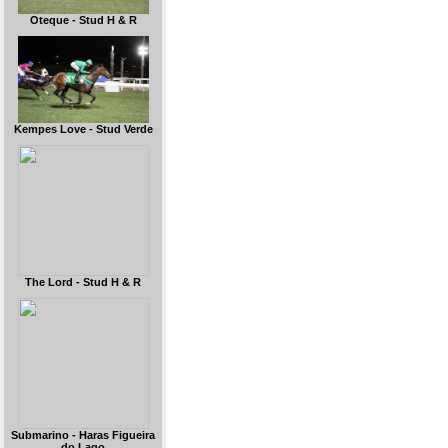
Oteque - Stud H & R
Kempes Love - Stud Verde
The Lord - Stud H & R
Submarino - Haras Figueira
do Lago