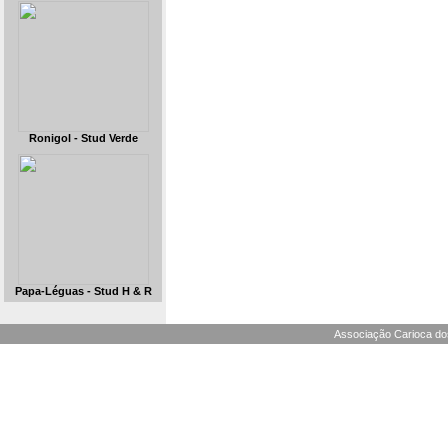
Ronigol - Stud Verde
Papa-Léguas - Stud H & R
Associação Carioca dos