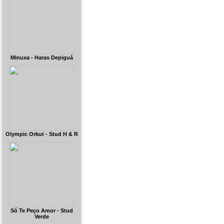
Minuxa - Haras Depiguá
Olympic Orkut - Stud H & R
Só Te Peço Amor - Stud
Verde