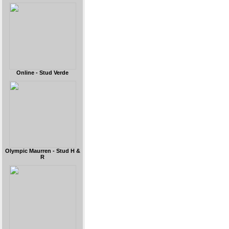
Online - Stud Verde
Olympic Maurren - Stud H &
R