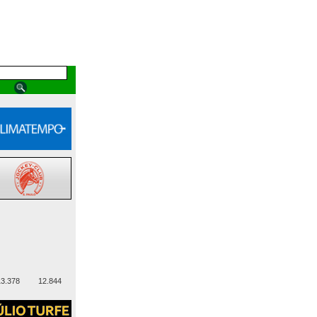
3.378
12.844