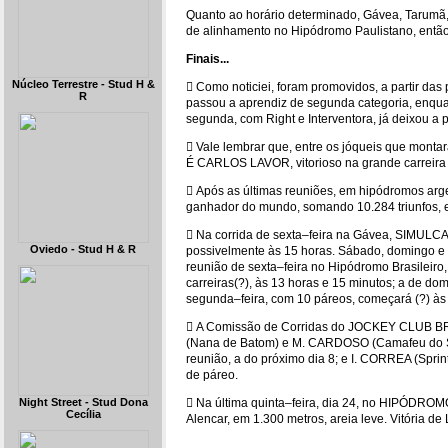
Quanto ao horário determinado, Gávea, Tarumã, 
de alinhamento no Hipódromo Paulistano, então, 
Finais...
Núcleo Terrestre - Stud H &
 Como noticiei, foram promovidos, a partir 
R
passou a aprendiz de segunda categoria, enqu
segunda, com Right e Interventora, já deixou a 
 Vale lembrar que, entre os jóqueis que monta
É CARLOS LAVOR, vitorioso na grande carreira 
 Após as últimas reuniões, em hipódromos a
ganhador do mundo, somando 10.284 triunfos
 Na corrida de sexta–feira na Gávea, SIMULC
Oviedo - Stud H & R
possivelmente às 15 horas. Sábado, domingo e 
reunião de sexta–feira no Hipódromo Brasileiro,
carreiras(?), às 13 horas e 15 minutos; a de do
segunda–feira, com 10 páreos, começará (?) às 
 A Comissão de Corridas do JOCKEY CLUB BRA
(Nana de Batom) e M. CARDOSO (Camafeu do Sis
reunião, a do próximo dia 8; e I. CORREA (Sprint
de páreo.
Night Street - Stud Dona
 Na última quinta–feira, dia 24, no HIPÓDROM
Cecília
Alencar, em 1.300 metros, areia leve. Vitória d