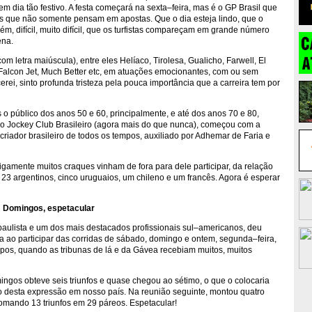
em dia tão festivo. A festa começará na sexta–feira, mas é o GP Brasil que
os que não somente pensam em apostas. Que o dia esteja lindo, que o
m, difícil, muito difícil, que os turfistas compareçam em grande número
ena.
 letra maiúscula), entre eles Helíaco, Tirolesa, Gualicho, Farwell, El
, Falcon Jet, Much Better etc, em atuações emocionantes, com ou sem
rei, sinto profunda tristeza pela pouca importância que a carreira tem por
s o público dos anos 50 e 60, principalmente, e até dos anos 70 e 80,
o Jockey Club Brasileiro (agora mais do que nunca), começou com a
iador brasileiro de todos os tempos, auxiliado por Adhemar de Faria e
gamente muitos craques vinham de fora para dele participar, da relação
 23 argentinos, cinco uruguaios, um chileno e um francês. Agora é esperar
Domingos, espetacular
aulista e um dos mais destacados profissionais sul–americanos, deu
 ao participar das corridas de sábado, domingo e ontem, segunda–feira,
os, quando as tribunas de lá e da Gávea recebiam muitos, muitos
gos obteve seis triunfos e quase chegou ao sétimo, o que o colocaria
o desta expressão em nosso país. Na reunião seguinte, montou quatro
omando 13 triunfos em 29 páreos. Espetacular!