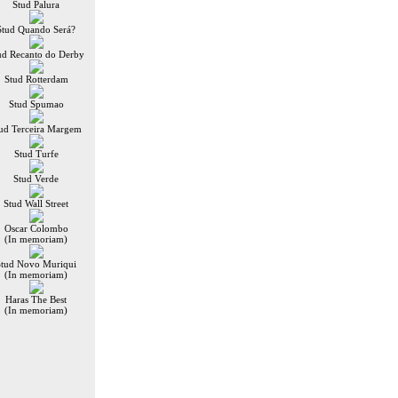
Stud Palura
Stud Quando Será?
ud Recanto do Derby
Stud Rotterdam
Stud Spumao
ud Terceira Margem
Stud Turfe
Stud Verde
Stud Wall Street
Oscar Colombo
(In memoriam)
Stud Novo Muriqui
(In memoriam)
Haras The Best
(In memoriam)