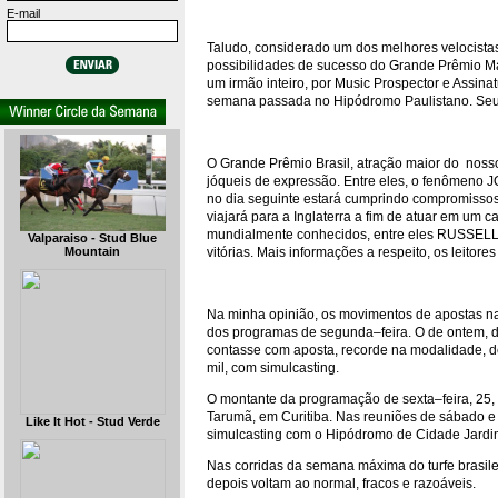
E-mail
Taludo, considerado um dos melhores velocistas
possibilidades de sucesso do Grande Prêmio Ma
um irmão inteiro, por Music Prospector e Assina
semana passada no Hipódromo Paulistano. Seu 
O Grande Prêmio Brasil, atração maior do nosso t
jóqueis de expressão. Entre eles, o fenômeno
no dia seguinte estará cumprindo compromissos 
viajará para a Inglaterra a fim de atuar em um c
mundialmente conhecidos, entre eles RUSSELL B
Valparaiso - Stud Blue
vitórias. Mais informações a respeito, os leitore
Mountain
Na minha opinião, os movimentos de apostas n
dos programas de segunda–feira. O de ontem, di
contasse com aposta, recorde na modalidade, 
mil, com simulcasting.
O montante da programação de sexta–feira, 25, 
Tarumã, em Curitiba. Nas reuniões de sábado e
Like It Hot - Stud Verde
simulcasting com o Hipódromo de Cidade Jardim
Nas corridas da semana máxima do turfe brasil
depois voltam ao normal, fracos e razoáveis.