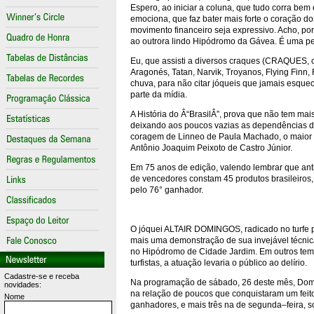
Espero, ao iniciar a coluna, que tudo corra bem 
emociona, que faz bater mais forte o coração d
movimento financeiro seja expressivo. Acho, poré
ao outrora lindo Hipódromo da Gávea. É uma p
Eu, que assisti a diversos craques (CRAQUES, com
Aragonés, Tatan, Narvik, Troyanos, Flying Finn
chuva, para não citar jóqueis que jamais esquece
parte da mídia.
A História do Â“BrasilÂ”, prova que não tem mai
deixando aos poucos vazias as dependências d
coragem de Linneo de Paula Machado, o maior cr
Antônio Joaquim Peixoto de Castro Júnior.
Em 75 anos de edição, valendo lembrar que anti
de vencedores constam 45 produtos brasileiros,
pelo 76° ganhador.
O jóquei ALTAIR DOMINGOS, radicado no turfe p
mais uma demonstração de sua invejável técnica
no Hipódromo de Cidade Jardim. Em outros temp
turfistas, a atuação levaria o público ao delírio.
Cadastre-se e receba
Na programação de sábado, 26 deste mês, Domin
novidades:
na relação de poucos que conquistaram um feit
Nome
ganhadores, e mais três na de segunda–feira, s