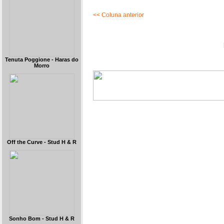
<< Coluna anterior
Tenuta Poggione - Haras do
Morro
Off the Curve - Stud H & R
Sonho Bom - Stud H & R