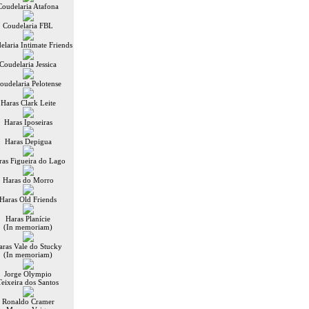
Coudelaria Atafona
Coudelaria FBL
elaria Intimate Friends
Coudelaria Jessica
oudelaria Pelotense
Haras Clark Leite
Haras Iposeiras
Haras Depigua
ras Figueira do Lago
Haras do Morro
Haras Old Friends
Haras Planície
(In memoriam)
aras Vale do Stucky
(In memoriam)
Jorge Olympio
Teixeira dos Santos
Ronaldo Cramer