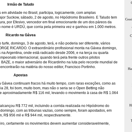
Irmão de Taludo
 em atividade no Brasil, participa, logicamente, com amplas
jor Suckow, sábado, 2 de agosto, no Hipódromo Brasileiro. E Taludo tem
Coud
tura, por Efesivo, vencedor em final emocionante de um dos páreos da
nome é URDÚ, que corria pela primeira vez e ganhou em 1.000 metros.
Ricardo na Gávea
C
urfe, domingo, 3 de agosto, terá, e não poderia ser diferente, vários
 JORGE RICARDO. O extraordinário profissional monta na Gávea domingo,
na Argentina, onde está radicado desde 2006, e na terça ou quarta
ampeonato internacional, quando terá pela frente outros pilotos
AZE, o maior adversário de Ricardinho na luta pelo recorde mundial de
s encontrarão na matéria do nosso editor, Francisco Portinho.
Ha
Apostas
a Gávea continuam fracos há muito tempo, com raras exceções, como as
a 28, foi bom, muito bom, mas não o seria se o Open Betting não
de aproximadamente R$ 116 mil, levando o movimento à casa de R$ 1.064
H
alcançou R$ 772 mil, incluindo a corrida realizada no Hipódromo do
 domingo, com as tribunas vazias, como sempre, foram apostados, em
, R$ 956 mil e R$ 944 mil, respectivamente.
eiro, certamente os movimentos devem aumentar consideravelmente,