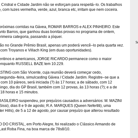
Cristral e Cidade Jardim não se esforçam para respeitá–lo. Os trabalhos
com luzes vermelha, verde, azul, branca etc, irritam que nem coceira.
das próximas corridas na Gávea, ROMAR BARROS e ALEX PINHEIRO. Este
anto Barros, que ganhou duas bonitas provas no programa de ontem,
primeira categoria, passando a jóquei.
S
rão no Grande Prêmio Brasil, apenas um poderá vencê–lo pela quarta vez.
com Troyanos e Villach King (em duas oportunidades).
rgentinos e americanos, JORGE RICARDO permanece como o maior
, enquanto RUSSELL BAZE tem 10.229.
ASTING com São Vicente, cuja reunião deverá começar cedo,
segunda–feira, simulcasting Gávea / Cidade Jardim. Registre–se que a
 com 10 páreos, será iniciada (?) às 17 horas; a de sábado, com 12
mingo, dia do GP Brasil, também com 12 provas, às 13 horas (?); e a de
18 horas e 15 minutos.
SILEIRO suspendeu, por prejuízos causados a adversários: M. MAZINI
si), dias 8 e 9 de agosto; R.A. MARQUES (Queen Nefertiti), uma
er Hills), de 5 a 12 de agosto, por causar prejuízo que alterou resultado
O DO CRISTAL, em Porto Alegre, foi realizado o Clássico Armando de
e Last Roba Fina, na boa marca de 78s8/10.