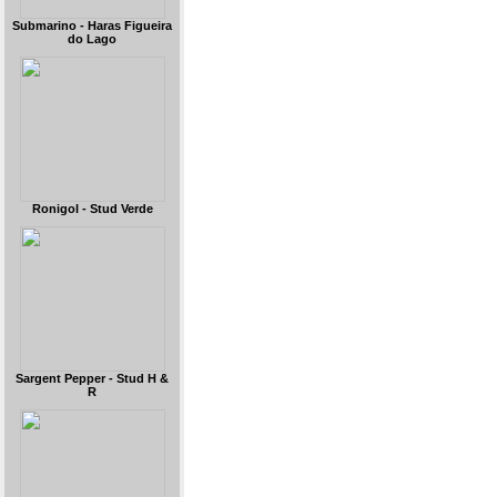
Submarino - Haras Figueira
do Lago
Ronigol - Stud Verde
Sargent Pepper - Stud H &
R