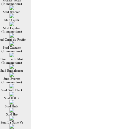
Moraes Veiga
(In memoriam)
Stud Brocoió
Stud Cajuli
Stud Capitão
(In memoriam)
tud Cariri do Recife
Stud Cezzane
(In memoriam)
Stud Elle Et Moi
(In memoriam)
Stud Embalagem
Stud Everest
(In memoriam)
Stud Gold Black
Stud H & R
Stud Hulk
Stud Ilse
Stud La Nave Va