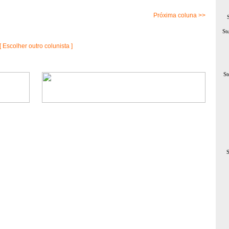
Próxima coluna >>
St
[ Escolher outro colunista ]
St