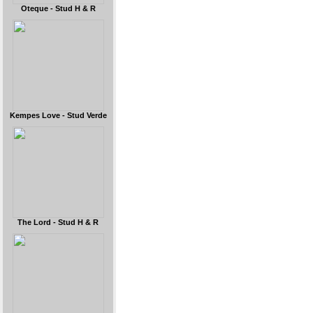
Oteque - Stud H & R
Kempes Love - Stud Verde
The Lord - Stud H & R