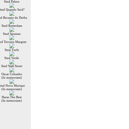
Stud Palura
Stud Quando Será?
ud Recanto do Derby
Stud Rotterdam
Stud Spumao
ud Terceira Margem
Stud Turfe
Stud Verde
Stud Wall Street
Oscar Colombo
(In memoriam)
Stud Novo Muriqui
(In memoriam)
Haras The Best
(In memoriam)