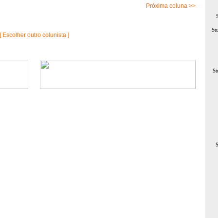
Próxima coluna >>
St
[ Escolher outro colunista ]
St