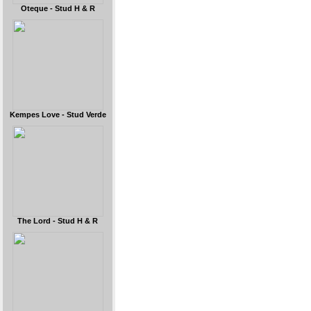
Oteque - Stud H & R
Kempes Love - Stud Verde
The Lord - Stud H & R