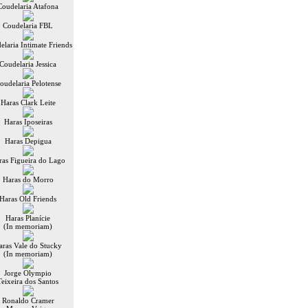
Coudelaria Atafona
Coudelaria FBL
elaria Intimate Friends
Coudelaria Jessica
oudelaria Pelotense
Haras Clark Leite
Haras Iposeiras
Haras Depigua
ras Figueira do Lago
Haras do Morro
Haras Old Friends
Haras Planície
(In memoriam)
aras Vale do Stucky
(In memoriam)
Jorge Olympio
Teixeira dos Santos
Ronaldo Cramer