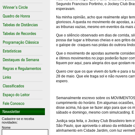
Segundo Francisco Portinho, o Jockey Club Brasil
esperavam.
Na minha opinião, acho que realmente algo tem 
gloriosos. A queda no movimento de apostas, a Â
as tribunas vazias, mesmo em eventos da mais a
Que o silêncio observado em dias de corrida, s
possa dar lugar a tribunas cheias e aos gritos
o galope de craques nas pistas do outrora lindo
Que o movimento de apostas aumente considera
e ótimos movimentos no jogo poderão fazer com 
fiquem por aqui, para alegria dos que gostam re
Quero crer que os que vivem do turfe e para o tu
28 de maio. Que ele traga sol e não nuvens car
espero.
Semanalmente escrevo sobre os MOVIMENTOS D
cumprimento do horário. Em algumas ocasiões,
disse acima, há que se fazer algo para que os 
sábado e domingo, mesmo com simulcasting. E há
Cadastre-se e receba
Justiça seja feita, o Jockey Club Brasileiro te
novidades:
São Paulo, que aproveita o atraso da entidade 
Nome
alinhamento em Cidade Jardim, com luz vermelha