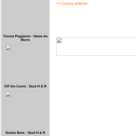
<< Coluna anterior
Tenuta Poggione - Haras do
Morro
Off the Curve - Stud H & R
Sonho Bom - Stud H & R