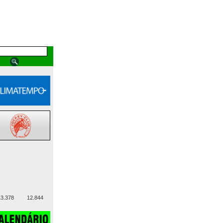
3.378
12.844