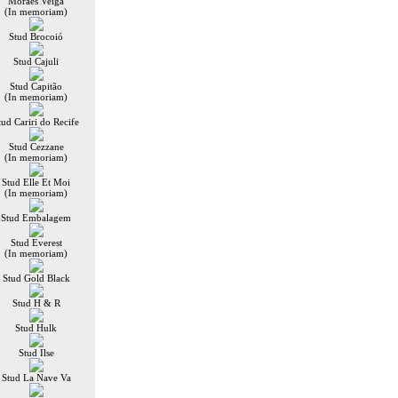
Moraes Veiga
(In memoriam)
Stud Brocoió
Stud Cajuli
Stud Capitão
(In memoriam)
tud Cariri do Recife
Stud Cezzane
(In memoriam)
Stud Elle Et Moi
(In memoriam)
Stud Embalagem
Stud Everest
(In memoriam)
Stud Gold Black
Stud H & R
Stud Hulk
Stud Ilse
Stud La Nave Va