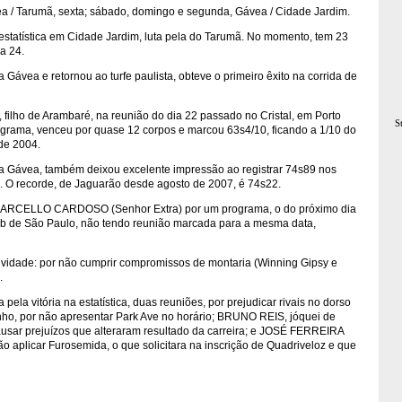
/ Tarumã, sexta; sábado, domingo e segunda, Gávea / Cidade Jardim.
statística em Cidade Jardim, luta pela do Tarumã. No momento, tem 23
a 24.
vea e retornou ao turfe paulista, obteve o primeiro êxito na corrida de
 filho de Arambaré, na reunião do dia 22 passado no Cristal, em Porto
S
 grama, venceu por quase 12 corpos e marcou 63s4/10, ficando a 1/10 do
 de 2004.
a Gávea, também deixou excelente impressão ao registrar 74s89 nos
. O recorde, de Jaguarão desde agosto de 2007, é 74s22.
MARCELLO CARDOSO (Senhor Extra) por um programa, o do próximo dia
lub de São Paulo, não tendo reunião marcada para a mesma data,
tividade: por não cumprir compromissos de montaria (Winning Gipsy e
.
la vitória na estatística, duas reuniões, por prejudicar rivais no dorso
ho, por não apresentar Park Ave no horário; BRUNO REIS, jóquei de
ausar prejuízos que alteraram resultado da carreira; e JOSÉ FERREIRA
ão aplicar Furosemida, o que solicitara na inscrição de Quadriveloz e que