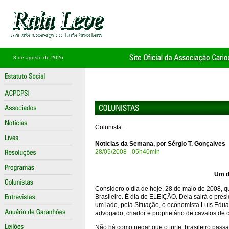
8 de agosto de 2026
Colunista:
Noticias da Semana, por Sérgio T. Gonçalves
28/05/2008 - 05h40min
Um d
Considero o dia de hoje, 28 de maio de 2008, q
Brasileiro. É dia de ELEIÇÃO. Dela sairá o pres
um lado, pela Situação, o economista Luís Edu
advogado, criador e proprietário de cavalos de 
Não há como negar que o turfe brasileiro passa