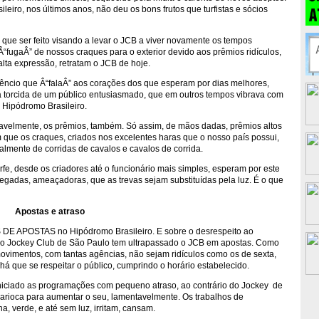
eiro, nos últimos anos, não deu os bons frutos que turfistas e sócios
que ser feito visando a levar o JCB a viver novamente os tempos
“fugaÂ” de nossos craques para o exterior devido aos prêmios ridículos,
lta expressão, retratam o JCB de hoje.
ilêncio que Â“falaÂ” aos corações dos que esperam por dias melhores,
 da torcida de um público entusiasmado, que em outros tempos vibrava com
 Hipódromo Brasileiro.
velmente, os prêmios, também. Só assim, de mãos dadas, prêmios altos
que os craques, criados nos excelentes haras que o nosso país possui,
almente de corridas de cavalos e cavalos de corrida.
rfe, desde os criadores até o funcionário mais simples, esperam por este
regadas, ameaçadoras, que as trevas sejam substituídas pela luz. É o que
Apostas e atraso
E APOSTAS no Hipódromo Brasileiro. E sobre o desrespeito ao
 o Jockey Club de São Paulo tem ultrapassado o JCB em apostas. Como
movimentos, com tantas agências, não sejam ridículos como os de sexta,
 que se respeitar o público, cumprindo o horário estabelecido.
m iniciado as programações com pequeno atraso, ao contrário do Jockey de
carioca para aumentar o seu, lamentavelmente. Os trabalhos de
, verde, e até sem luz, irritam, cansam.