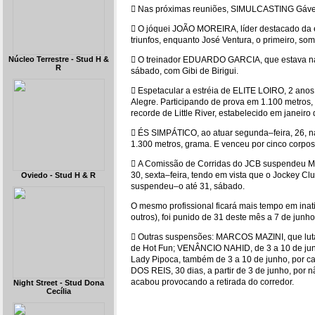
 Nas próximas reuniões, SIMULCASTING Gávea 
 O jóquei JOÃO MOREIRA, líder destacado da e
triunfos, enquanto José Ventura, o primeiro, som
Núcleo Terrestre - Stud H &
 O treinador EDUARDO GARCIA, que estava na Gá
R
sábado, com Gibi de Birigui.
 Espetacular a estréia de ELITE LOIRO, 2 anos,
Alegre. Participando de prova em 1.100 metros,
recorde de Little River, estabelecido em janeiro
 ÉS SIMPÁTICO, ao atuar segunda–feira, 26, n
1.300 metros, grama. E venceu por cinco corpos
 A Comissão de Corridas do JCB suspendeu 
30, sexta–feira, tendo em vista que o Jockey C
Oviedo - Stud H & R
suspendeu–o até 31, sábado.
O mesmo profissional ficará mais tempo em ina
outros), foi punido de 31 deste mês a 7 de junho
 Outras suspensões: MARCOS MAZINI, que luta pe
de Hot Fun; VENÂNCIO NAHID, de 3 a 10 de jun
Lady Pipoca, também de 3 a 10 de junho, por c
DOS REIS, 30 dias, a partir de 3 de junho, por n
acabou provocando a retirada do corredor.
Night Street - Stud Dona
Cecília