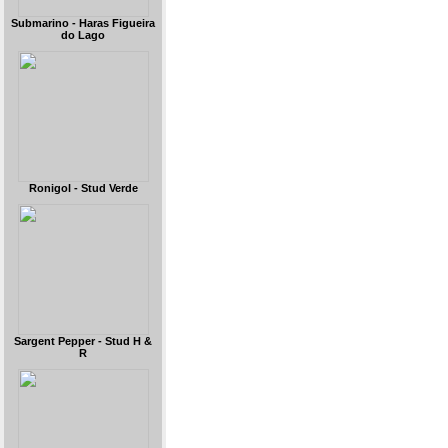
Submarino - Haras Figueira
do Lago
Ronigol - Stud Verde
Sargent Pepper - Stud H &
R