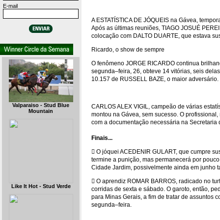
E-mail
A ESTATÍSTICA DE JÓQUEIS na Gávea, temporad
Após as últimas reuniões, TIAGO JOSUÉ PEREIRA
colocação com DALTO DUARTE, que estava sus
Ricardo, o show de sempre
O fenômeno JORGE RICARDO continua brilhando 
segunda–feira, 26, obteve 14 vitórias, seis de
10.157 de RUSSELL BAZE, o maior adversário.
Valparaiso - Stud Blue
CARLOS ALEX VIGIL, campeão de várias estatíst
Mountain
montou na Gávea, sem sucesso. O profissional, n
com a documentação necessária na Secretaria 
Finais...
 O jóquei ACEDENIR GULART, que cumpre susp
termine a punição, mas permanecerá por pouco t
Cidade Jardim, possivelmente ainda em junho t
 O aprendiz ROMAR BARROS, radicado no turfe
Like It Hot - Stud Verde
corridas de sexta e sábado. O garoto, então, ped
para Minas Gerais, a fim de tratar de assuntos
segunda–feira.