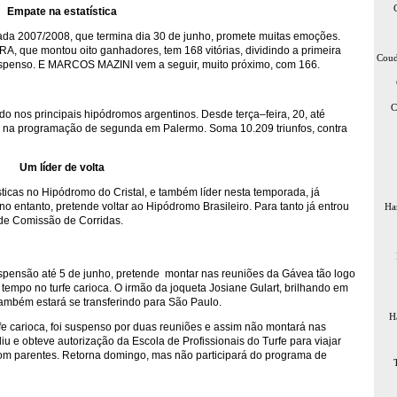
Empate na estatística
a 2007/2008, que termina dia 30 de junho, promete muitas emoções.
, que montou oito ganhadores, tem 168 vitórias, dividindo a primeira
Coud
penso. E MARCOS MAZINI vem a seguir, muito próximo, com 166.
C
nos principais hipódromos argentinos. Desde terça–feira, 20, até
las na programação de segunda em Palermo. Soma 10.209 triunfos, contra
Um líder de volta
icas no Hipódromo do Cristal, e também líder nesta temporada, já
o entanto, pretende voltar ao Hipódromo Brasileiro. Para tanto já entrou
Ha
de Comissão de Corridas.
ensão até 5 de junho, pretende montar nas reuniões da Gávea tão logo
empo no turfe carioca. O irmão da joqueta Josiane Gulart, brilhando em
ambém estará se transferindo para São Paulo.
H
 carioca, foi suspenso por duas reuniões e assim não montará nas
iu e obteve autorização da Escola de Profissionais do Turfe para viajar
 com parentes. Retorna domingo, mas não participará do programa de