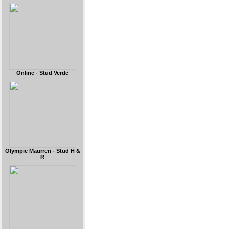
Online - Stud Verde
Olympic Maurren - Stud H &
R