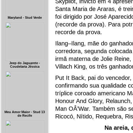
Skypilot, invicto em 4 apres
Santa Maria de Araras, é trei
foi dirigido por José Apareci
Maryland - Stud Verde
(recorde da prova). Para pot
recorde da prova.
Ilang–Ilang, mãe do ganhador,
corredora, segunda colocada 
irmã materna de Jolie Reine
Jeep do Jaguarete -
Villach King, os três ganhado
Coudelaria Jéssica
Put It Back, pai do vencedor,
confirmando sua qualidade c
tríplice coroado americano M
Honour And Glory, Relaunch, In
Man OÂ’War. Também são seus
Meu Amor Maior - Stud 13
Ricocó, Nítido, Requebra, Ris
de Recife
Na areia,