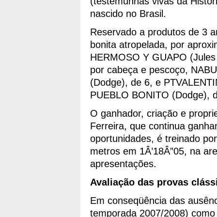
(testemunhas vivas da Histór
nascido no Brasil.
Reservado a produtos de 3 a
bonita atropelada, por aprox
HERMOSO Y GUAPO (Jules e 
por cabeça e pescoço, NAB
(Dodge), de 6, e PTVALENTIN
PUEBLO BONITO (Dodge), de
O ganhador, criação e propri
Ferreira, que continua ganha
oportunidades, é treinado po
metros em 1Â’18Â”05, na areia
apresentações.
Avaliação das provas cláss
Em conseqüência das ausênci
temporada 2007/2008) como L