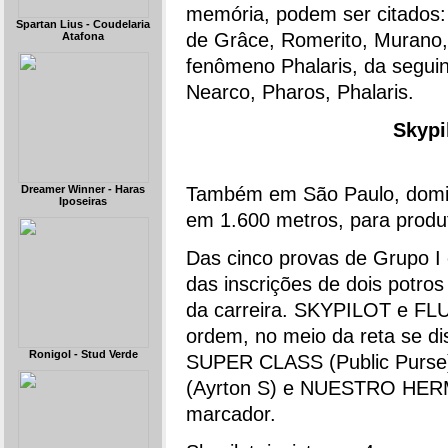
memória, podem ser citados: 
Spartan Lius - Coudelaria
de Grâce, Romerito, Murano, 
Atafona
fenômeno Phalaris, da seguin
Nearco, Pharos, Phalaris.
Skypi
Dreamer Winner - Haras
Também em São Paulo, domingo
Iposeiras
em 1.600 metros, para produt
Das cinco provas de Grupo I 
das inscrições de dois potro
da carreira. SKYPILOT e FLUK
ordem, no meio da reta se di
Ronigol - Stud Verde
SUPER CLASS (Public Purse)
(Ayrton S) e NUESTRO HER
marcador.