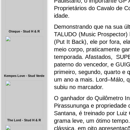
Paulistano, o importante GP 
Proprietários do Cavalo de C
idade.
Demonstrando que na sua últi
Oteque - Stud H & R
TALUDO (Music Prospector)
(Put It Back), ele por fora, e
meio corpo, praticamente gara
temporada. Afastados, SUP
paterno do vencedor, e GUIG
primeiro, segundo, quarto e 
Kempes Love - Stud Verde
um ano a mais. Lord–Málo, q
subiu no marcador.
O ganhador do Quilômetro Int
Pirassununga e propriedade d
Santana, é treinado por Luiz
grama leve, um ótimo tempo. 
The Lord - Stud H & R
clássica, em oito apresentaç