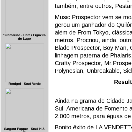
também, entre outros, Pestan
Music Prospector vem se mos
gerou um ganhador do Quilôme
além de From Tokyo, clássica
Submarino - Haras Figueira
do Lago
metros. Procriou, ainda, out
Blade Prospector, Boy Man, Cy
linhagem paterna de Phalaris
Crafty Prospector, Mr.Prospec
Polynesian, Unbreakable, Sick
Resul
Ronigol - Stud Verde
Ainda na grama de Cidade Ja
Sul–Americana de Fomento 
2.000 metros, para éguas de
Bonito êxito de LA VENDETTA,
Sargent Pepper - Stud H &