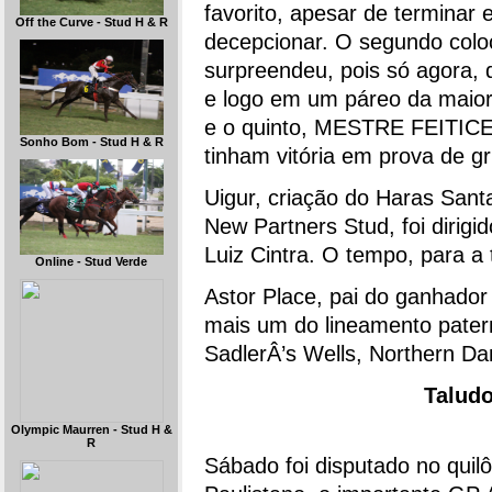
favorito, apesar de terminar 
Off the Curve - Stud H & R
decepcionar. O segundo co
surpreendeu, pois só agora, 
e logo em um páreo da maior
e o quinto, MESTRE FEITICEI
Sonho Bom - Stud H & R
tinham vitória em prova de 
Uigur, criação do Haras Sant
New Partners Stud, foi dirigi
Luiz Cintra. O tempo, para a
Online - Stud Verde
Astor Place, pai do ganhador
mais um do lineamento patern
SadlerÂ’s Wells, Northern Dan
Taludo
Olympic Maurren - Stud H &
R
Sábado foi disputado no quil