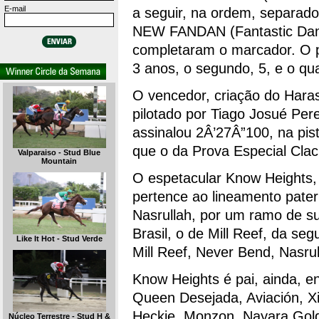
E-mail
a seguir, na ordem, separad
NEW FANDAN (Fantastic Dan
completaram o marcador. O pr
3 anos, o segundo, 5, e o qua
O vencedor, criação do Haras
pilotado por Tiago Josué Pere
assinalou 2Â’27Â”100, na pis
que o da Prova Especial Clac
Valparaiso - Stud Blue
Mountain
O espetacular Know Heights,
pertence ao lineamento pater
Nasrullah, por um ramo de s
Brasil, o de Mill Reef, da se
Like It Hot - Stud Verde
Mill Reef, Never Bend, Nasrul
Know Heights é pai, ainda, en
Queen Desejada, Aviación, Xi
Heckie, Monzon, Nayara Gold,
Núcleo Terrestre - Stud H &