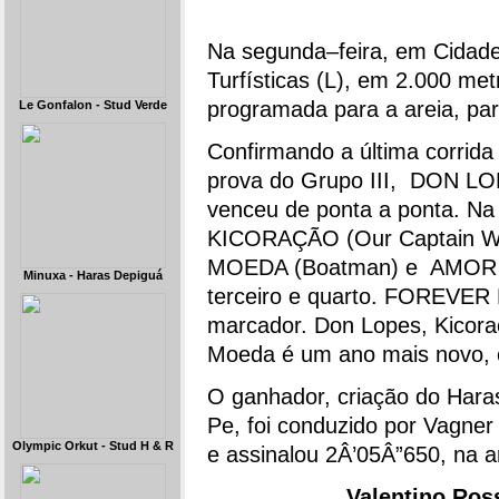
Na segunda–feira, em Cidade 
Turfísticas (L), em 2.000 metr
programada para a areia, par
Le Gonfalon - Stud Verde
Confirmando a última corrida
prova do Grupo III, DON LOP
venceu de ponta a ponta. Na
KICORAÇÃO (Our Captain Wil
MOEDA (Boatman) e AMOR S
Minuxa - Haras Depiguá
terceiro e quarto. FOREVER
marcador. Don Lopes, Kicora
Moeda é um ano mais novo, e
O ganhador, criação do Hara
Pe, foi conduzido por Vagner 
Olympic Orkut - Stud H & R
e assinalou 2Â’05Â”650, na a
Valentino Ros