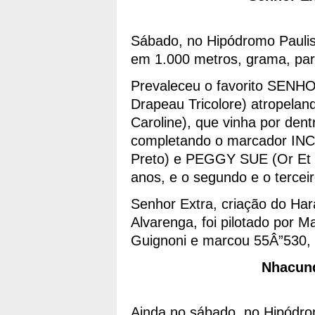
Sábado, no Hipódromo Paulis
em 1.000 metros, grama, par
Prevaleceu o favorito SENHO
Drapeau Tricolore) atropela
Caroline), que vinha por den
completando o marcador IN
Preto) e PEGGY SUE (Or Et B
anos, e o segundo e o tercei
Senhor Extra, criação do Ha
Alvarenga, foi pilotado por M
Guignoni e marcou 55Â”530, n
Nhacund
Ainda no sábado, no Hipódro