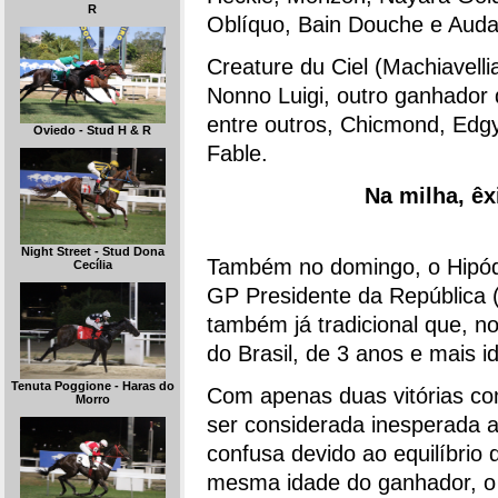
R
Oblíquo, Bain Douche e Aud
Creature du Ciel (Machiavel
Nonno Luigi, outro ganhador 
entre outros, Chicmond, Edgy 
Oviedo - Stud H & R
Fable.
Na milha, êx
Night Street - Stud Dona
Também no domingo, o Hipódr
Cecília
GP Presidente da República (
também já tradicional que, 
do Brasil, de 3 anos e mais i
Tenuta Poggione - Haras do
Com apenas duas vitórias co
Morro
ser considerada inesperada a
confusa devido ao equilíbrio 
mesma idade do ganhador, o m