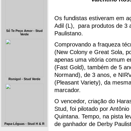
Os fundistas estiveram em a
Adil (L), para produtos de 
Só Te Peço Amor - Stud
Paulistano.
Verde
Comprovando a fraqueza té
(New Colony e Great Sola, p
apenas uma vitória comum 
(Fast Gold), também de 5 an
Normand), de 3 anos, e NI
Ronigol - Stud Verde
(Pleasant Variety), da mesma
marcador.
O vencedor, criação do Hara
Stud, foi pilotado por Antônio
Quintana. Tempo, na pista le
de ganhador de Derby Paulist
Papa-Léguas - Stud H & R