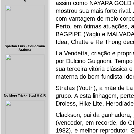
R
assim como NAYARA GOLD (K
mostrou sua mais forte rival.
com vantagem de meio corpo 
Perto, em ótimas atuações, 
BAGPIPE (Yagli) e MALVADA (
Idea, Chatte e Re Thong dec
Spartan Lius - Coudelaria
Atafona
La Vendetta, criação e propr
por Dulcino Guignoni. Tempo 
sua terceira vitória clássica
materna do bom fundista Id
Stratas (Youth), a mãe de La
grupo. A esta linhagem, pert
No More Trick - Stud H & R
Droless, Hike Lite, Herodíad
Clackson, pai da ganhadora, j
(vencedor, em recorde, do G
1982), e melhor reprodutor. S