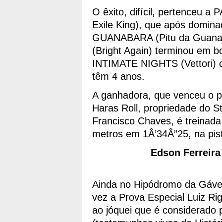
O êxito, difícil, pertenceu a
Exile King), que após domina
GUANABARA (Pitu da Guan
(Bright Again) terminou em 
INTIMATE NIGHTS (Vettori) c
têm 4 anos.
A ganhadora, que venceu o p
Haras Roll, propriedade do 
Francisco Chaves, é treinada
metros em 1Â’34Â”25
Edson Ferreir
Ainda no Hipódromo da Gávea,
vez a Prova Especial Luiz Ri
ao jóquei que é considerado p